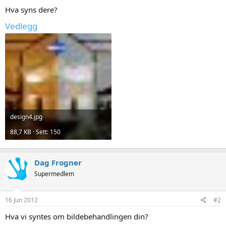
Hva syns dere?
Vedlegg
design4.jpg
88,7 KB · Sett: 150
Dag Frogner
Supermedlem
16 Jun 2012
#2
Hva vi syntes om bildebehandlingen din?