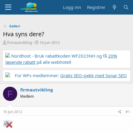
Logg inn
Registrer
Galleri
Hva syns dere?
T
S
firmautvikling
16 Jun 2012
r
t
å
a
Nordhost - Bruk rabattkoden WF2023NH og få
20%
d
r
løpende rabatt
på alle webhotell
s
t
t
d
a
a
For WFs medlemmer:
Gratis SEO-sjekk med Sonar SEO
r
t
t
o
firmautvikling
e
F
r
Medlem
16 Jun 2012
#1