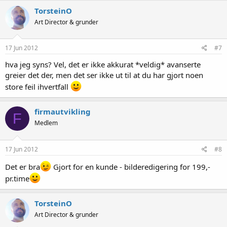
TorsteinO
Art Director & grunder
17 Jun 2012
#7
hva jeg syns? Vel, det er ikke akkurat *veldig* avanserte
greier det der, men det ser ikke ut til at du har gjort noen
store feil ihvertfall
firmautvikling
F
Medlem
17 Jun 2012
#8
Det er bra
Gjort for en kunde - bilderedigering for 199,-
pr.time
TorsteinO
Art Director & grunder