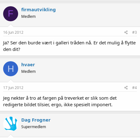
firmautvikling
F
Medlem
16 Jun 2012
#3
Ja? Ser den burde vært i galleri tråden nå. Er det mulig å flytte
den dit?
hvaer
H
Medlem
17 Jun 2012
#4
Jeg nekter å tro at fargen på treverket er slik som det
redigerte bildet tilsier, ergo, ikke spesielt imponert.
Dag Frogner
Supermedlem