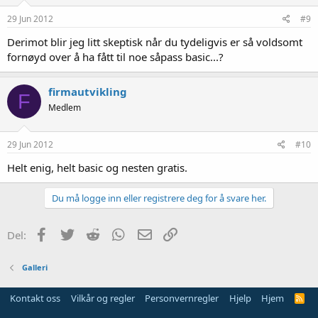
29 Jun 2012
#9
Derimot blir jeg litt skeptisk når du tydeligvis er så voldsomt
fornøyd over å ha fått til noe såpass basic...?
firmautvikling
F
Medlem
29 Jun 2012
#10
Helt enig, helt basic og nesten gratis.
Du må logge inn eller registrere deg for å svare her.
Facebook
Twitter
Reddit
WhatsApp
E-post
Link
Del:
Galleri
Kontakt oss
Vilkår og regler
Personvernregler
Hjelp
Hjem
R
S
S