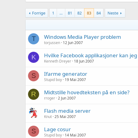
Forrige
1
…
81
82
83
84
Neste
Windows Media Player problem
T
torjussen
12 Jun 2007
Hvilke Facebook applikasjoner kan jeg
K
Kenneth Dreyer
18 Jun 2007
Ifarme generator
S
Stupid boy
19 Mai 2007
Midtstille hovedteksten på en side?
R
rroger
2 Jun 2007
Flash media server
Knut
25 Mai 2007
Lage cosur
S
Stupid boy
14 Mai 2007