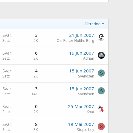
Filtrering
Svar
3
21 Jun 2007
Sett
2K
Ole Petter Holthe Berg
Svar
6
19 Jun 2007
Sett
2K
Adrian
Svar
4
15 Jun 2007
S
Sett
2K
Svendsen
Svar
3
15 Jun 2007
S
Sett
14K
Svendsen
Svar
0
25 Mai 2007
Sett
2K
Knut
Svar
8
19 Mai 2007
S
Sett
3K
Stupid boy