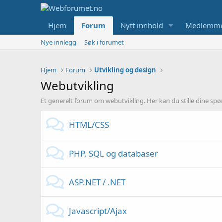
Hjem
Forum
Nytt innhold
Medlemm
Nye innlegg
Søk i forumet
Hjem
Forum
Utvikling og design
Webutvikling
Et generelt forum om webutvikling. Her kan du stille dine sp
HTML/CSS
PHP, SQL og databaser
ASP.NET / .NET
Javascript/Ajax