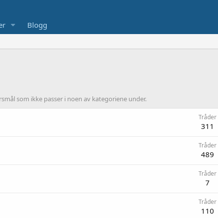
er
Blogg
ørsmål som ikke passer i noen av kategoriene under.
Tråder
311
Tråder
489
Tråder
7
Tråder
110