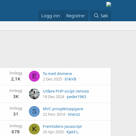
Logg inn
Registrer
Søk
Innlegg
Ta med domene
E
2,1K
2 Des 2025
ErikVB
Innlegg
Utføre PHP-script remote
3K
18 Des 2024
peder1963
Innlegg
MVC prosjektoppgave
S
31
22 Nov 2014
stianzz
Innlegg
Fremtidens Javascript
K
678
20 Apr 2020
Kjetil L.