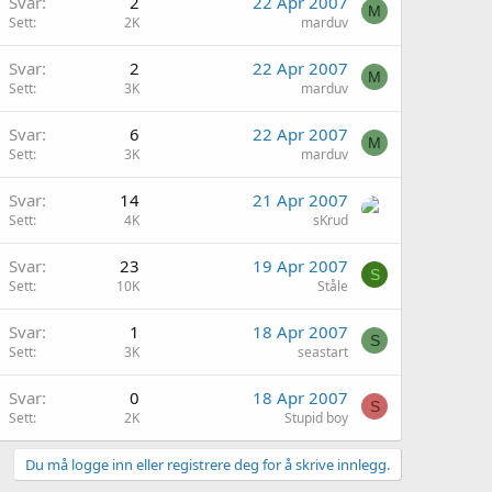
Svar
2
22 Apr 2007
M
Sett
2K
marduv
Svar
2
22 Apr 2007
M
Sett
3K
marduv
Svar
6
22 Apr 2007
M
Sett
3K
marduv
Svar
14
21 Apr 2007
Sett
4K
sKrud
Svar
23
19 Apr 2007
S
Sett
10K
Ståle
Svar
1
18 Apr 2007
S
Sett
3K
seastart
Svar
0
18 Apr 2007
S
Sett
2K
Stupid boy
Du må logge inn eller registrere deg for å skrive innlegg.