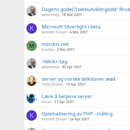
Dagens gode(?) webutviklingsidé: Bruk
webmoney
18 Mai 2007
Microsoft Silverlight i beta
K
Kenneth Dreyer
4 Mai 2007
marduv.net
M
marduv
3 Mai 2007
<blink>-tag
webmoney
30 Apr 2007
server og norske bokstaver æøå
Tonny Kluften
19 Apr 2007
Lære å betjene server
ansari
27 Apr 2007
Optimalisering av PHP - måling
K
Kenneth Dreyer
24 Apr 2007