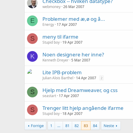
Checkbox -- hvilken datatype?
webmoney
26 Mar 2007
Problemer med æ,ø og å...
E
Energy
17 Apr 2007
meny til ifarme
S
Stupid boy
19 Apr 2007
Noen designere her inne?
K
Kenneth Dreyer
5 Mar 2007
Lite IPB-problem
Julian Alois Barthel
14 Apr 2007
2
Hjelp med Dreamweaver, og css
S
seastart
17 Apr 2007
Trenger litt hjelp angående ifarme
S
Stupid boy
18 Apr 2007
Forrige
1
…
81
82
83
84
Neste