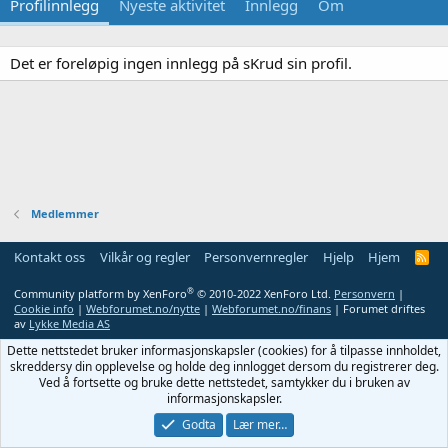
Profilinnlegg
Nyeste aktivitet
Innlegg
Om
Det er foreløpig ingen innlegg på sKrud sin profil.
Medlemmer
Kontakt oss
Vilkår og regler
Personvernregler
Hjelp
Hjem
R
S
S
®
Community platform by XenForo
© 2010-2022 XenForo Ltd.
Personvern
|
Cookie info
|
Webforumet.no/nytte
|
Webforumet.no/finans
| Forumet driftes
av
Lykke Media AS
Dette nettstedet bruker informasjonskapsler (cookies) for å tilpasse innholdet,
skreddersy din opplevelse og holde deg innlogget dersom du registrerer deg.
Ved å fortsette og bruke dette nettstedet, samtykker du i bruken av
informasjonskapsler.
Godta
Lær mer…