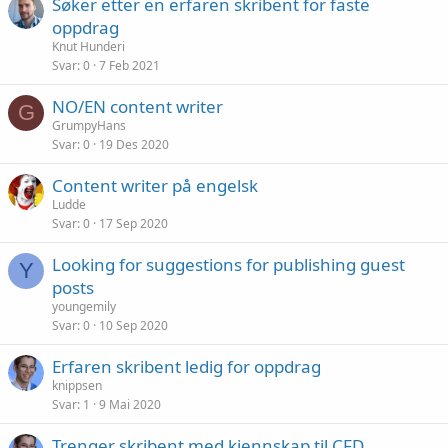
Søker etter en erfaren skribent for faste
oppdrag
Knut Hunderi
Svar
0
7 Feb 2021
NO/EN content writer
G
GrumpyHans
Svar
0
19 Des 2020
Content writer på engelsk
Ludde
Svar
0
17 Sep 2020
Looking for suggestions for publishing guest
Y
posts
youngemily
Svar
0
10 Sep 2020
Erfaren skribent ledig for oppdrag
knippsen
Svar
1
9 Mai 2020
Trenger skribent med kjennskap til CFD