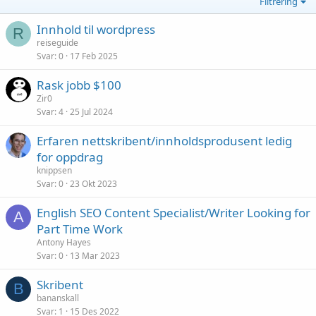
Filtrering
Innhold til wordpress
R
reiseguide
Svar
0
17 Feb 2025
Rask jobb $100
Zir0
Svar
4
25 Jul 2024
Erfaren nettskribent/innholdsprodusent ledig
for oppdrag
knippsen
Svar
0
23 Okt 2023
English SEO Content Specialist/Writer Looking for
A
Part Time Work
Antony Hayes
Svar
0
13 Mar 2023
Skribent
B
bananskall
Svar
1
15 Des 2022