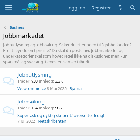
Logg inn
Registrer
Business
Jobbmarkedet
Jobbutlysning og jobbsøking. Søker du etter noen til å jobbe for deg?
Eller tilbyr du en tjeneste? Da skal du poste her. Jobbmarkedet og
underkategorier skal som hovedregel ikke ha diskusjoner, men kun
spørsmål og svar ang. tjenesten som er tilbudt.
Jobbutlysning
Tråder
933
Innlegg
3,3K
Woocommerce
8 Mai 2025
Bjørnar
Jobbsøking
Tråder
154
Innlegg
986
Superrask og dyktig skribent/ oversetter ledig!
7 Jul 2022
Nettskribenten