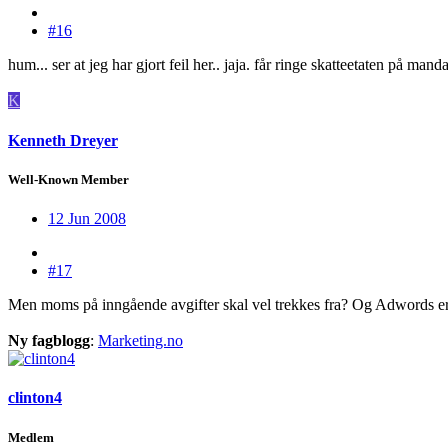
#16
hum... ser at jeg har gjort feil her.. jaja. får ringe skatteetaten på man
K
Kenneth Dreyer
Well-Known Member
12 Jun 2008
#17
Men moms på inngående avgifter skal vel trekkes fra? Og Adwords er 
Ny fagblogg
:
Marketing.no
clinton4
Medlem