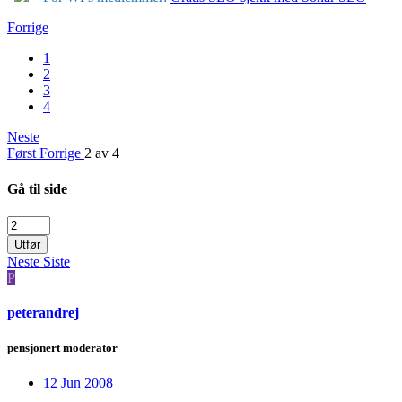
Forrige
1
2
3
4
Neste
Først
Forrige
2 av 4
Gå til side
Utfør
Neste
Siste
P
peterandrej
pensjonert moderator
12 Jun 2008