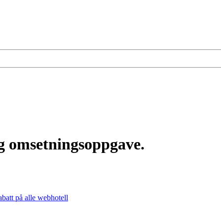
ig omsetningsoppgave.
batt
på alle webhotell