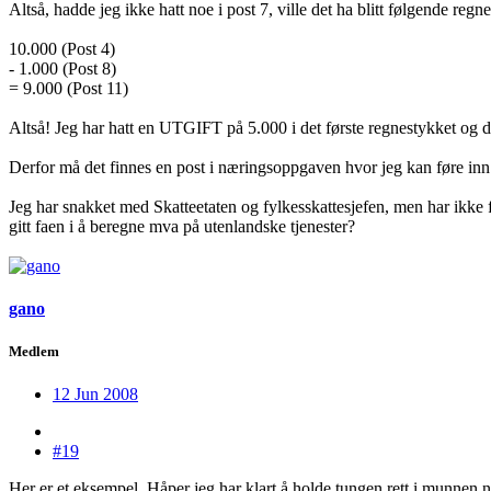
Altså, hadde jeg ikke hatt noe i post 7, ville det ha blitt følgende regn
10.000 (Post 4)
- 1.000 (Post 8)
= 9.000 (Post 11)
Altså! Jeg har hatt en UTGIFT på 5.000 i det første regnestykket og det
Derfor må det finnes en post i næringsoppgaven hvor jeg kan føre inn be
Jeg har snakket med Skatteetaten og fylkesskattesjefen, men har ikke f
gitt faen i å beregne mva på utenlandske tjenester?
gano
Medlem
12 Jun 2008
#19
Her er et eksempel. Håper jeg har klart å holde tungen rett i munnen n