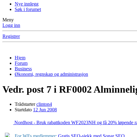
Nye innlegg
Søk i forumet
Meny
Logg inn
Registrer
Hjem
Forum
Business
Økonomi, regnskap og administrasjon
Vedr. post 7 i RF0002 Alminnel
Trådstarter
clinton4
Startdato
12 Jun 2008
Nordhost - Bruk rabattkoden WF2023NH og få
20% løpende ra
For WFs medlemmer:
Gratis SEO-sjekk med Sonar SEO