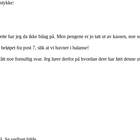
estykke:
te har jeg da ikke bilag på. Men pengene er jo tatt ut av kassen, noe som 
løpet fra post 7, slik at vi havner i balanse!
ått noe fornuftig svar. Jeg lurer derfor på hvordan dere har ført denne 
å. Se vedlagt bilde.