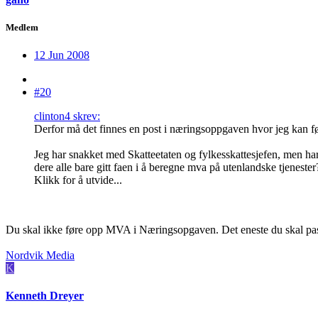
Medlem
12 Jun 2008
#20
clinton4 skrev:
Derfor må det finnes en post i næringsoppgaven hvor jeg kan føre
Jeg har snakket med Skatteetaten og fylkesskattesjefen, men har
dere alle bare gitt faen i å beregne mva på utenlandske tjenester
Klikk for å utvide...
Du skal ikke føre opp MVA i Næringsopgaven. Det eneste du skal pass
Nordvik Media
K
Kenneth Dreyer