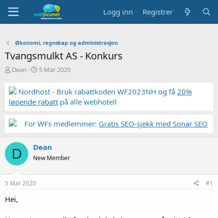
Logg inn
Registrer
Økonomi, regnskap og administrasjon
Tvangsmulkt AS - Konkurs
T
S
Dean
5 Mar 2020
r
t
å
a
Nordhost - Bruk rabattkoden WF2023NH og få
20%
d
r
løpende rabatt
på alle webhotell
s
t
t
d
a
a
For WFs medlemmer:
Gratis SEO-sjekk med Sonar SEO
r
t
t
o
Dean
e
D
r
New Member
5 Mar 2020
#1
Hei,