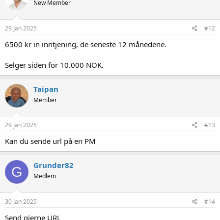
New Member
29 Jan 2025
#12
6500 kr in inntjening, de seneste 12 månedene.
Selger siden for 10.000 NOK.
Taipan
Member
29 Jan 2025
#13
Kan du sende url på en PM
Grunder82
G
Medlem
30 Jan 2025
#14
Send gjerne URL