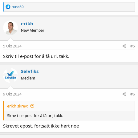
R
rune69
e
a
k
erikh
s
New Member
j
o
n
e
5 Okt 2024
#5
r
:
Skriv til e-post for å få url, takk.
Selvfiks
Medlem
9 Okt 2024
#6
erikh skrev:
Skriv til e-post for å få url, takk.
Skrevet epost, fortsatt ikke hørt noe