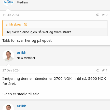
Medlem
j
o
n
e
11 Okt 2024
#10
r
:
erikh skrev:
Hei, skriv gjerne igjen, så skal jeg svare straks.
Takk for svar her og på epost
erikh
New Member
27 Des 2024
#11
Inntjening denne måneden er 2700 NOK inntil nå, 5600 NOK
for året.
Siden er stadig til salg.
erikh