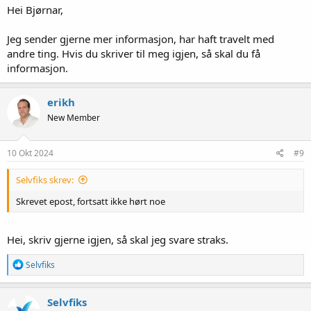
Hei Bjørnar,
Jeg sender gjerne mer informasjon, har haft travelt med
andre ting. Hvis du skriver til meg igjen, så skal du få
informasjon.
erikh
New Member
10 Okt 2024
#9
Selvfiks skrev:
Skrevet epost, fortsatt ikke hørt noe
Hei, skriv gjerne igjen, så skal jeg svare straks.
R
Selvfiks
e
a
k
Selvfiks
s