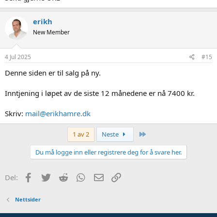
erikh
New Member
4 Jul 2025
#15
Denne siden er til salg på ny.
Inntjening i løpet av de siste 12 månedene er nå 7400 kr.
Skriv:
mail@erikhamre.dk
Siste
1 av 2
Neste
Du må logge inn eller registrere deg for å svare her.
Facebook
Twitter
Reddit
WhatsApp
E-post
Link
Del:
Nettsider