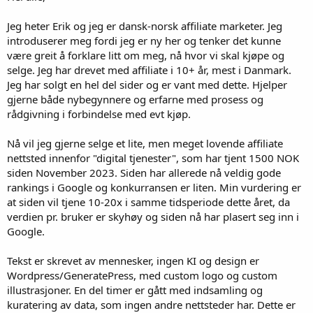
Jeg heter Erik og jeg er dansk-norsk affiliate marketer. Jeg
introduserer meg fordi jeg er ny her og tenker det kunne
være greit å forklare litt om meg, nå hvor vi skal kjøpe og
selge. Jeg har drevet med affiliate i 10+ år, mest i Danmark.
Jeg har solgt en hel del sider og er vant med dette. Hjelper
gjerne både nybegynnere og erfarne med prosess og
rådgivning i forbindelse med evt kjøp.
Nå vil jeg gjerne selge et lite, men meget lovende affiliate
nettsted innenfor "digital tjenester", som har tjent 1500 NOK
siden November 2023. Siden har allerede nå veldig gode
rankings i Google og konkurransen er liten. Min vurdering er
at siden vil tjene 10-20x i samme tidsperiode dette året, da
verdien pr. bruker er skyhøy og siden nå har plasert seg inn i
Google.
Tekst er skrevet av mennesker, ingen KI og design er
Wordpress/GeneratePress, med custom logo og custom
illustrasjoner. En del timer er gått med indsamling og
kuratering av data, som ingen andre nettsteder har. Dette er