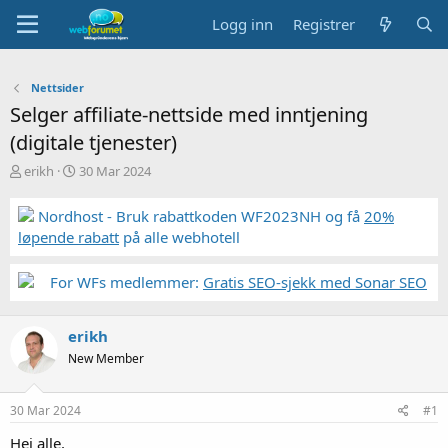
Logg inn
Registrer
Nettsider
Selger affiliate-nettside med inntjening
(digitale tjenester)
T
S
erikh
30 Mar 2024
r
t
å
a
Nordhost - Bruk rabattkoden WF2023NH og få
20%
d
r
løpende rabatt
på alle webhotell
s
t
t
d
a
a
For WFs medlemmer:
Gratis SEO-sjekk med Sonar SEO
r
t
t
o
e
erikh
r
New Member
30 Mar 2024
#1
Hei alle,