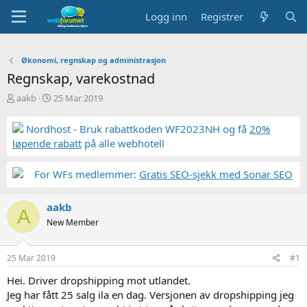
Logg inn
Registrer
Økonomi, regnskap og administrasjon
Regnskap, varekostnad
T
S
aakb
25 Mar 2019
r
t
å
a
Nordhost - Bruk rabattkoden WF2023NH og få
20%
d
r
løpende rabatt
på alle webhotell
s
t
t
d
a
a
For WFs medlemmer:
Gratis SEO-sjekk med Sonar SEO
r
t
t
o
aakb
e
A
r
New Member
25 Mar 2019
#1
Hei. Driver dropshipping mot utlandet.
Jeg har fått 25 salg ila en dag. Versjonen av dropshipping jeg