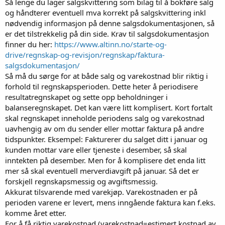
Så lenge du lager salgskvittering som bilag til å bokføre salg
og håndterer eventuell mva korrekt på salgskvittering inkl
nødvendig informasjon på denne salgsdokumentasjonen, så
er det tilstrekkelig på din side. Krav til salgsdokumentasjon
finner du her:
https://www.altinn.no/starte-og-
drive/regnskap-og-revisjon/regnskap/faktura-
salgsdokumentasjon/
Så må du sørge for at både salg og varekostnad blir riktig i
forhold til regnskapsperioden. Dette heter å periodisere
resultatregnskapet og sette opp beholdninger i
balanseregnskapet. Det kan være litt komplisert. Kort fortalt
skal regnskapet inneholde periodens salg og varekostnad
uavhengig av om du sender eller mottar faktura på andre
tidspunkter. Eksempel: Fakturerer du salget ditt i januar og
kunden mottar vare eller tjeneste i desember, så skal
inntekten på desember. Men for å komplisere det enda litt
mer så skal eventuell merverdiavgift på januar. Så det er
forskjell regnskapsmessig og avgiftsmessig.
Akkurat tilsvarende med varekjøp. Varekostnaden er på
perioden varene er levert, mens inngående faktura kan f.eks.
komme året etter.
For å få riktig varekostnad (varekostnad=estimert kostnad av