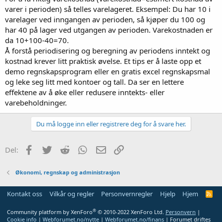
varer i perioden) så telles varelageret. Eksempel: Du har 10 i
varelager ved inngangen av perioden, så kjøper du 100 og
har 40 på lager ved utgangen av perioden. Varekostnaden er
da 10+100-40=70.
Å forstå periodisering og beregning av periodens inntekt og
kostnad krever litt praktisk øvelse. Et tips er å laste opp et
demo regnskapsprogram eller en gratis excel regnskapsmal
og leke seg litt med kontoer og tall. Da ser en lettere
effektene av å øke eller redusere inntekts- eller
varebeholdninger.
Du må logge inn eller registrere deg for å svare her.
Facebook
Twitter
Reddit
WhatsApp
E-post
Link
Del:
Økonomi, regnskap og administrasjon
Kontakt oss
Vilkår og regler
Personvernregler
Hjelp
Hjem
R
S
S
®
Community platform by XenForo
© 2010-2022 XenForo Ltd.
Personvern
|
Cookie info
|
Webforumet.no/nytte
|
Webforumet.no/finans
| Forumet driftes