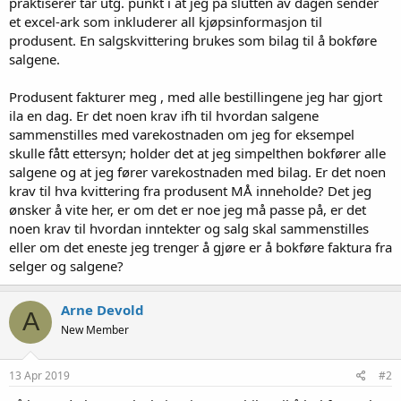
praktiserer tar utg. punkt i at jeg på slutten av dagen sender
et excel-ark som inkluderer all kjøpsinformasjon til
produsent. En salgskvittering brukes som bilag til å bokføre
salgene.
Produsent fakturer meg , med alle bestillingene jeg har gjort
ila en dag. Er det noen krav ifh til hvordan salgene
sammenstilles med varekostnaden om jeg for eksempel
skulle fått ettersyn; holder det at jeg simpelthen bokfører alle
salgene og at jeg fører varekostnaden med bilag. Er det noen
krav til hva kvittering fra produsent MÅ inneholde? Det jeg
ønsker å vite her, er om det er noe jeg må passe på, er det
noen krav til hvordan inntekter og salg skal sammenstilles
eller om det eneste jeg trenger å gjøre er å bokføre faktura fra
selger og salgene?
Arne Devold
A
New Member
13 Apr 2019
#2