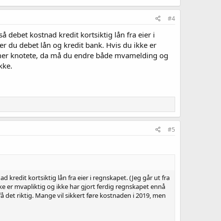
#4
 debet kostnad kredit kortsiktig lån fra eier i
rer du debet lån og kredit bank. Hvis du ikke er
itt mer knotete, da må du endre både mvamelding og
kke.
#5
kredit kortsiktig lån fra eier i regnskapet. (Jeg går ut fra
ikke er mvapliktig og ikke har gjort ferdig regnskapet ennå
å det riktig. Mange vil sikkert føre kostnaden i 2019, men