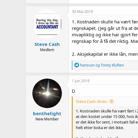
30 Mai 2019
1. Kostnaden skulle ha vært før
regnskapet. (Jeg går ut fra at d
mvapliktig og ikke har gjort fe
regnskap for å få det riktig. Ma
Steve Cash
Medlem
2. Aksjekapital er ikke lån, me
R
hansson
og
Tonny Kluften
e
a
k
1 Jun 2019
s
j
D
o
n
Steve Cash skrev:
e
r
1. Kostnaden skulle ha vært ført i 
benthelight
:
at den kostet under 15 000, hvis ik
New Member
er det ikke for sent, i motsatt fa
helt etter boka er det ikke.