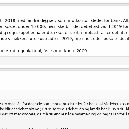
t i 2018 med lån fra deg selv som motkonto i stedet for bank. Altså
en kostet under 15 000, hvis ikke blir det debet aktiva.) I 2019 fø
rdig regnskapet ennå er det ikke for sent, i motsatt fall er det l
nge vil sikkert føre kostnaden i 2019, men helt etter boka er det i
n innskutt egenkapital, føres mot konto 2000.
2018 med lån fra deg selv som motkonto i stedet for bank. Altså debet kostnad 
ke blir det debet aktiva.) I 2019 fører du debet lån og kredit bank. Hvis du 
ll er det litt mer knotete, da må du endre både mvamelding og regnskap for å f