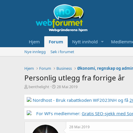
Hjem
Forum
Nytt innhold
Medlemm
Nye innlegg
Søk i forumet
Hjem
Forum
Business
Økonomi, regnskap og admin
Personlig utlegg fra forrige år
T
S
benthelight
28 Mai 2019
r
t
å
a
Nordhost - Bruk rabattkoden WF2023NH og få
2
d
r
s
t
t
For WFs medlemmer:
d
Gratis SEO-sjekk med So
a
a
r
t
28 Mai 2019
t
o