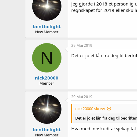
e
Jeg gjorde i 2018 et personlig u
r
regnskapet for 2019 eller skull
benthelight
New Member
29 Mai 2019
N
Det er jo et lån fra deg til bed
nick20000
Member
29 Mai 2019
nick20000 skrev:
Det er jo et lån fra deg til bedrift
Hva med innskudt aksjekapital
benthelight
New Member