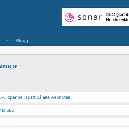
er
Blogg
istrasjon
0% løpende rabatt
på alle webhotell
nar SEO