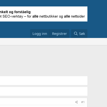
Logg inn
Registrer
Søk
#1