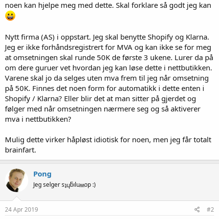
noen kan hjelpe meg med dette. Skal forklare så godt jeg kan
Nytt firma (AS) i oppstart. Jeg skal benytte Shopify og Klarna.
Jeg er ikke forhåndsregistrert for MVA og kan ikke se for meg
at omsetningen skal runde 50K de første 3 ukene. Lurer da på
om dere guruer vet hvordan jeg kan løse dette i nettbutikken.
Varene skal jo da selges uten mva frem til jeg når omsetning
på 50K. Finnes det noen form for automatikk i dette enten i
Shopify / Klarna? Eller blir det at man sitter på gjerdet og
følger med når omsetningen nærmere seg og så aktiverer
mva i nettbutikken?
Mulig dette virker håpløst idiotisk for noen, men jeg får totalt
brainfart.
Pong
Jeg selger sʇɥƃıluʍop :)
24 Apr 2019
#2