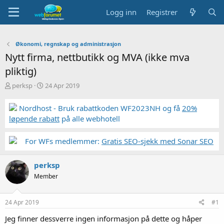
Logg inn
Registrer
Økonomi, regnskap og administrasjon
Nytt firma, nettbutikk og MVA (ikke mva
pliktig)
T
S
perksp
24 Apr 2019
r
t
å
a
Nordhost - Bruk rabattkoden WF2023NH og få
20%
d
r
løpende rabatt
på alle webhotell
s
t
t
d
a
a
For WFs medlemmer:
Gratis SEO-sjekk med Sonar SEO
r
t
t
o
perksp
e
r
Member
24 Apr 2019
#1
Jeg finner dessverre ingen informasjon på dette og håper