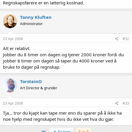
Regnskapsførere er en latterlig kostnad.
Tonny Kluften
Administrator
23 Apr 2008
#32
Alt er relativt.
Jobber du 8 timer om dagen og tjener 2000 kroner fordi du
jobber 8 timer om dagen så taper du 4000 kroner ved å
bruke to dager på regnskap.
TorsteinO
Art Director & grunder
23 Apr 2008
#33
Tja... tror du kjapt kan tape mer enn du sparer på å ikke ha
noe hjelp med regnskapet hvis du ikke vet hva du gjør.
Først
Forrige
3 av 3