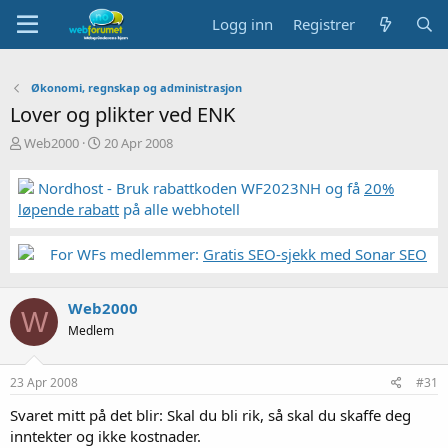
Logg inn
Registrer
Økonomi, regnskap og administrasjon
Lover og plikter ved ENK
T
S
Web2000
20 Apr 2008
r
t
å
a
Nordhost - Bruk rabattkoden WF2023NH og få
20%
d
r
løpende rabatt
på alle webhotell
s
t
t
d
a
a
For WFs medlemmer:
Gratis SEO-sjekk med Sonar SEO
r
t
t
o
e
Web2000
W
r
Medlem
23 Apr 2008
#31
Svaret mitt på det blir: Skal du bli rik, så skal du skaffe deg
inntekter og ikke kostnader.