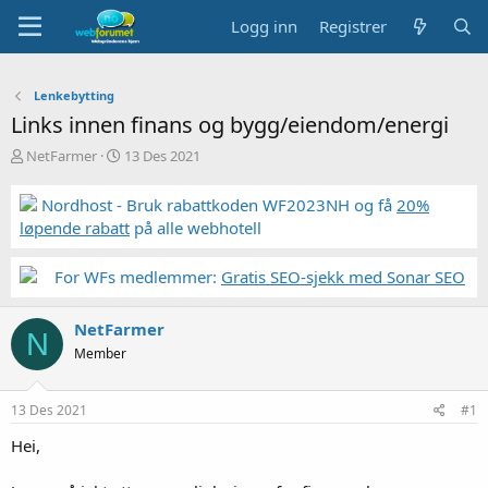
Logg inn
Registrer
Lenkebytting
Links innen finans og bygg/eiendom/energi
T
S
NetFarmer
13 Des 2021
r
t
å
a
Nordhost - Bruk rabattkoden WF2023NH og få
20%
d
r
løpende rabatt
på alle webhotell
s
t
t
d
a
a
For WFs medlemmer:
Gratis SEO-sjekk med Sonar SEO
r
t
t
o
NetFarmer
e
N
r
Member
13 Des 2021
#1
Hei,