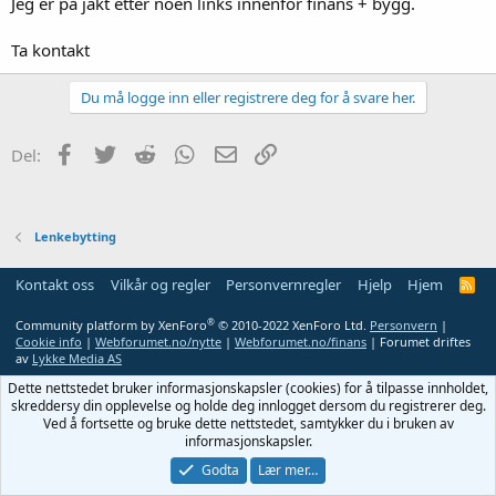
Jeg er på jakt etter noen links innenfor finans + bygg.
Ta kontakt
Du må logge inn eller registrere deg for å svare her.
Facebook
Twitter
Reddit
WhatsApp
E-post
Link
Del:
Lenkebytting
Kontakt oss
Vilkår og regler
Personvernregler
Hjelp
Hjem
R
S
S
®
Community platform by XenForo
© 2010-2022 XenForo Ltd.
Personvern
|
Cookie info
|
Webforumet.no/nytte
|
Webforumet.no/finans
| Forumet driftes
av
Lykke Media AS
Dette nettstedet bruker informasjonskapsler (cookies) for å tilpasse innholdet,
skreddersy din opplevelse og holde deg innlogget dersom du registrerer deg.
Ved å fortsette og bruke dette nettstedet, samtykker du i bruken av
informasjonskapsler.
Godta
Lær mer…