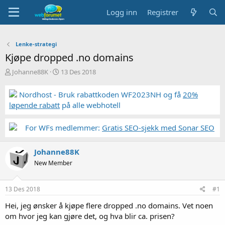
Logg inn
Registrer
Lenke-strategi
Kjøpe dropped .no domains
T
S
Johanne88K
13 Des 2018
r
t
å
a
Nordhost - Bruk rabattkoden WF2023NH og få
20%
d
r
løpende rabatt
på alle webhotell
s
t
t
d
a
a
For WFs medlemmer:
Gratis SEO-sjekk med Sonar SEO
r
t
t
o
Johanne88K
e
r
New Member
13 Des 2018
#1
Hei, jeg ønsker å kjøpe flere dropped .no domains. Vet noen
om hvor jeg kan gjøre det, og hva blir ca. prisen?