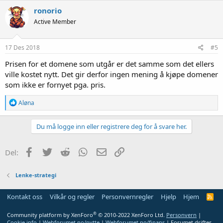
ronorio
Active Member
17 Des 2018
#5
Prisen for et domene som utgår er det samme som det ellers
ville kostet nytt. Det gir derfor ingen mening å kjøpe domener
som ikke er fornyet pga. pris.
R
Aløna
e
a
k
Du må logge inn eller registrere deg for å svare her.
s
j
o
Facebook
Twitter
Reddit
WhatsApp
E-post
Link
Del:
n
e
r
Lenke-strategi
:
Kontakt oss
Vilkår og regler
Personvernregler
Hjelp
Hjem
R
S
S
®
Community platform by XenForo
© 2010-2022 XenForo Ltd.
Personvern
|
Cookie info
|
Webforumet.no/nytte
|
Webforumet.no/finans
| Forumet driftes