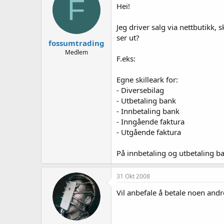
F
e
Hei!
r
Jeg driver salg via nettbutikk
ser ut?
fossumtrading
Medlem
F.eks:
Egne skilleark for:
- Diversebilag
- Utbetaling bank
- Innbetaling bank
- Inngående faktura
- Utgående faktura
På innbetaling og utbetaling b
31 Okt 2008
Vil anbefale å betale noen andre