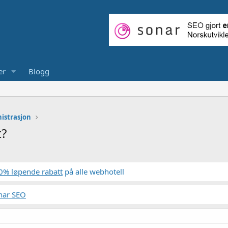
er
Blogg
istrasjon
t?
0% løpende rabatt
på alle webhotell
nar SEO