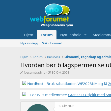
Hjem
Forum
Nytt innhold
Medlemm
Nye innlegg
Søk i forumet
Hjem
Forum
Business
Økonomi, regnskap og admin
Hvordan bør bilagspermen se u
T
S
fossumtrading
30 Okt 2008
r
t
å
a
Nordhost - Bruk rabattkoden WF2023NH og få
2
d
r
s
t
t
For WFs medlemmer:
d
Gratis SEO-sjekk med So
a
a
r
t
30 Okt 2008
t
o