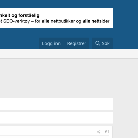
Logg inn
Registrer
Søk
#1