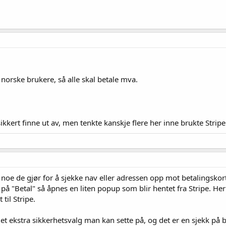
norske brukere, så alle skal betale mva.
 sikkert finne ut av, men tenkte kanskje flere her inne brukte Stri
e noe de gjør for å sjekke nav eller adressen opp mot betalingskort
å "Betal" så åpnes en liten popup som blir hentet fra Stripe. Her
 til Stripe.
e et ekstra sikkerhetsvalg man kan sette på, og det er en sjekk p