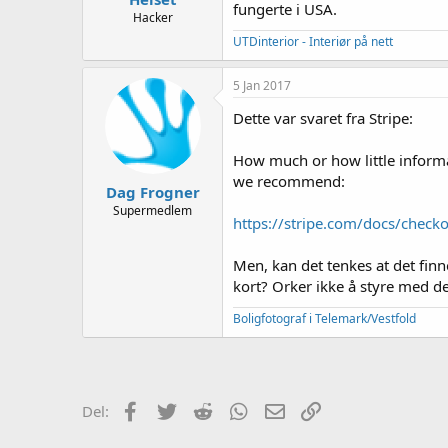
fungerte i USA.
Hacker
UTDinterior - Interiør på nett
5 Jan 2017
Dette var svaret fra Stripe:
How much or how little informati
we recommend:
Dag Frogner
Supermedlem
https://stripe.com/docs/chec
Men, kan det tenkes at det finn
kort? Orker ikke å styre med det
Boligfotograf i Telemark/Vestfold
Facebook
Twitter
Reddit
WhatsApp
E-post
Link
Del: