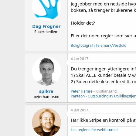
e
Jeg jobber med en nettside hvo
r
boksen, så trenger brukerene k
Holder det?
Dag Frogner
Supermedlem
Eller det noen regler som sier a
Boligfotograf i Telemark/Vestfold
4 Jan 2017
Du trenger ingen ytterligere in
1) Skal ALLE kunder betale MVA
2) Siden dette ikke er kreditt, 
spikre
Peter Hamre
- Kristiansand.
Panteon - Outsourcing av utviklingstje
peterhamre.no
4 Jan 2017
Har ikke Stripe en kontroll på a
Les reglene for webforumet