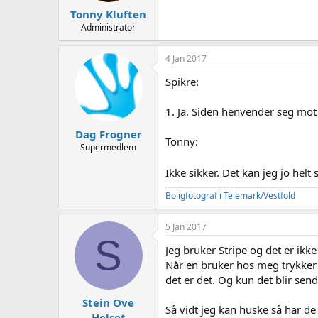
Tonny Kluften
Administrator
4 Jan 2017
Spikre:
1. Ja. Siden henvender seg mot 
Dag Frogner
Tonny:
Supermedlem
Ikke sikker. Det kan jeg jo helt
Boligfotograf i Telemark/Vestfold
5 Jan 2017
S
Jeg bruker Stripe og det er ikk
Når en bruker hos meg trykker p
det er det. Og kun det blir sendt
Stein Ove
Så vidt jeg kan huske så har d
Helset