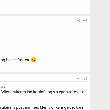
#4
pe og hadde fasiten.
#5
et.
 fyller brukeren inn kortinfo og sin epostadresse og
å brukerens postnummer. Men tror kanskje det bare