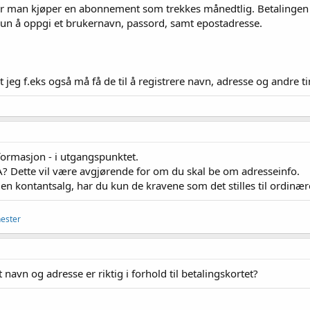
r man kjøper en abonnement som trekkes månedtlig. Betalingen s
un å oppgi et brukernavn, passord, samt epostadresse.
t jeg f.eks også må få de til å registrere navn, adresse og andre t
formasjon - i utgangspunktet.
? Dette vil være avgjørende for om du skal be om adresseinfo.
men kontantsalg, har du kun de kravene som det stilles til ordinære
nester
t navn og adresse er riktig i forhold til betalingskortet?