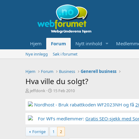
Hjem
Forum
Nytt innhold
Medlemm
Nye innlegg
Søk i forumet
Hjem
Forum
Business
Generell business
Hva ville du solgt?
T
S
jeffdonk
15 Feb 2010
r
t
å
a
Nordhost - Bruk rabattkoden WF2023NH og få
2
d
r
s
t
t
For WFs medlemmer:
d
Gratis SEO-sjekk med So
a
a
r
t
Forrige
1
2
t
o