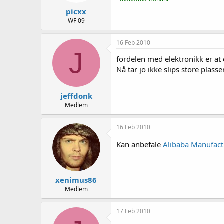
picxx
WF 09
16 Feb 2010
J
fordelen med elektronikk er at 
Nå tar jo ikke slips store plas
jeffdonk
Medlem
16 Feb 2010
Kan anbefale
Alibaba Manufactu
xenimus86
Medlem
17 Feb 2010