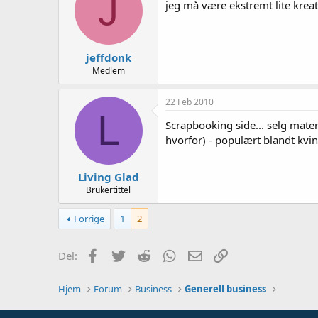
J
jeg må være ekstremt lite krea
jeffdonk
Medlem
22 Feb 2010
L
Scrapbooking side... selg materi
hvorfor) - populært blandt kvin
Living Glad
Brukertittel
Forrige
1
2
Facebook
Twitter
Reddit
WhatsApp
E-post
Link
Del:
Hjem
Forum
Business
Generell business