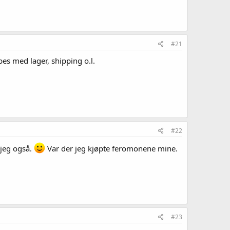
#21
es med lager, shipping o.l.
#22
jeg også.
Var der jeg kjøpte feromonene mine.
#23