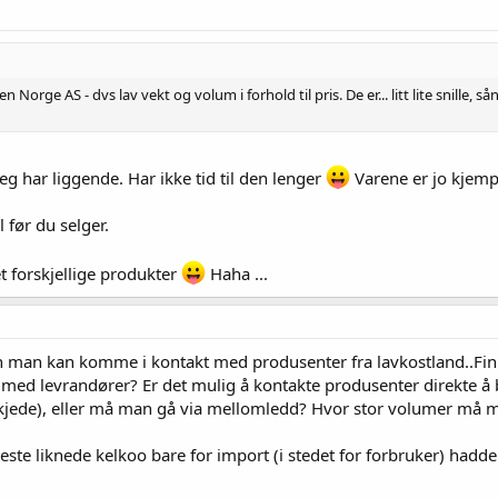
orge AS - dvs lav vekt og volum i forhold til pris. De er... litt lite snille, s
g har liggende. Har ikke tid til den lenger
Varene er jo kjempe
 før du selger.
et forskjellige produkter
Haha ...
dan man kan komme i kontakt med produsenter fra lavkostland..Fi
med levrandører? Er det mulig å kontakte produsenter direkte 
 kjede), eller må man gå via mellomledd? Hvor stor volumer må man
te liknede kelkoo bare for import (i stedet for forbruker) hadde 