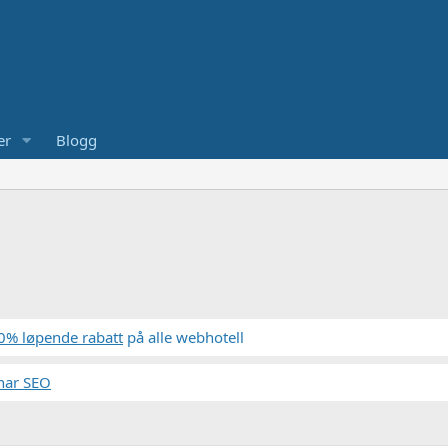
er
Blogg
0% løpende rabatt
på alle webhotell
nar SEO