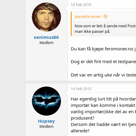
e
16 Feb 2010
r
Jeanette skrev:
Noe som er lett å sende med Posten N
man ikke passer på.
xenimus86
Medlem
Du kan få kjøpe feromoner.no je
Dog er det fint med et testpanel
Det var en artig uke når vi test
16 Feb 2010
Har egentlig lurt litt på hvor
importør kan komme i kontakt 
vanlig importør(ikke del av en
produsent?
Hupsey
Dersom det hadde vært en tjenes
Medlem
allerede?