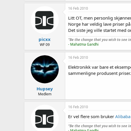
16 Feb 2010
Litt OT, men personlig skjønne
Norge har veldig lave priser på
Det siste jeg ville startet med
picxx
“Be the change that you wish to see in
- Mahatma Gandhi
WF 09
16 Feb 2010
Elektronikk var bare et eksemp
sammenligne produsent priser. 
Hupsey
Medlem
16 Feb 2010
Er vel flere som bruker
Alibaba
“Be the change that you wish to see in
- Mahatma Gandhi