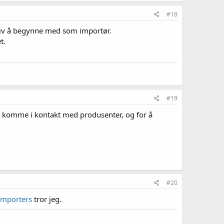
#18
ativ å begynne med som importør.
t.
#19
 å komme i kontakt med produsenter, og for å
#20
 Importers
tror jeg.