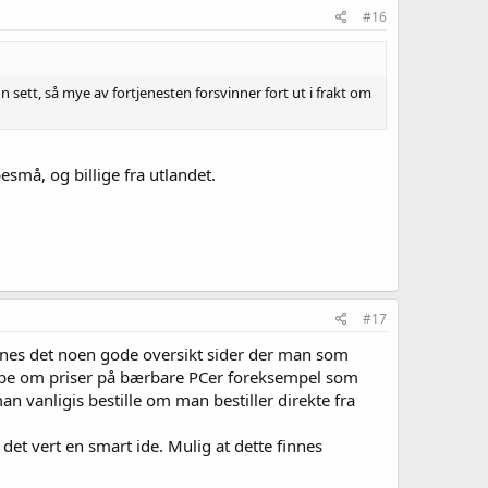
#16
ånn sett, så mye av fortjenesten forsvinner fort ut i frakt om
små, og billige fra utlandet.
#17
nnes det noen gode oversikt sider der man som
å be om priser på bærbare PCer foreksempel som
 vanligis bestille om man bestiller direkte fra
det vert en smart ide. Mulig at dette finnes