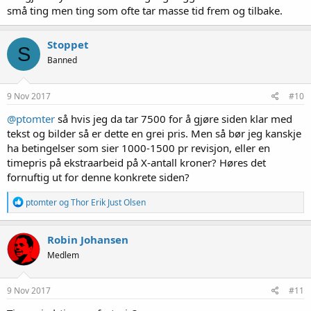
små ting men ting som ofte tar masse tid frem og tilbake.
Stoppet
S
Banned
9 Nov 2017
#10
@ptomter
så hvis jeg da tar 7500 for å gjøre siden klar med
tekst og bilder så er dette en grei pris. Men så bør jeg kanskje
ha betingelser som sier 1000-1500 pr revisjon, eller en
timepris på ekstraarbeid på X-antall kroner? Høres det
fornuftig ut for denne konkrete siden?
R
ptomter
og
Thor Erik Just Olsen
e
a
k
Robin Johansen
s
Medlem
j
o
n
e
9 Nov 2017
#11
r