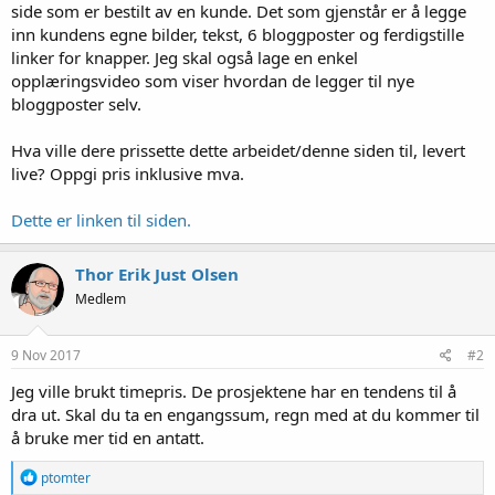
side som er bestilt av en kunde. Det som gjenstår er å legge
inn kundens egne bilder, tekst, 6 bloggposter og ferdigstille
linker for knapper. Jeg skal også lage en enkel
opplæringsvideo som viser hvordan de legger til nye
bloggposter selv.
Hva ville dere prissette dette arbeidet/denne siden til, levert
live? Oppgi pris inklusive mva.
Dette er linken til siden.
Thor Erik Just Olsen
Medlem
9 Nov 2017
#2
Jeg ville brukt timepris. De prosjektene har en tendens til å
dra ut. Skal du ta en engangssum, regn med at du kommer til
å bruke mer tid en antatt.
R
ptomter
e