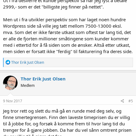
Ut i fra desverre et kunde perspektiv så har jeg lyst å betale
2999,- som er det "billigste jeg finner på nettet".
Men ut i fra utvikler perspektiv som har laget noen hundre
Wordpress side så ville jeg tatt mellom 7500-13000 eksl.
mva. Som det er ikke første utkast som oftest tar lang tid, det
er alle de fjorten millioner småtingene som kunder kommer
med i ettertid for å få siden som de ønsker. Altså etter utkast,
men siden er forsatt ikke "ferdig" til fakturering fra deres side.
R
Thor Erik Just Olsen
e
a
k
Thor Erik Just Olsen
s
Medlem
j
o
n
e
9 Nov 2017
#5
r
:
Jeg tror rett og slett du må gå en runde med deg selv, og
finne smertegrensen. Finn den laveste timeprisen du er villig
til å jobbe for, og forsøk å komme frem til hvor lang tid du
trenger for å gjøre jobben. Da har du vel sånn omtrent prisen