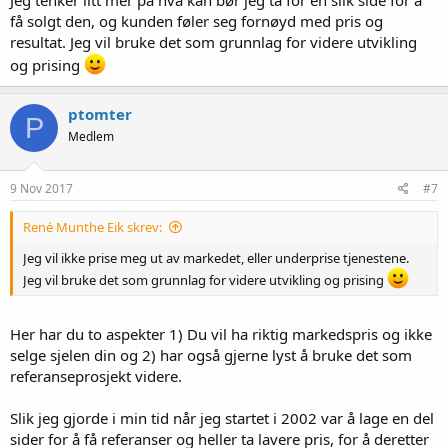
Jeg tenker litt mer på hva kan bør jeg ta for en slik side for å
få solgt den, og kunden føler seg fornøyd med pris og
resultat. Jeg vil bruke det som grunnlag for videre utvikling
og prising
ptomter
P
Medlem
9 Nov 2017
#7
René Munthe Eik skrev:
Jeg vil ikke prise meg ut av markedet, eller underprise tjenestene.
Jeg vil bruke det som grunnlag for videre utvikling og prising
Her har du to aspekter 1) Du vil ha riktig markedspris og ikke
selge sjelen din og 2) har også gjerne lyst å bruke det som
referanseprosjekt videre.
Slik jeg gjorde i min tid når jeg startet i 2002 var å lage en del
sider for å få referanser og heller ta lavere pris, for å deretter