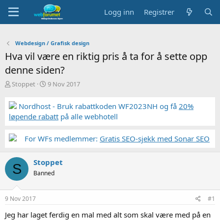
Logg inn
Registrer
Webdesign / Grafisk design
Hva vil være en riktig pris å ta for å sette opp
denne siden?
T
S
Stoppet
9 Nov 2017
r
t
å
a
Nordhost - Bruk rabattkoden WF2023NH og få
20%
d
r
løpende rabatt
på alle webhotell
s
t
t
d
a
a
For WFs medlemmer:
Gratis SEO-sjekk med Sonar SEO
r
t
t
o
Stoppet
e
S
r
Banned
9 Nov 2017
#1
Jeg har laget ferdig en mal med alt som skal være med på en