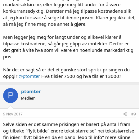
markedsaktørene, eller legge meg litt under for å være
konkurransedyktig. Deretter må jeg tilpasse kostnadene slik
at jeg kan forsvare å selge til denne prisen. Klarer jeg ikke det,
så må jeg finne meg noe annet å gjøre.
Men legger jeg meg for langt under og alikevel klarer å
tilpasse kostnadene, så går jeg glipp av inntekter. Derfor er
det greit å vite hva som vil være en noenlunde markedsriktig
pris.
Når det er sagt så er det et ganske stort sprik i prisingen du
oppgir
@ptomter
Hva tilsier 7500 og hva tilsier 13000?
ptomter
P
Medlem
9 Nov 2017
#9
Selve siden er det samme prisingen er basert på antall fram
og tilbake "flytt bilde" endre tekst større.se" nei tekststørrelse
fin igjen" flytt bilde en da en gang. legg til info" mere sånne