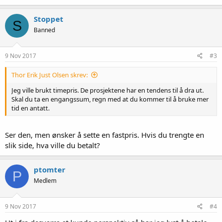
a
k
Stoppet
S
s
Banned
j
o
n
e
9 Nov 2017
#3
r
:
Thor Erik Just Olsen skrev:
Jeg ville brukt timepris. De prosjektene har en tendens til å dra ut.
Skal du ta en engangssum, regn med at du kommer til å bruke mer
tid en antatt.
Ser den, men ønsker å sette en fastpris. Hvis du trengte en
slik side, hva ville du betalt?
ptomter
P
Medlem
9 Nov 2017
#4