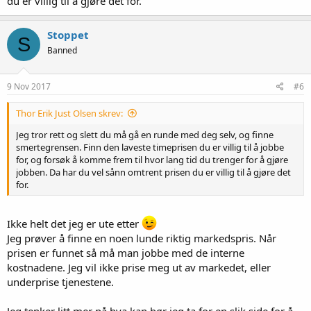
du er villig til å gjøre det for.
Stoppet
S
Banned
9 Nov 2017
#6
Thor Erik Just Olsen skrev:
Jeg tror rett og slett du må gå en runde med deg selv, og finne
smertegrensen. Finn den laveste timeprisen du er villig til å jobbe
for, og forsøk å komme frem til hvor lang tid du trenger for å gjøre
jobben. Da har du vel sånn omtrent prisen du er villig til å gjøre det
for.
Ikke helt det jeg er ute etter
Jeg prøver å finne en noen lunde riktig markedspris. Når
prisen er funnet så må man jobbe med de interne
kostnadene. Jeg vil ikke prise meg ut av markedet, eller
underprise tjenestene.