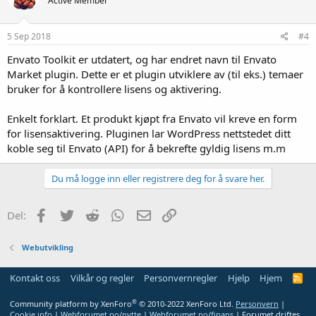
Active Member
5 Sep 2018
#4
Envato Toolkit er utdatert, og har endret navn til Envato
Market plugin. Dette er et plugin utviklere av (til eks.) temaer
bruker for å kontrollere lisens og aktivering.
Enkelt forklart. Et produkt kjøpt fra Envato vil kreve en form
for lisensaktivering. Pluginen lar WordPress nettstedet ditt
koble seg til Envato (API) for å bekrefte gyldig lisens m.m
Du må logge inn eller registrere deg for å svare her.
Facebook
Twitter
Reddit
WhatsApp
E-post
Link
Del:
Webutvikling
Kontakt oss
Vilkår og regler
Personvernregler
Hjelp
Hjem
R
S
S
®
Community platform by XenForo
© 2010-2022 XenForo Ltd.
Personvern
|
Cookie info
|
Webforumet.no/nytte
|
Webforumet.no/finans
| Forumet driftes