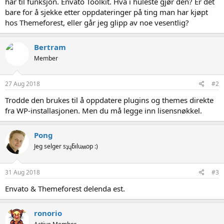
har til funksjon. Envato Toolkit. Hva i huleste gjør den? Er det
bare for å sjekke etter oppdateringer på ting man har kjøpt
hos Themeforest, eller går jeg glipp av noe vesentlig?
Bertram
Member
27 Aug 2018
#2
Trodde den brukes til å oppdatere plugins og themes direkte
fra WP-installasjonen. Men du må legge inn lisensnøkkel.
Pong
Jeg selger sʇɥƃıluʍop :)
31 Aug 2018
#3
Envato & Themeforest delenda est.
ronorio