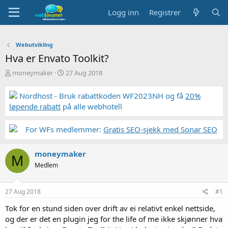
Logg inn
Registrer
Webutvikling
Hva er Envato Toolkit?
T
S
moneymaker
27 Aug 2018
r
t
å
a
Nordhost - Bruk rabattkoden WF2023NH og få
20%
d
r
løpende rabatt
på alle webhotell
s
t
t
d
a
a
For WFs medlemmer:
Gratis SEO-sjekk med Sonar SEO
r
t
t
o
moneymaker
e
M
r
Medlem
27 Aug 2018
#1
Tok for en stund siden over drift av ei relativt enkel nettside,
og der er det en plugin jeg for the life of me ikke skjønner hva