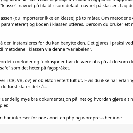
klasse". navnet på fila blir som default navnet på klassen. Lag d
assen (du importerer ikke en klasse) på to måter. Om metodene er d
 parametere") og koden i klassen utføres. Dersom du bruker ett 
å den instansieres før du kan benytte den. Det gjøres i praksi ve
 til metodene i klassen via denne "variabelen".
ordet i metoder og funkasjoner bør du være obs på at dersom dett
safe" som det heter på fagspråket.
r i C#, VB, ov) er objektorientert fult ut. Hvis du ikke har erfar
 først klarer det så...
nes uendelig mye bra dokumentasjon på .net og hvordan gjøre alt m
ler.
om har intereser for noe annet en php og wordpress her inne....