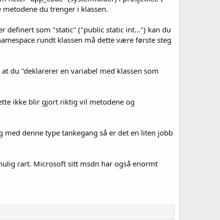
e metodene du trenger i klassen.
efinert som "static" ("public static int...") kan du
namespace rundt klassen må dette være første steg
d at du "deklarerer en variabel med klassen som
e ikke blir gjort riktig vil metodene og
ing med denne type tankegang så er det en liten jobb
ulig rart. Microsoft sitt msdn har også enormt