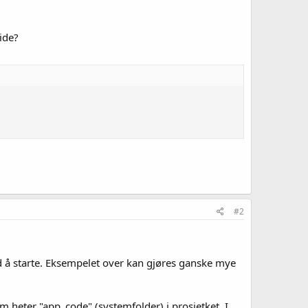
ide?
#2
ed å starte. Eksempelet over kan gjøres ganske mye
som heter "app_code" (systemfolder) i prosjetket. I