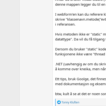
denne mappen legger du til en "
I webform'en kan du referere kl
skrive "klassenavn.metode("evt
i referansen.
Hvis metoden ikke er "static" m
datattype". Da vil du få tilgang
Dersom du bruker "static" kode
funksjonene ikke være "thread 
.NET (uavhengig av om du skrive
å komme over kneika, men når du
Ett tips, bruk Goolge, det fin
med dokumentasjon og eksemp
btw, kult å se at det er noen s
R
Tonny Kluften
e