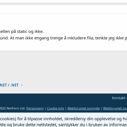
jellen på static og ikke.
nd. At man ikke engang trenge å inkludere fila, tenkte jeg ikke
NET / .NET
Kontakt 
2022 XenForo Ltd.
Personvern
|
Cookie info
|
Webforumet.no/nytte
|
Webforumet.no/
cookies) for å tilpasse innholdet, skreddersy din opplevelse og 
ette og bruke dette nettstedet, samtykker du i bruken av informas