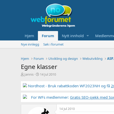
Hjem
Forum
Nytt innhold
Medlemm
Nye innlegg
Søk i forumet
Hjem
Forum
Utvikling og design
Webutvikling
ASP.
Egne klasser
T
S
Jannis
14 Jul 2010
r
t
å
a
Nordhost - Bruk rabattkoden WF2023NH og få
2
d
r
s
t
t
For WFs medlemmer:
d
Gratis SEO-sjekk med So
a
a
r
t
14 Jul 2010
t
o