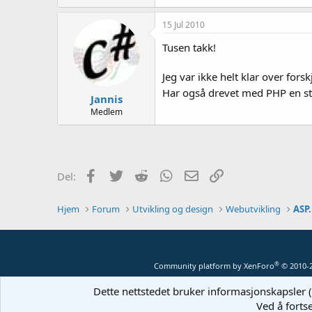
a
k
15 Jul 2010
s
j
Tusen takk!
o
n
Jeg var ikke helt klar over forsk
e
r
Har også drevet med PHP en stu
Jannis
:
Medlem
Facebook
Twitter
Reddit
WhatsApp
E-post
Link
Del:
Hjem
Forum
Utvikling og design
Webutvikling
ASP.
®
Community platform by XenForo
© 2010-
Dette nettstedet bruker informasjonskapsler (
Ved å forts