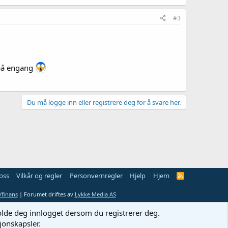
#3
 på engang
Du må logge inn eller registrere deg for å svare her.
oss
Vilkår og regler
Personvernregler
Hjelp
Hjem
R
S
S
finans
| Forumet driftes av
Lykke Media AS
holde deg innlogget dersom du registrerer deg.
jonskapsler.