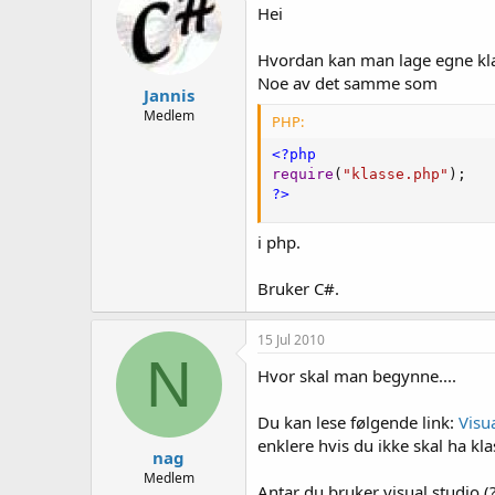
e
Hei
r
Hvordan kan man lage egne klas
Noe av det samme som
Jannis
Medlem
PHP:
<?php
require
(
"klasse.php"
)
;
?>
i php.
Bruker C#.
15 Jul 2010
N
Hvor skal man begynne....
Du kan lese følgende link:
Visu
enklere hvis du ikke skal ha klas
nag
Medlem
Antar du bruker visual studio (?