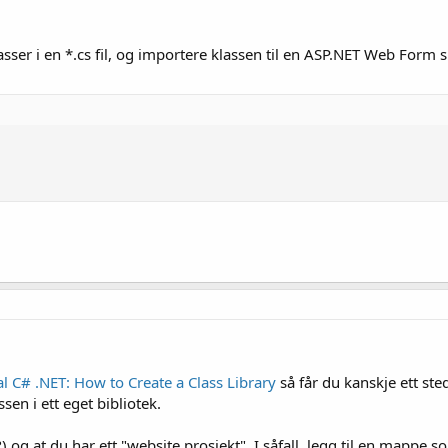
ser i en *.cs fil, og importere klassen til en ASP.NET Web Form s
al C# .NET: How to Create a Class Library
så får du kanskje ett st
sen i ett eget bibliotek.
) og at du har ett "website prosjekt". I såfall, legg til en mappe 