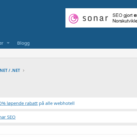
er
Blogg
NET / .NET
0% løpende rabatt
på alle webhotell
nar SEO