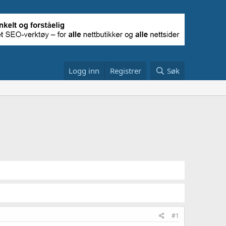
Logg inn
Registrer
Søk
#1