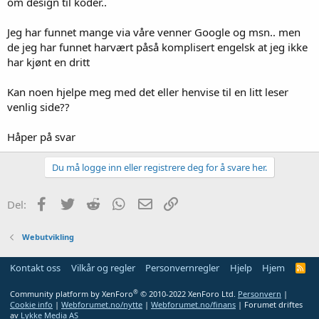
om design til koder..
Jeg har funnet mange via våre venner Google og msn.. men
de jeg har funnet harvært påså komplisert engelsk at jeg ikke
har kjønt en dritt
Kan noen hjelpe meg med det eller henvise til en litt leser
venlig side??
Håper på svar
Du må logge inn eller registrere deg for å svare her.
Facebook
Twitter
Reddit
WhatsApp
E-post
Link
Del:
Webutvikling
Kontakt oss
Vilkår og regler
Personvernregler
Hjelp
Hjem
R
S
S
®
Community platform by XenForo
© 2010-2022 XenForo Ltd.
Personvern
|
Cookie info
|
Webforumet.no/nytte
|
Webforumet.no/finans
| Forumet driftes
av
Lykke Media AS