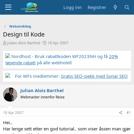
Logg inn
Registrer
Webutvikling
Design til Kode
T
S
Julian Alois Barthel
18 Apr 2007
r
t
å
a
Nordhost - Bruk rabattkoden WF2023NH og få
20%
d
r
løpende rabatt
på alle webhotell
s
t
t
d
a
a
For WFs medlemmer:
Gratis SEO-sjekk med Sonar SEO
r
t
t
o
Julian Alois Barthel
e
r
Webmaster innenfor Reise
18 Apr 2007
#1
Hei..
Har lenge sett etter en god tutorial.. som viser åssen man gjør