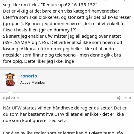
seg ikke om f.eks. "Require ip 62.16.135.152".
Det er viktig at det bare er en viss kategori henvendelser
utenfra som skal blokkeres, og stor sett går det på IP-adresser
(grupper). Kjenner jeg domenenavn er det relativt enkelt å
fikse i hosts-filen (gir en dummy IP).
Så snart jeg enabler ufw mister jeg all adgang over nettet
(SSH, SAMBA og NFS). Det virker altså ikke som noen god
løsning. Akkorat nå kommer jeg heller ikke ut til andre
nettsider som finn.no og telenor.no - men denne gikk bra
foreløpig. Dette liker jeg ikke. inge
ronorio
Active Member
6 Jul 2019
#10
Når UFW startes vil den håndheve de regler du setter. Det er
du som har bestemt hva UFW tillater eller ikke - det er ikke
noe som konfigurerer seg selv.
For å se hvilke regler som er lagret kan du gjøre 'sudo ufw