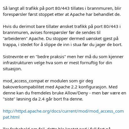
Så langt all trafikk på port 80/443 tillates i brannmuren, blir
forespørsler først stoppet etter at Apache har behandlet de.
Hvis du derimot bare tillater ønsket trafikk på port 80/443 i
brannmuren, avises forespørsler før de sendes til
"arbeideren" Apache. Du stopper dermed uønsket gjest på
trappa, i stedet for å slippe de inn i stua før du jager de bort.
Sistnevnte er en "bedre praksis" men her må du som kjenner
infrastrukturen velge hva som er mest fornuftig for din
situasjon.
mod_access_compat er modulen som gir deg
bakoverkompabilitet med Apache 2.2 konfigurasjon. Med
denne kan du fremdeles bruke Allow/Deny - men bør være en
"siste" løsning da 2.4 går bort fra denne.
http://httpd.apache.org/docs/current/mod/mod_access_com
pat.html
Tar forbehold om feil, dette ble knotet ned i full fart på