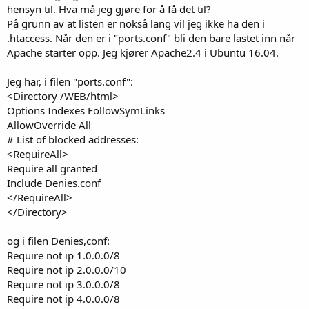
hensyn til. Hva må jeg gjøre for å få det til?
På grunn av at listen er nokså lang vil jeg ikke ha den i
.htaccess. Når den er i "ports.conf" bli den bare lastet inn når
Apache starter opp. Jeg kjører Apache2.4 i Ubuntu 16.04.
Jeg har, i filen "ports.conf":
<Directory /WEB/html>
Options Indexes FollowSymLinks
AllowOverride All
# List of blocked addresses:
<RequireAll>
Require all granted
Include Denies.conf
</RequireAll>
</Directory>
og i filen Denies,conf:
Require not ip 1.0.0.0/8
Require not ip 2.0.0.0/10
Require not ip 3.0.0.0/8
Require not ip 4.0.0.0/8