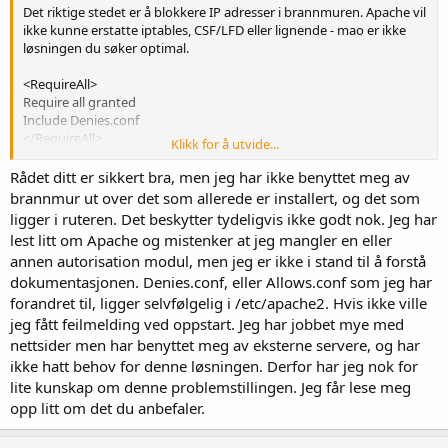
Det riktige stedet er å blokkere IP adresser i brannmuren. Apache vil
ikke kunne erstatte iptables, CSF/LFD eller lignende - mao er ikke
løsningen du søker optimal.
<RequireAll>
Require all granted
Include Denies.conf
</RequireAll>
Klikk for å utvide...
Denne Denies.conf, hvor har du plassert den? Banen i
Rådet ditt er sikkert bra, men jeg har ikke benyttet meg av
konfigurasjonen over vil se etter filen i /etc/apache2/ - eller relativ til
brannmur ut over det som allerede er installert, og det som
hvor du har installert Apache. Mistenker dette er feil hos deg.
ligger i ruteren. Det beskytter tydeligvis ikke godt nok. Jeg har
lest litt om Apache og mistenker at jeg mangler en eller
Ubuntu bruker UFW som standard. Anbefaler å lære deg den, eller
annen autorisation modul, men jeg er ikke i stand til å forstå
benytte iptables, CSF etc. Det er en bedre praksis for å gjøre det du
dokumentasjonen. Denies.conf, eller Allows.conf som jeg har
ønsker.
forandret til, ligger selvfølgelig i /etc/apache2. Hvis ikke ville
jeg fått feilmelding ved oppstart. Jeg har jobbet mye med
nettsider men har benyttet meg av eksterne servere, og har
ikke hatt behov for denne løsningen. Derfor har jeg nok for
lite kunskap om denne problemstillingen. Jeg får lese meg
opp litt om det du anbefaler.