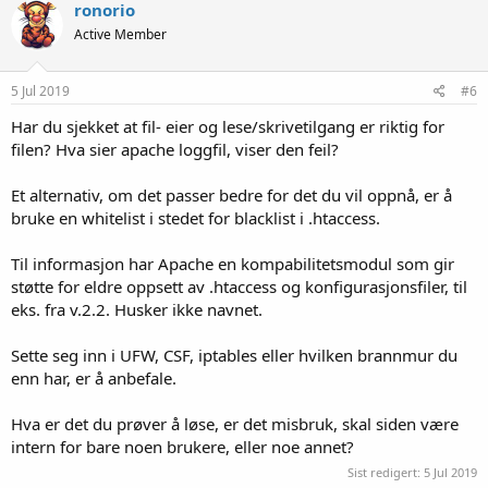
ronorio
Active Member
5 Jul 2019
#6
Har du sjekket at fil- eier og lese/skrivetilgang er riktig for
filen? Hva sier apache loggfil, viser den feil?
Et alternativ, om det passer bedre for det du vil oppnå, er å
bruke en whitelist i stedet for blacklist i .htaccess.
Til informasjon har Apache en kompabilitetsmodul som gir
støtte for eldre oppsett av .htaccess og konfigurasjonsfiler, til
eks. fra v.2.2. Husker ikke navnet.
Sette seg inn i UFW, CSF, iptables eller hvilken brannmur du
enn har, er å anbefale.
Hva er det du prøver å løse, er det misbruk, skal siden være
intern for bare noen brukere, eller noe annet?
Sist redigert:
5 Jul 2019