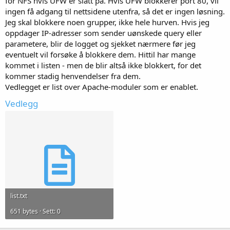
for NFS hvis UFW er slått på. Hvis UFW blokkerer port 80, vil
ingen få adgang til nettsidene utenfra, så det er ingen løsning.
Jeg skal blokkere noen grupper, ikke hele hurven. Hvis jeg
oppdager IP-adresser som sender uønskede query eller
parametere, blir de logget og sjekket nærmere før jeg
eventuelt vil forsøke å blokkere dem. Hittil har mange
kommet i listen - men de blir altså ikke blokkert, for det
kommer stadig henvendelser fra dem.
Vedlegget er list over Apache-moduler som er enablet.
Vedlegg
list.txt
651 bytes · Sett: 0