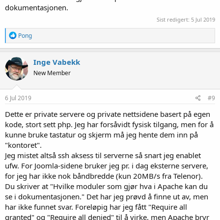
dokumentasjonen.
Sist redigert:
5 Jul 2019
R
Pong
e
a
k
Inge Vabekk
s
New Member
j
o
n
e
6 Jul 2019
#9
r
:
Dette er private servere og private nettsidene basert på egen
kode, stort sett php. Jeg har forsåvidt fysisk tilgang, men for å
kunne bruke tastatur og skjerm må jeg hente dem inn på
"kontoret".
Jeg mistet altså ssh aksess til serverne så snart jeg enablet
ufw. For Joomla-sidene bruker jeg pr. i dag eksterne servere,
for jeg har ikke nok båndbredde (kun 20MB/s fra Telenor).
Du skriver at "Hvilke moduler som gjør hva i Apache kan du
se i dokumentasjonen." Det har jeg prøvd å finne ut av, men
har ikke funnet svar. Foreløpig har jeg fått "Require all
granted" og "Require all denied" til å virke, men Apache bryr