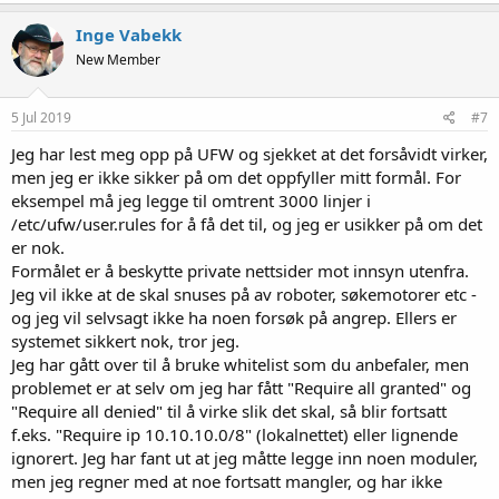
Inge Vabekk
New Member
5 Jul 2019
#7
Jeg har lest meg opp på UFW og sjekket at det forsåvidt virker,
men jeg er ikke sikker på om det oppfyller mitt formål. For
eksempel må jeg legge til omtrent 3000 linjer i
/etc/ufw/user.rules for å få det til, og jeg er usikker på om det
er nok.
Formålet er å beskytte private nettsider mot innsyn utenfra.
Jeg vil ikke at de skal snuses på av roboter, søkemotorer etc -
og jeg vil selvsagt ikke ha noen forsøk på angrep. Ellers er
systemet sikkert nok, tror jeg.
Jeg har gått over til å bruke whitelist som du anbefaler, men
problemet er at selv om jeg har fått "Require all granted" og
"Require all denied" til å virke slik det skal, så blir fortsatt
f.eks. "Require ip 10.10.10.0/8" (lokalnettet) eller lignende
ignorert. Jeg har fant ut at jeg måtte legge inn noen moduler,
men jeg regner med at noe fortsatt mangler, og har ikke