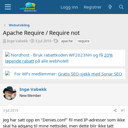
Logg inn
Registrer
Webutvikling
Apache Require / Require not
T
S
S
Inge Vabekk
3 Jul 2019
apache
require
r
t
t
å
a
i
Nordhost - Bruk rabattkoden WF2023NH og få
20%
d
r
k
løpende rabatt
på alle webhotell
s
t
k
t
d
o
a
a
r
For WFs medlemmer:
Gratis SEO-sjekk med Sonar SEO
r
t
d
t
o
e
Inge Vabekk
r
New Member
3 Jul 2019
#1
Jeg har satt opp en "Denies.conf" fil med IP-adresser som ikke
skal ha adgang til mine nettsider, men dette blir ikke tatt