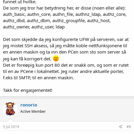
funnet ut hvilke.
De som jeg tror har betydning her, er disse (noen eller alle):
auth_basic, authn_core, authn_file, authnz_ldap, authz_core,
authz_dbd, authz_dbm, authz_groupfile, authz_host,
authz_owner, authz_user, ldap
Det som skjedde da jeg konfigurerte UFW på serveren, var at
jeg mistet SSH aksess, så jeg måtte koble nettfunksjonene til
en annen maskin og ta inn den PCen som sto som server så
jeg kan få korrigert det.
Det er foreøpig kun port 80 det er snakk om, og som er rutet
til en av PCene i lokalnettet. Jeg ruter andre aktuelle porter,
f.eks til SMTP, til en annen maskin.
Takk for engasjementet!
ronorio
Active Member
5 Jul 2019
#8