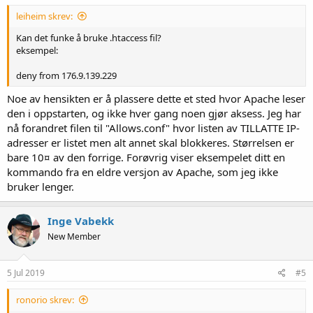
leiheim skrev:
Kan det funke å bruke .htaccess fil?
eksempel:
deny from 176.9.139.229
Noe av hensikten er å plassere dette et sted hvor Apache leser
den i oppstarten, og ikke hver gang noen gjør aksess. Jeg har
nå forandret filen til "Allows.conf" hvor listen av TILLATTE IP-
adresser er listet men alt annet skal blokkeres. Størrelsen er
bare 10¤ av den forrige. Forøvrig viser eksempelet ditt en
kommando fra en eldre versjon av Apache, som jeg ikke
bruker lenger.
Inge Vabekk
New Member
5 Jul 2019
#5
ronorio skrev: