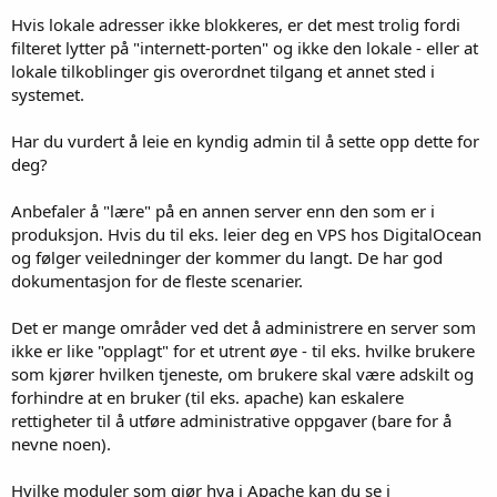
Hvis lokale adresser ikke blokkeres, er det mest trolig fordi
filteret lytter på "internett-porten" og ikke den lokale - eller at
lokale tilkoblinger gis overordnet tilgang et annet sted i
systemet.
Har du vurdert å leie en kyndig admin til å sette opp dette for
deg?
Anbefaler å "lære" på en annen server enn den som er i
produksjon. Hvis du til eks. leier deg en VPS hos DigitalOcean
og følger veiledninger der kommer du langt. De har god
dokumentasjon for de fleste scenarier.
Det er mange områder ved det å administrere en server som
ikke er like "opplagt" for et utrent øye - til eks. hvilke brukere
som kjører hvilken tjeneste, om brukere skal være adskilt og
forhindre at en bruker (til eks. apache) kan eskalere
rettigheter til å utføre administrative oppgaver (bare for å
nevne noen).
Hvilke moduler som gjør hva i Apache kan du se i