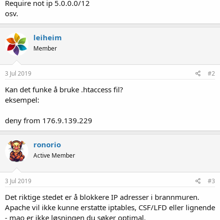
Require not ip 5.0.0.0/12
osv.
leiheim
Member
3 Jul 2019
#2
Kan det funke å bruke .htaccess fil?
eksempel:
deny from 176.9.139.229
ronorio
Active Member
3 Jul 2019
#3
Det riktige stedet er å blokkere IP adresser i brannmuren.
Apache vil ikke kunne erstatte iptables, CSF/LFD eller lignende
- mao er ikke løsningen du søker optimal.