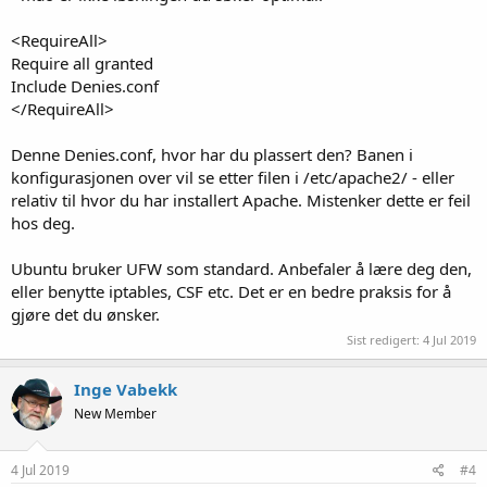
<RequireAll>
Require all granted
Include Denies.conf
</RequireAll>
Denne Denies.conf, hvor har du plassert den? Banen i
konfigurasjonen over vil se etter filen i /etc/apache2/ - eller
relativ til hvor du har installert Apache. Mistenker dette er feil
hos deg.
Ubuntu bruker UFW som standard. Anbefaler å lære deg den,
eller benytte iptables, CSF etc. Det er en bedre praksis for å
gjøre det du ønsker.
Sist redigert:
4 Jul 2019
Inge Vabekk
New Member
4 Jul 2019
#4