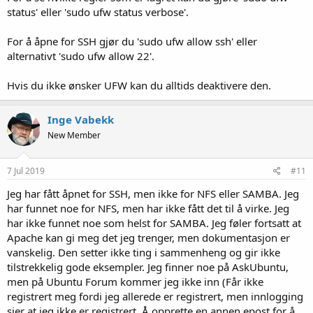
status' eller 'sudo ufw status verbose'.
For å åpne for SSH gjør du 'sudo ufw allow ssh' eller
alternativt 'sudo ufw allow 22'.
Hvis du ikke ønsker UFW kan du alltids deaktivere den.
Inge Vabekk
New Member
7 Jul 2019
#11
Jeg har fått åpnet for SSH, men ikke for NFS eller SAMBA. Jeg
har funnet noe for NFS, men har ikke fått det til å virke. Jeg
har ikke funnet noe som helst for SAMBA. Jeg føler fortsatt at
Apache kan gi meg det jeg trenger, men dokumentasjon er
vanskelig. Den setter ikke ting i sammenheng og gir ikke
tilstrekkelig gode eksempler. Jeg finner noe på AskUbuntu,
men på Ubuntu Forum kommer jeg ikke inn (Får ikke
registrert meg fordi jeg allerede er registrert, men innlogging
sier at jeg ikke er registrert. Å opprette en annen epost for å