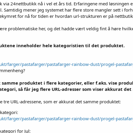
k via 24nettbutikk nå i vel et års tid. Erfaringene med løsningen er
al. Samtidig mener jeg systemet har flere store mangler sett i fo
ekymret for nå for tiden er hvordan url-strukturen er på nettbuti
være problematiske her, og det hadde vært veldig fint å høre hvilk
uktene inneholder hele kategoristien til det produktet.
dukt/farger/pastafarger/pastafarger-rainbow-dust/progel-pastafa
-sammenheng?
t samme produktet i flere kategorier, eller f.eks. vise pro
e kategori, så får jeg flere URL-adresser som viser akkurat
se tre URL-adressene, som er akkurat det samme produktet:
 kategori:
dukt/farger/pastafarger/pastafarger-rainbow-dust/progel-pastafa
ategori for Jul: