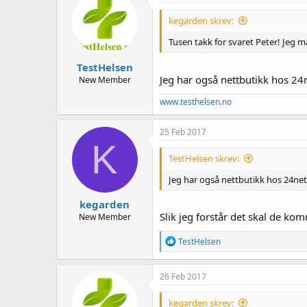
kegarden skrev:
Tusen takk for svaret Peter! Jeg må
TestHelsen
Jeg har også nettbutikk hos 24
New Member
www.testhelsen.no
25 Feb 2017
K
TestHelsen skrev:
Jeg har også nettbutikk hos 24net
kegarden
Slik jeg forstår det skal de ko
New Member
R
TestHelsen
e
a
k
26 Feb 2017
s
j
kegarden skrev:
o