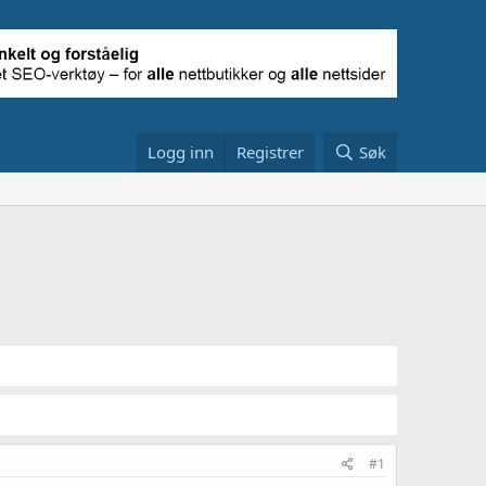
Logg inn
Registrer
Søk
#1