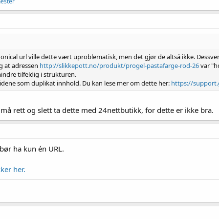
nester
cal url ville dette vært uproblematisk, men det gjør de altså ikke. Dessverr
eg at adressen
http://slikkepott.no/produkt/progel-pastafarge-rod-26
var "h
indre tilfeldig i strukturen.
 sidene som duplikat innhold. Du kan lese mer om dette her:
https://suppor
 må rett og slett ta dette med 24nettbutikk, for dette er ikke bra.
t bør ha kun én URL.
ker her.