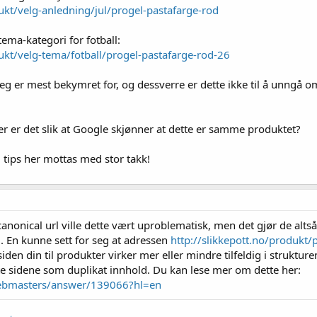
dukt/velg-anledning/jul/progel-pastafarge-rod
tema-kategori for fotball:
dukt/velg-tema/fotball/progel-pastafarge-rod-26
jeg er mest bekymret for, og dessverre er dette ikke til å unngå om
ler er det slik at Google skjønner at dette er samme produktet?
g tips her mottas med stor takk!
nonical url ville dette vært uproblematisk, men det gjør de alts
ig. En kunne sett for seg at adressen
http://slikkepott.no/produkt/
siden din til produkter virker mer eller mindre tilfeldig i strukture
tte sidene som duplikat innhold. Du kan lese mer om dette her:
webmasters/answer/139066?hl=en