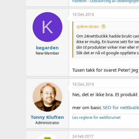
Panteon - Outsourcing av utviklingstje
16 Des 2016
K
spikre skrev:
Om 24nettbutikk hadde brukt canoni
ikke er mulig. En kunne sett for s
kegarden
din til produkter virker mer eller m
Slik det er nå vil google oppfatte
New Member
Tusen takk for svaret Peter! Jeg
16 Des 2016
Nei, det er ikke bra. Et produk
mer om basic
SEO for nettbutik
Tonny Kluften
Les reglene for webforumet
Administrator
24 Feb 2017