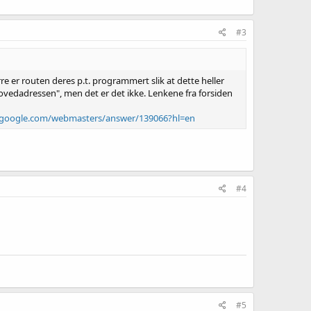
#3
e er routen deres p.t. programmert slik at dette heller
ovedadressen", men det er det ikke. Lenkene fra forsiden
t.google.com/webmasters/answer/139066?hl=en
#4
#5