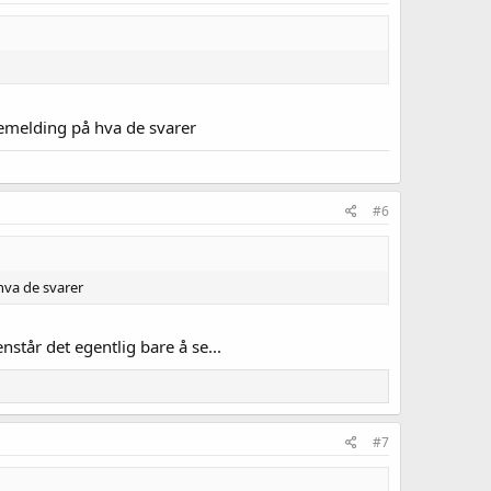
kemelding på hva de svarer
#6
hva de svarer
står det egentlig bare å se...
#7