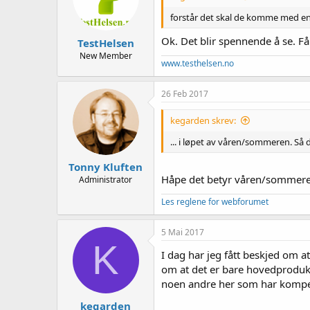
n
forstår det skal de komme med en 
e
r
Ok. Det blir spennende å se. Få
TestHelsen
:
New Member
www.testhelsen.no
26 Feb 2017
kegarden skrev:
... i løpet av våren/sommeren. Så d
Tonny Kluften
Håpe det betyr våren/sommeren
Administrator
Les reglene for webforumet
5 Mai 2017
K
I dag har jeg fått beskjed om a
om at det er bare hovedprodukte
noen andre her som har kompet
kegarden