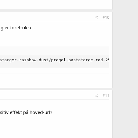
#10
g er foretrukket.
afarger-rainbow-dust/progel-pastafarge-rod-25g" />
#11
sitiv effekt på hoved-url?