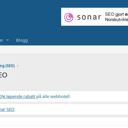
er
Blogg
ng (SEO)
SEO
0% løpende rabatt
på alle webhotell
nar SEO