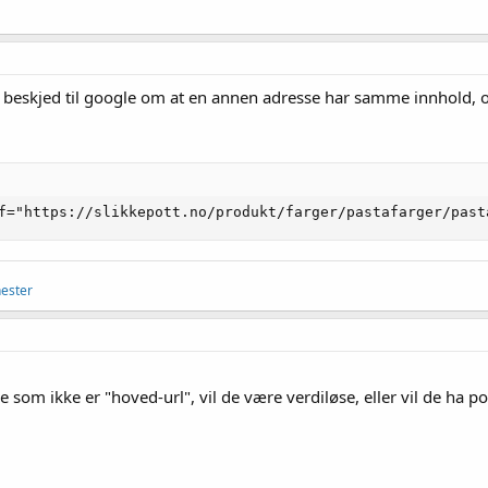
en beskjed til google om at en annen adresse har samme innhold, o
f="https://slikkepott.no/produkt/farger/pastafarger/past
nester
ne som ikke er "hoved-url", vil de være verdiløse, eller vil de ha po