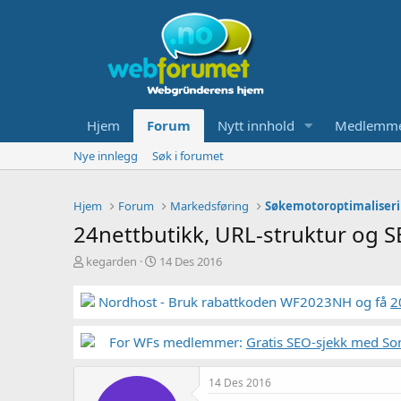
Hjem
Forum
Nytt innhold
Medlemm
Nye innlegg
Søk i forumet
Hjem
Forum
Markedsføring
Søkemotoroptimaliseri
24nettbutikk, URL-struktur og 
T
S
kegarden
14 Des 2016
r
t
å
a
Nordhost - Bruk rabattkoden WF2023NH og få
2
d
r
s
t
t
For WFs medlemmer:
d
Gratis SEO-sjekk med So
a
a
r
t
14 Des 2016
t
o