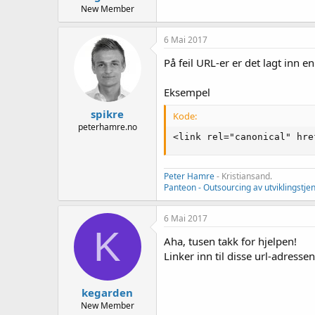
New Member
6 Mai 2017
På feil URL-er er det lagt inn 
Eksempel
spikre
Kode:
peterhamre.no
<link rel="canonical" hre
Peter Hamre
- Kristiansand.
Panteon - Outsourcing av utviklingstje
6 Mai 2017
K
Aha, tusen takk for hjelpen!
Linker inn til disse url-adresse
kegarden
New Member