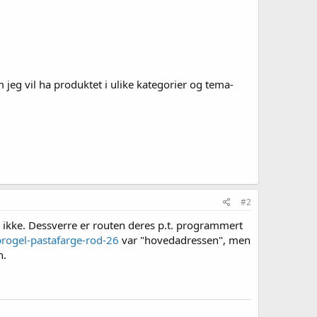
 jeg vil ha produktet i ulike kategorier og tema-
#2
å ikke. Dessverre er routen deres p.t. programmert
progel-pastafarge-rod-26
var "hovedadressen", men
n.