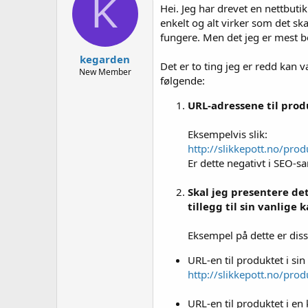
K
e
Hei. Jeg har drevet en nettbutik
r
enkelt og alt virker som det sk
fungere. Men det jeg er mest b
kegarden
Det er to ting jeg er redd kan 
New Member
følgende:
URL-adressene til prod
Eksempelvis slik:
http://slikkepott.no/pro
Er dette negativt i SEO
Skal jeg presentere de
tillegg til sin vanlig
Eksempel på dette er dis
URL-en til produktet i sin
http://slikkepott.no/pro
URL-en til produktet i en k