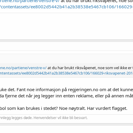
artiene.no/partiene/venstre-v/
at du har brukt riksvåpenet, noe som 
/contentassets/ee8002d5442b41a2b38538e5467cb106/166029-r
iene.no/partiene/venstre-v/
at du har brukt riksvåpenet, noe som vel ikke er t
ntentassets/ee8002d5442b41a2b38538e5467cb106/166029-riksvapenet-201
le bruke det. Fant noe informasjon på regjeringen.no om at det ku
fjerne det når jeg legger inn enten reklame, eller på annen måte
mbol som kan brukes i stedet? Noe nøytralt. Har vurdert flagget.
nnlegg legges døde. Henvendelser vil ikke bli besvart.