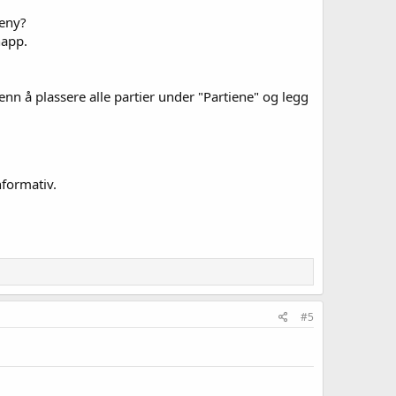
meny?
napp.
nn å plassere alle partier under "Partiene" og legg
nformativ.
#5