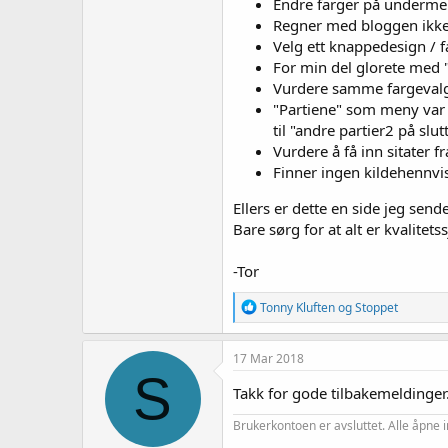
Endre farger på undermeny
Regner med bloggen ikke 
Velg ett knappedesign / f
For min del glorete med 
Vurdere samme fargevalg
"Partiene" som meny var l
til "andre partier2 på sl
Vurdere å få inn sitater f
Finner ingen kildehennvisn
Ellers er dette en side jeg sen
Bare sørg for at alt er kvalitets
-Tor
R
Tonny Kluften
og
Stoppet
e
a
k
17 Mar 2018
s
S
j
Takk for gode tilbakemeldinger
o
n
Brukerkontoen er avsluttet. Alle åpne i
e