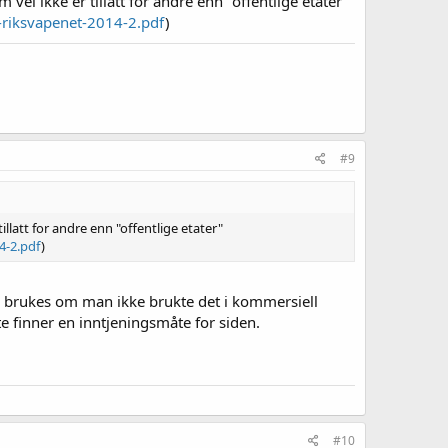
vel ikke er tillatt for andre enn "offentlige etater"
iksvapenet-2014-2.pdf
)
#9
illatt for andre enn "offentlige etater"
4-2.pdf
)
nne brukes om man ikke brukte det i kommersiell
 finner en inntjeningsmåte for siden.
#10