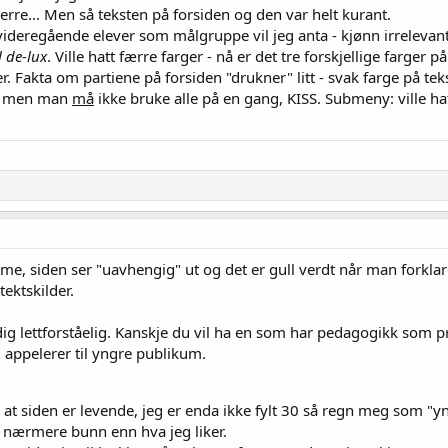
erre... Men så teksten på forsiden og den var helt kurant.
deregående elever som målgruppe vil jeg anta - kjønn irrelevant
l de-lux
. Ville hatt færre farger - nå er det tre forskjellige farg
er. Fakta om partiene på forsiden "drukner" litt - svak farge på teks
r, men man
må
ikke bruke alle på en gang, KISS. Submeny: ville hatt 
lame, siden ser "uavhengig" ut og det er gull verdt når man forklare
tektskilder.
dig lettforståelig. Kanskje du vil ha en som har pedagogikk som pro
n, appelerer til yngre publikum.
 at siden er levende, jeg er enda ikke fylt 30 så regn meg som "
er nærmere bunn enn hva jeg liker.