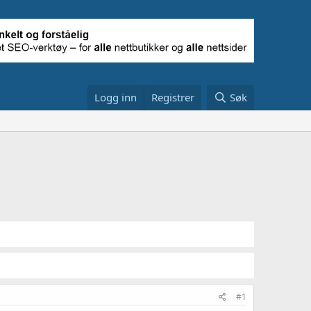
Logg inn
Registrer
Søk
#1