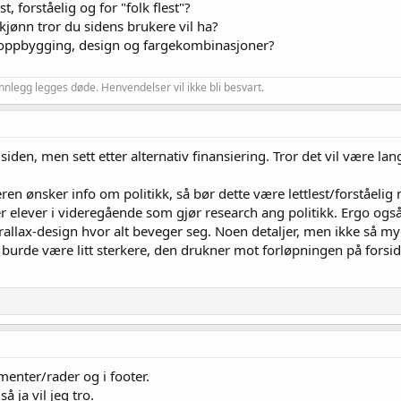
, forståelig og for "folk flest"?
jønn tror du sidens brukere vil ha?
oppbygging, design og fargekombinasjoner?
nnlegg legges døde. Henvendelser vil ikke bli besvart.
å siden, men sett etter alternativ finansiering. Tror det vil være l
en ønsker info om politikk, så bør dette være lettlest/forståelig 
er elever i videregående som gjør research ang politikk. Ergo ogs
parallax-design hvor alt beveger seg. Noen detaljer, men ikke så 
 burde være litt sterkere, den drukner mot forløpningen på forsid
menter/rader og i footer.
 ja vil jeg tro.