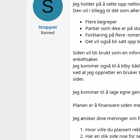
S
e
Jeg holder på å sette opp nett
r
Den vil i tillegg til det som all
Flere begreper
Stoppet
Partier som ikke er på sto
Banned
Forklaring på flere -ismer
Det vil også bli satt opp
Siden vil bli brukt som en infor
enkeltsaker.
Jeg kommer også til å tilby bå
ved at jeg oppretter en bruker 
sider.
Jeg kommer til å lage egne gene
Planen er å finansiere siden me
Jeg ønsker dine meninger om f
Hvor ville du plassert re
Har en slik side noe for s