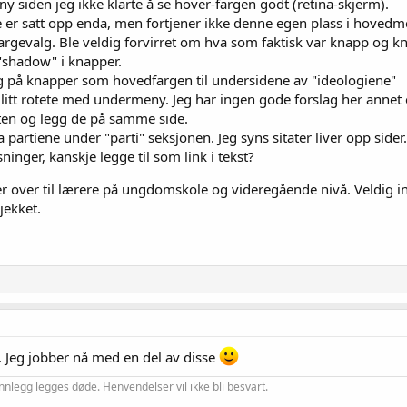
 siden jeg ikke klarte å se hover-fargen godt (retina-skjerm).
er satt opp enda, men fortjener ikke denne egen plass i hoved
argevalg. Ble veldig forvirret om hva som faktisk var knapp og k
"shadow" i knapper.
 på knapper som hovedfargen til undersidene av "ideologiene"
itt rotete med undermeny. Jeg har ingen gode forslag her annet e
utten og legg de på samme side.
ra partiene under "parti" seksjonen. Jeg syns sitater liver opp sider.
inger, kanskje legge til som link i tekst?
der over til lærere på ungdomskole og videregående nivå. Veldig i
sjekket.
. Jeg jobber nå med en del av disse
nnlegg legges døde. Henvendelser vil ikke bli besvart.