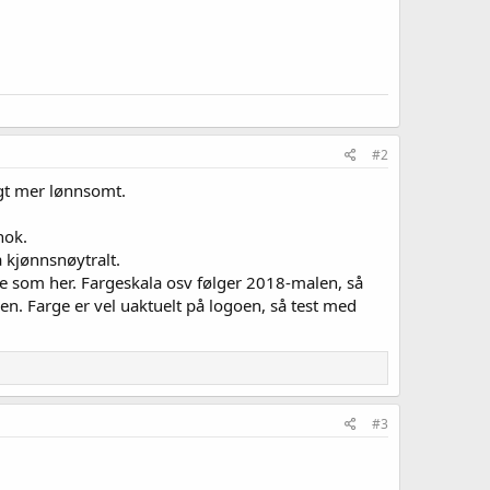
#2
angt mer lønnsomt.
nok.
å kjønnsnøytralt.
mye som her. Fargeskala osv følger 2018-malen, så
en. Farge er vel uaktuelt på logoen, så test med
#3