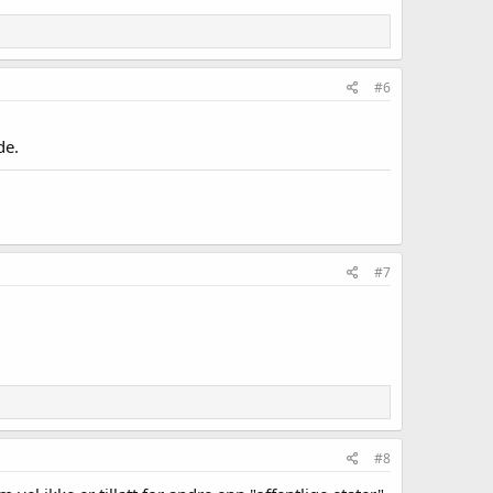
#6
de.
#7
#8