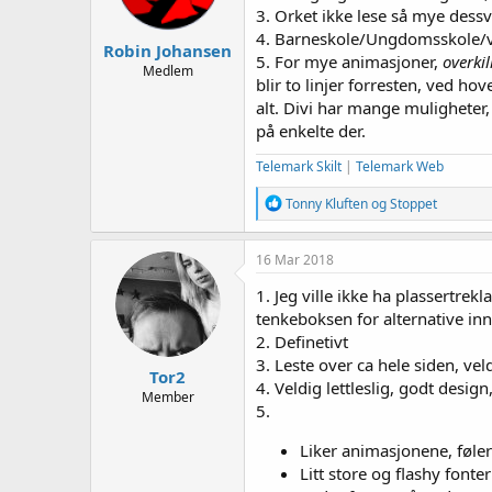
3. Orket ikke lese så mye dessv
e
r
4. Barneskole/Ungdomsskole/vi
Robin Johansen
:
5. For mye animasjoner,
overkil
Medlem
blir to linjer forresten, ved hov
alt. Divi har mange mulighete
på enkelte der.
Telemark Skilt
|
Telemark Web
R
Tonny Kluften
og
Stoppet
e
a
k
16 Mar 2018
s
j
1. Jeg ville ikke ha plassertrek
o
tenkeboksen for alternative inn
n
2. Definetivt
e
r
3. Leste over ca hele siden, vel
Tor2
:
4. Veldig lettleslig, godt desig
Member
5.
Liker animasjonene, føler
Litt store og flashy font