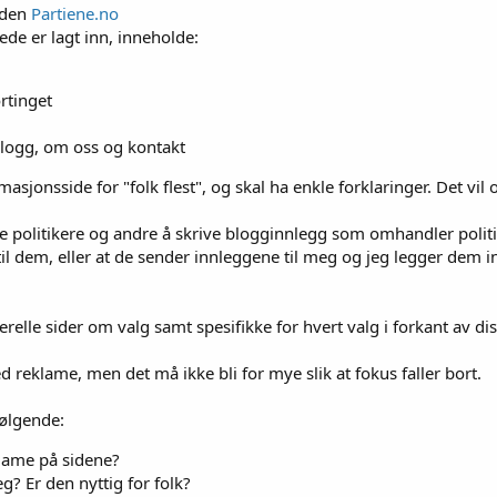
siden
Partiene.no
erede er lagt inn, inneholde:
rtinget
 blogg, om oss og kontakt
masjonsside for "folk flest", og skal ha enkle forklaringer. Det vil
de politikere og andre å skrive blogginnlegg som omhandler polit
til dem, eller at de sender innleggene til meg og jeg legger dem i
relle sider om valg samt spesifikke for hvert valg i forkant av dis
d reklame, men det må ikke bli for mye slik at fokus faller bort.
ølgende:
klame på sidene?
eg? Er den nyttig for folk?