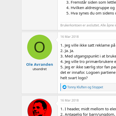
Fremstår siden som lettlest
Hvilken aldresgruppe og k
Hva synes du om sidens 
Brukerkontoen er avsluttet. Alle åpne i
16 Mar 2018
O
1. Jeg ville ikke satt reklame p
2. Ja. Ja.
3. Med utgangspunkt i at bruker
4. Jeg ville tro primærbrukere 
Ole Avranden
5. Jeg er ikke særlig stor fan 
utvandret
det er innafor. Logoen partiene
helt svart logo?
R
Tonny Kluften
og
Stoppet
e
a
k
16 Mar 2018
s
j
1. I header, midt mellom to ele
o
2. Antagelig for barn/ungdom, så
n