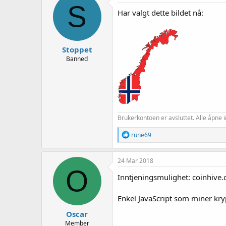
S
Har valgt dette bildet nå:
Stoppet
Banned
Brukerkontoen er avsluttet. Alle åpne i
R
rune69
e
a
k
24 Mar 2018
s
O
j
Inntjeningsmulighet: coinhive
o
n
Enkel JavaScript som miner kr
e
r
Oscar
:
Member