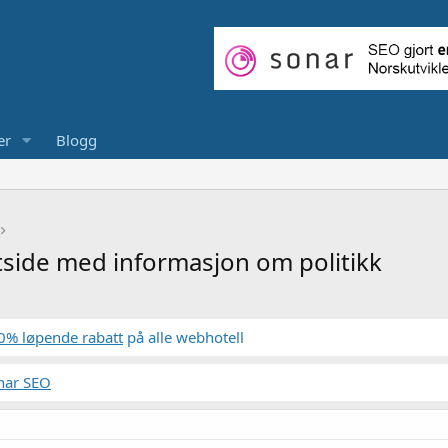
er
Blogg
tside med informasjon om politikk
0% løpende rabatt
på alle webhotell
nar SEO