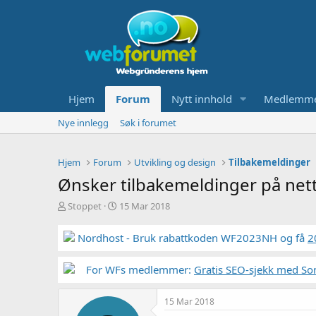
Hjem
Forum
Nytt innhold
Medlemm
Nye innlegg
Søk i forumet
Hjem
Forum
Utvikling og design
Tilbakemeldinger
Ønsker tilbakemeldinger på net
T
S
Stoppet
15 Mar 2018
r
t
å
a
Nordhost - Bruk rabattkoden WF2023NH og få
2
d
r
s
t
t
For WFs medlemmer:
d
Gratis SEO-sjekk med So
a
a
r
t
15 Mar 2018
t
o