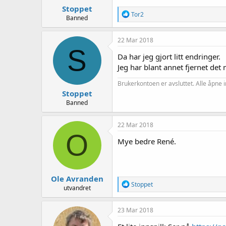
r
Stoppet
:
R
Tor2
Banned
e
a
k
22 Mar 2018
s
S
j
Da har jeg gjort litt endringer.
o
Jeg har blant annet fjernet det
n
e
Brukerkontoen er avsluttet. Alle åpne i
r
Stoppet
:
Banned
22 Mar 2018
O
Mye bedre René.
Ole Avranden
R
Stoppet
utvandret
e
a
k
23 Mar 2018
s
j