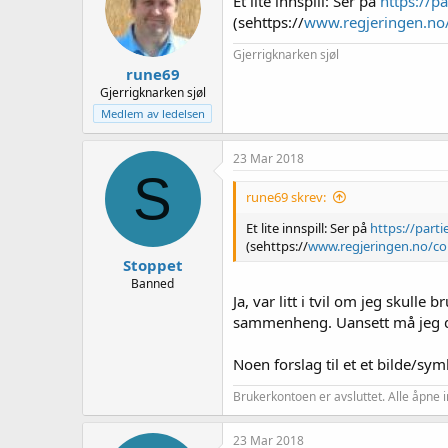
Et lite innspill: Ser på
https://p
o
(sehttps://
www.regjeringen.no
n
e
Gjerrigknarken sjøl
r
rune69
:
Gjerrigknarken sjøl
Medlem av ledelsen
23 Mar 2018
S
rune69 skrev:
Et lite innspill: Ser på
https://part
(sehttps://
www.regjeringen.no/co
Stoppet
Banned
Ja, var litt i tvil om jeg skul
sammenheng. Uansett må jeg da 
Noen forslag til et et bilde/sy
Brukerkontoen er avsluttet. Alle åpne i
23 Mar 2018