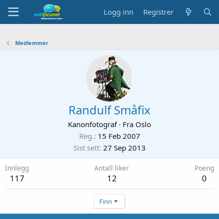
Logg inn
Registrer
Medlemmer
Randulf Småfix
Kanonfotograf
·
Fra
Oslo
Reg.
15 Feb 2007
Sist sett
27 Sep 2013
Innlegg
Antall liker
Poeng
117
12
0
Finn