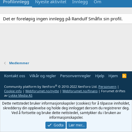
Profilinnlegg
Nyeste aktivitet
Innlegg
Om
Det er foreløpig ingen innlegg på Randulf Småfix sin profil.
Medlemmer
Kontakt oss
Vilkår og regler
Personvernregler
Hjelp
Hjem
R
S
S
®
Community platform by XenForo
© 2010-2022 XenForo Ltd.
Personvern
|
Cookie info
|
Webforumet.no/nytte
|
Webforumet.no/finans
| Forumet driftes
av
Lykke Media AS
Dette nettstedet bruker informasjonskapsler (cookies) for å tilpasse innholdet,
skreddersy din opplevelse og holde deg innlogget dersom du registrerer deg.
Ved å fortsette og bruke dette nettstedet, samtykker du i bruken av
informasjonskapsler.
Godta
Lær mer…