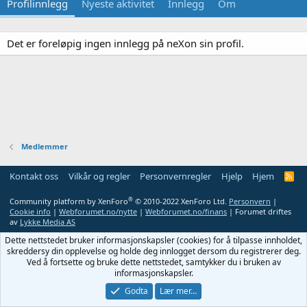
Profilinnlegg
Nyeste aktivitet
Innlegg
Om
Det er foreløpig ingen innlegg på neXon sin profil.
Medlemmer
Kontakt oss
Vilkår og regler
Personvernregler
Hjelp
Hjem
R
S
S
®
Community platform by XenForo
© 2010-2022 XenForo Ltd.
Personvern
|
Cookie info
|
Webforumet.no/nytte
|
Webforumet.no/finans
| Forumet driftes
av
Lykke Media AS
Dette nettstedet bruker informasjonskapsler (cookies) for å tilpasse innholdet,
skreddersy din opplevelse og holde deg innlogget dersom du registrerer deg.
Ved å fortsette og bruke dette nettstedet, samtykker du i bruken av
informasjonskapsler.
Godta
Lær mer…