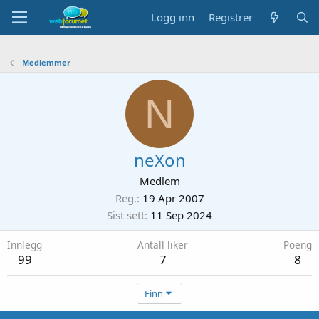
Logg inn
Registrer
Medlemmer
N
neXon
Medlem
Reg.
19 Apr 2007
Sist sett
11 Sep 2024
Innlegg
Antall liker
Poeng
99
7
8
Finn