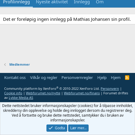
Profilinnlegg
Nyeste aktivitet
Innlegg
Om
Det er foreløpig ingen innlegg på Mathias Johansen sin profil.
Medlemmer
Kontakt oss
Vilkår og regler
Personvernregler
Hjelp
Hjem
R
S
S
®
Community platform by XenForo
© 2010-2022 XenForo Ltd.
Personvern
|
Cookie info
|
Webforumet.no/nytte
|
Webforumet.no/finans
| Forumet driftes
av
Lykke Media AS
Dette nettstedet bruker informasjonskapsler (cookies) for å tilpasse innholdet,
skreddersy din opplevelse og holde deg innlogget dersom du registrerer deg.
Ved å fortsette og bruke dette nettstedet, samtykker du i bruken av
informasjonskapsler.
Godta
Lær mer…