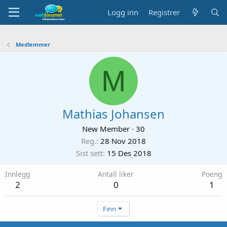
Logg inn
Registrer
Medlemmer
M
Mathias Johansen
New Member
·
30
Reg.
28 Nov 2018
Sist sett
15 Des 2018
Innlegg
Antall liker
Poeng
2
0
1
Finn