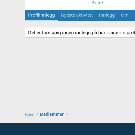
Finn
Profilinnlegg
Nyeste aktivitet
Innlegg
Om
Det er foreløpig ingen innlegg på hurricane sin profi
Hjem
Medlemmer