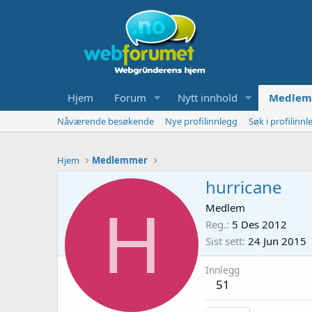
Hjem
Forum
Nytt innhold
Medlem
Nåværende besøkende
Nye profilinnlegg
Søk i profilinnl
Hjem
Medlemmer
hurricane
H
Medlem
Reg.
5 Des 2012
Sist sett
24 Jun 2015
Innlegg
51