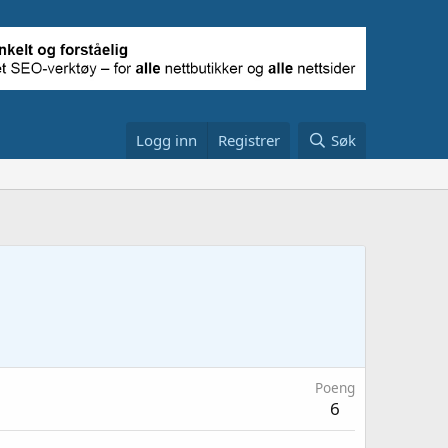
Logg inn
Registrer
Søk
Poeng
6