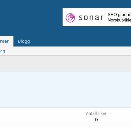
mer
Blogg
egg
Antall liker
0