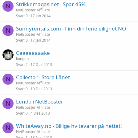
Strikkemagasinet - Spar 45%
N
NetBooster Affiliate
Svar
0
17 Jan 2014
Sunnyrentals.com - Finn din ferieleilighet NO
N
NetBooster Affiliate
Svar
0
17 Jan 2014
Caaaaaaaake
kongen
Svar
2
17 Des 2013
Collector - Store Lånet
N
NetBooster Affiliate
Svar
0
10 Des 2013
Lendo i NetBooster
N
NetBooster Affiliate
Svar
0
4 Des 2013
WhiteAway.no - Billige hvitevarer på nettet!
N
NetBooster Affiliate
Svar
1
18 Nov 2013