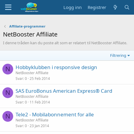
Logg inn
Registrer
Affiliate-programmer
NetBooster Affiliate
I denne tråden kan du poste alt som er relatert til NetBooster Affiliate.
Filtrering
Hobbyklubben i responsive design
N
NetBooster Affiliate
Svar
0
25 Feb 2014
SAS EuroBonus American Express® Card
N
NetBooster Affiliate
Svar
0
11 Feb 2014
Tele2 - Mobilabonnement for alle
N
NetBooster Affiliate
Svar
0
23 Jan 2014