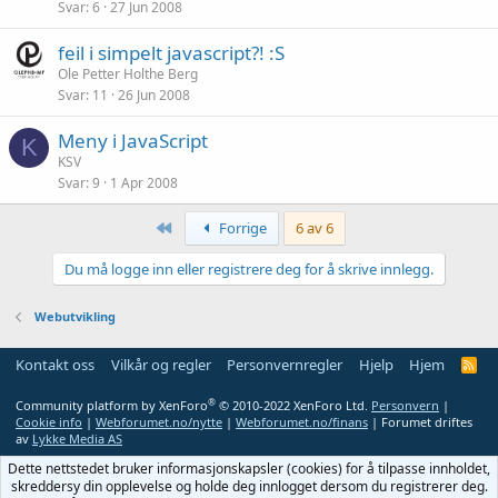
Svar
6
27 Jun 2008
feil i simpelt javascript?! :S
Ole Petter Holthe Berg
Svar
11
26 Jun 2008
Meny i JavaScript
K
KSV
Svar
9
1 Apr 2008
Først
Forrige
6 av 6
Du må logge inn eller registrere deg for å skrive innlegg.
Webutvikling
Kontakt oss
Vilkår og regler
Personvernregler
Hjelp
Hjem
R
S
S
®
Community platform by XenForo
© 2010-2022 XenForo Ltd.
Personvern
|
Cookie info
|
Webforumet.no/nytte
|
Webforumet.no/finans
| Forumet driftes
av
Lykke Media AS
Dette nettstedet bruker informasjonskapsler (cookies) for å tilpasse innholdet,
skreddersy din opplevelse og holde deg innlogget dersom du registrerer deg.