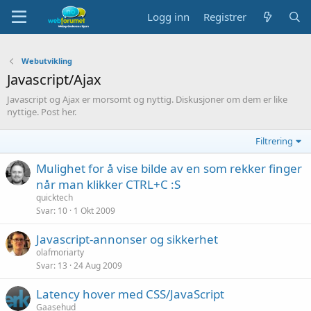
Logg inn
Registrer
Webutvikling
Javascript/Ajax
Javascript og Ajax er morsomt og nyttig. Diskusjoner om dem er like
nyttige. Post her.
Filtrering
Mulighet for å vise bilde av en som rekker finger
når man klikker CTRL+C :S
quicktech
Svar
10
1 Okt 2009
Javascript-annonser og sikkerhet
olafmoriarty
Svar
13
24 Aug 2009
Latency hover med CSS/JavaScript
Gaasehud