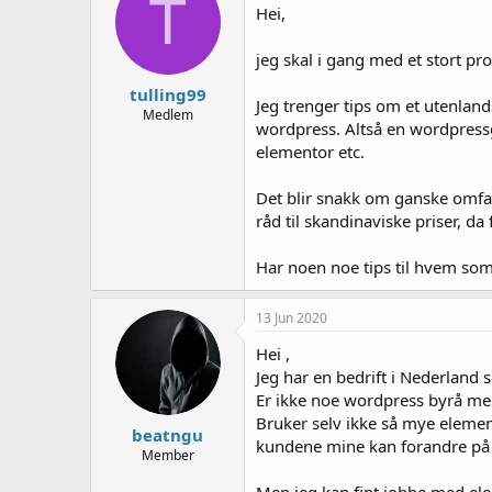
T
e
Hei,
r
jeg skal i gang med et stort pr
tulling99
Jeg trenger tips om et utenlan
Medlem
wordpress. Altså en wordpressgu
elementor etc.
Det blir snakk om ganske omfatt
råd til skandinaviske priser, d
Har noen noe tips til hvem so
13 Jun 2020
Hei ,
Jeg har en bedrift i Nederland 
Er ikke noe wordpress byrå men
Bruker selv ikke så mye elemen
beatngu
kundene mine kan forandre på t
Member