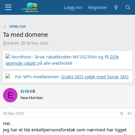
Logg inn
Registrer
HTML/CSS
Ta med domene
T
S
ErikVB
30 Nov 2025
r
t
å
a
Nordhost - Bruk rabattkoden WF2023NH og få
20%
d
r
løpende rabatt
på alle webhotell
s
t
t
d
a
a
For WFs medlemmer:
Gratis SEO-sjekk med Sonar SEO
r
t
t
o
ErikVB
e
E
r
New Member
30 Nov 2025
#1
Hei.
Jeg har et lite enkeltpersonsforetak som nærmest har ligget