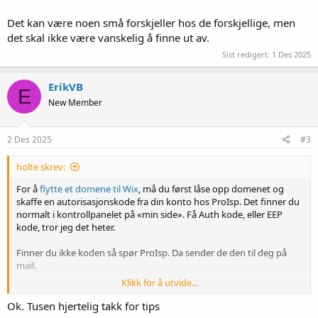
Det kan være noen små forskjeller hos de forskjellige, men
det skal ikke være vanskelig å finne ut av.
Sist redigert:
1 Des 2025
ErikVB
E
New Member
2 Des 2025
#3
holte skrev:
For å
flytte et domene til Wix
, må du først låse opp domenet og
skaffe en autorisasjonskode fra din konto hos ProIsp. Det finner du
normalt i kontrollpanelet på «min side». Få Auth kode, eller EEP
kode, tror jeg det heter.
Finner du ikke koden så spør ProIsp. Da sender de den til deg på
mail.
Klikk for å utvide...
Deretter starter du overføringsprosessen i Wix sitt domene-
dashboard ved å følge instruksjonene og legge inn koden. Det skal
Ok. Tusen hjertelig takk for tips
være mulig å trykke på ett eller annet for å si at det er ditt domene