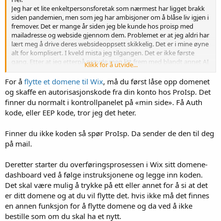
Jeg har et lite enkeltpersonsforetak som nærmest har ligget brakk
siden pandemien, men som jeg har ambisjoner om å blåse liv igjen i
fremover. Det er mange år siden jeg ble kunde hos proisp med
mailadresse og webside gjennom dem. Problemet er at jeg aldri har
lært meg å drive deres websideoppsett skikkelig. Det er i mine øyne
alt for komplisert. I kveld mista jeg tilgangen. Det er ikke første
gang. Etter at jeg etterpå prøvde meg litt frem med blandt annet AI
Klikk for å utvide...
hos Wix er jeg ikke i tvil om at jeg skal lage ny side gjennom dem.
Men ved opprettelse står det at mitt domene er opptatt. Det er
For å
flytte et domene til Wix
, må du først låse opp domenet
fordi det er opptatt av...meg hos proisp.
og skaffe en autorisasjonskode fra din konto hos ProIsp. Det
Mitt spørsmål er derfor hvordan jeg kan få overført det domene jeg
finner du normalt i kontrollpanelet på «min side». Få Auth
er eier av hos proisp til min nye webisde hos wix? Noen som har
kode, eller EEP kode, tror jeg det heter.
tips?
Finner du ikke koden så spør ProIsp. Da sender de den til deg
på mail.
Deretter starter du overføringsprosessen i Wix sitt domene-
dashboard ved å følge instruksjonene og legge inn koden.
Det skal være mulig å trykke på ett eller annet for å si at det
er ditt domene og at du vil flytte det. hvis ikke må det finnes
en annen funksjon for å flytte domene og da ved å ikke
bestille som om du skal ha et nytt.