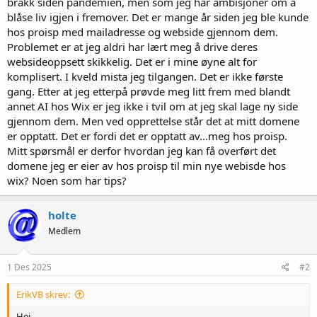
brakk siden pandemien, men som jeg har ambisjoner om å
blåse liv igjen i fremover. Det er mange år siden jeg ble kunde
hos proisp med mailadresse og webside gjennom dem.
Problemet er at jeg aldri har lært meg å drive deres
websideoppsett skikkelig. Det er i mine øyne alt for
komplisert. I kveld mista jeg tilgangen. Det er ikke første
gang. Etter at jeg etterpå prøvde meg litt frem med blandt
annet AI hos Wix er jeg ikke i tvil om at jeg skal lage ny side
gjennom dem. Men ved opprettelse står det at mitt domene
er opptatt. Det er fordi det er opptatt av...meg hos proisp.
Mitt spørsmål er derfor hvordan jeg kan få overført det
domene jeg er eier av hos proisp til min nye webisde hos
wix? Noen som har tips?
holte
Medlem
1 Des 2025
#2
ErikVB skrev:
Hei.