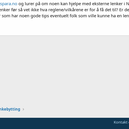
spara.no
og lurer på om noen kan hjelpe med eksterne lenker i 
nker før så vet ikke hva reglene/vilkårene er for å få det til? E
her som har noen gode tips eventuelt folk som ville kunne ha en len
nkebytting
Kontakt 