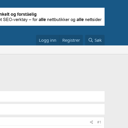
Logg inn
Registrer
Søk
#1