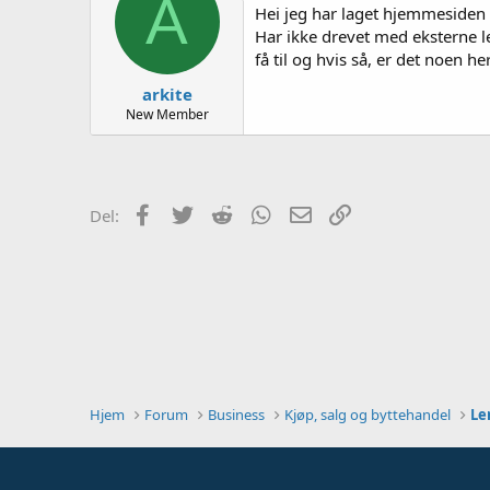
A
e
Hei jeg har laget hjemmesiden
r
Har ikke drevet med eksterne le
få til og hvis så, er det noen 
arkite
New Member
Facebook
Twitter
Reddit
WhatsApp
E-post
Link
Del:
Hjem
Forum
Business
Kjøp, salg og byttehandel
Le