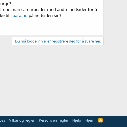
Norge?
r det noe man samarbeider med andre nettsider for å
ke til
spara.no
på nettsiden sin?
Du må logge inn eller registrere deg for å svare her.
oss
Vilkår og regler
Personvernregler
Hjelp
Hjem
R
S