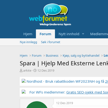
Hjem
Forum
Nytt innhold
Medlemm
Nye innlegg
Søk i forumet
Hjem
Forum
Business
Kjøp, salg og byttehandel
Le
Spara | Hjelp Med Eksterne Len
T
S
arkite
12 Des 2019
r
t
å
a
Nordhost - Bruk rabattkoden WF2023NH og få
2
d
r
s
t
t
For WFs medlemmer:
d
Gratis SEO-sjekk med So
a
a
r
t
12 Des 2019
t
o