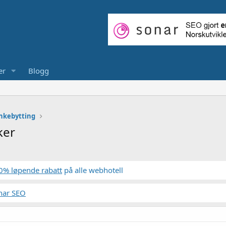
er
Blogg
nkebytting
ker
0% løpende rabatt
på alle webhotell
nar SEO