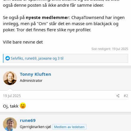
også denne posten så ikke andre får samme ideer.
Se også på
nyeste medlemme
r: ChayaTownsend har ingen
innlegg, men på "Om" står det en masse om blackjack og
poker. Tror det finnes flere slike nye profiler.
Ville bare nevne det
Sist redigert:
19 Jul 2025
R
Selvfiks
,
rune69
,
jaswane
og 3 til
e
a
k
Tonny Kluften
s
Administrator
j
o
n
e
19 Jul 2025
#2
r
:
Oj, takk
rune69
Gjerrigknarken sjøl
Medlem av ledelsen