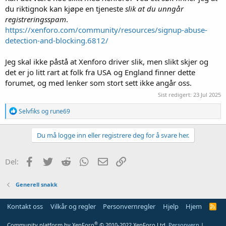
du riktignok kan kjøpe en tjeneste
slik at du
unngår
registreringsspam
.
https://xenforo.com/community/resources/signup-abuse-
detection-and-blocking.6812/
Jeg skal ikke påstå at Xenforo driver slik, men slikt skjer og
det er jo litt rart at folk fra USA og England finner dette
forumet, og med lenker som stort sett ikke angår oss.
Sist redigert:
23 Jul 2025
R
Selvfiks
og
rune69
e
a
k
Du må logge inn eller registrere deg for å svare her.
s
j
o
Facebook
Twitter
Reddit
WhatsApp
E-post
Link
Del:
n
e
r
Generell snakk
:
Kontakt oss
Vilkår og regler
Personvernregler
Hjelp
Hjem
R
S
S
®
Community platform by XenForo
© 2010-2022 XenForo Ltd.
Personvern
|