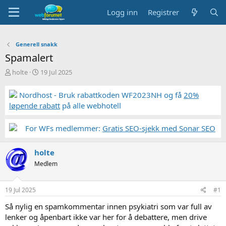
Logg inn
Registrer
Generell snakk
Spamalert
T
S
holte
19 Jul 2025
r
t
å
a
Nordhost - Bruk rabattkoden WF2023NH og få
20%
d
r
løpende rabatt
på alle webhotell
s
t
t
d
a
a
For WFs medlemmer:
Gratis SEO-sjekk med Sonar SEO
r
t
t
o
holte
e
r
Medlem
19 Jul 2025
#1
Så nylig en spamkommentar innen psykiatri som var full av
lenker og åpenbart ikke var her for å debattere, men drive