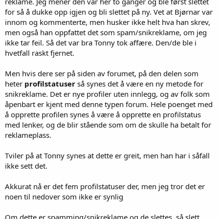
reklame. Jeg mener den var her to ganger og ble først slettet
for så å dukke opp igjen og bli slettet på ny. Vet at Bjørnar var
innom og kommenterte, men husker ikke helt hva han skrev,
men også han oppfattet det som spam/snikreklame, om jeg
ikke tar feil. Så det var bra Tonny tok affære. Den/de ble i
hvetfall raskt fjernet.
Men hvis dere ser på siden av forumet, på den delen som
heter
profilstatuser
så synes det å være en ny metode for
snikreklame. Det er nye profiler uten innlegg, og av folk som
åpenbart er kjent med denne typen forum. Hele poenget med
å opprette profilen synes å være å opprette en profilstatus
med lenker, og de blir stående som om de skulle ha betalt for
reklameplass.
Tviler på at Tonny synes at dette er greit, men han har i såfall
ikke sett det.
Akkurat nå er det fem profilstatuser der, men jeg tror det er
noen til nedover som ikke er synlig
Om dette er spamming/snikreklame og de slettes, så slett