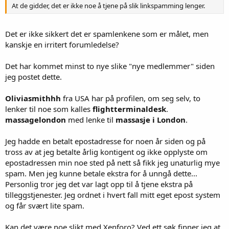
At de gidder, det er ikke noe å tjene på slik linkspamming lenger.
Det er ikke sikkert det er spamlenkene som er målet, men
kanskje en irritert forumledelse?
Det har kommet minst to nye slike "nye medlemmer" siden
jeg postet dette.
Oliviasmithhh
fra USA har på profilen, om seg selv, to
lenker til noe som kalles
flightterminaldesk
.
massagelondon
med lenke til
massasje i London
.
Jeg hadde en betalt epostadresse for noen år siden og på
tross av at jeg betalte årlig kontigent og ikke opplyste om
epostadressen min noe sted på nett så fikk jeg unaturlig mye
spam. Men jeg kunne betale ekstra for å unngå dette...
Personlig tror jeg det var lagt opp til å tjene ekstra på
tilleggstjenester. Jeg ordnet i hvert fall mitt eget epost system
og får svært lite spam.
Kan det være noe slikt med Xenforo? Ved ett søk finner jeg at