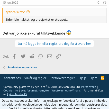
15 Jun 2026
#6
zyflora skrev:
Siden ble hakket, og prosjektet er stoppet..
Det var jo ikke akkurat tillitsvekkende
Du må logge inn eller registrere deg for å svare her.
Facebook
Twitter
Reddit
WhatsApp
E-post
Link
Del:
Produkter og verktøy
Kontakt oss
Vilkår og regler
Personvernregler
Hjelp
Hjem
R
S
S
®
Community platform by XenForo
© 2010-2022 XenForo Ltd.
Personvern
|
Cookie info
|
Webforumet.no/nytte
|
Webforumet.no/finans
| Forumet driftes
av
Lykke Media AS
Dette nettstedet bruker informasjonskapsler (cookies) for å tilpasse innholdet,
skreddersy din opplevelse og holde deg innlogget dersom du registrerer deg.
Ved å fortsette og bruke dette nettstedet, samtykker du i bruken av