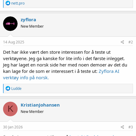
R
nett.pro
e
a
k
zyflora
s
New Member
j
o
n
e
14 Aug 2025
#2
r
:
Det har ikke vært den store interessen for å teste ut
verktøyene. Jeg ga kanske for lite info i det første inlegget.
Jeg har laget en norsk side her med noen demoer av det du
kan lage for de som er interessert i å teste ut:
Zyflora AI
verktøy info på norsk.
R
Ludde
e
a
k
KristianJohansen
K
s
New Member
j
o
n
e
30 Jan 2026
#3
r