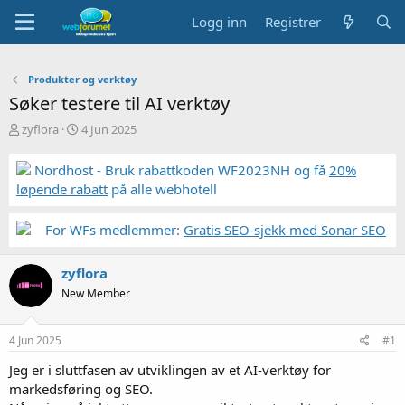
Logg inn
Registrer
Produkter og verktøy
Søker testere til AI verktøy
T
S
zyflora
4 Jun 2025
r
t
å
a
Nordhost - Bruk rabattkoden WF2023NH og få
20%
d
r
løpende rabatt
på alle webhotell
s
t
t
d
a
a
For WFs medlemmer:
Gratis SEO-sjekk med Sonar SEO
r
t
t
o
zyflora
e
r
New Member
4 Jun 2025
#1
Jeg er i sluttfasen av utviklingen av et AI-verktøy for
markedsføring og SEO.