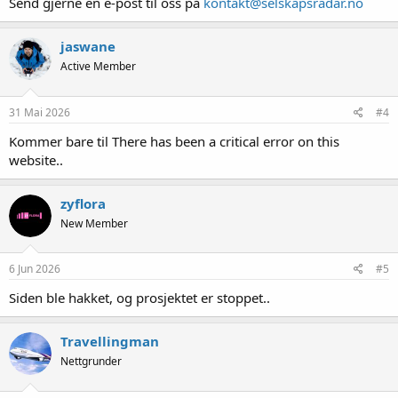
:
Send gjerne en e-post til oss på
kontakt@selskapsradar.no
jaswane
Active Member
31 Mai 2026
#4
Kommer bare til There has been a critical error on this
website..
zyflora
New Member
6 Jun 2026
#5
Siden ble hakket, og prosjektet er stoppet..
Travellingman
Nettgrunder