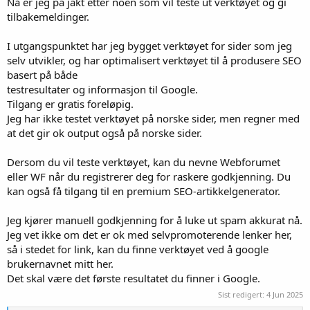
Nå er jeg på jakt etter noen som vil teste ut verktøyet og gi
tilbakemeldinger.
I utgangspunktet har jeg bygget verktøyet for sider som jeg
selv utvikler, og har optimalisert verktøyet til å produsere SEO
basert på både
testresultater og informasjon til Google.
Tilgang er gratis foreløpig.
Jeg har ikke testet verktøyet på norske sider, men regner med
at det gir ok output også på norske sider.
Dersom du vil teste verktøyet, kan du nevne Webforumet
eller WF når du registrerer deg for raskere godkjenning. Du
kan også få tilgang til en premium SEO-artikkelgenerator.
Jeg kjører manuell godkjenning for å luke ut spam akkurat nå.
Jeg vet ikke om det er ok med selvpromoterende lenker her,
så i stedet for link, kan du finne verktøyet ved å google
brukernavnet mitt her.
Det skal være det første resultatet du finner i Google.
Sist redigert:
4 Jun 2025