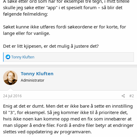
Å søke etter ord som har for eksempel tre tegn, i mitt tilfelle
skulle jeg søke etter "app" i et spesielt forum – så blir det
følgende feilmelding:
Søket kunne ikke utføres fordi søkeordene er for korte, for
lange eller for vanlige.
Det er litt kjipesen, er det mulig å justere det?
R
Tonny Kluften
e
a
k
Tonny Kluften
s
Administrator
j
o
n
e
24 Jul 2016
#2
r
:
Enig at det er dumt. Men det er ikke bare å sette en innstilling
til "3", for eksempel. Så jeg kommer ikke til å prioritere det,
hvis ikke noen kan komme opp med en fix som innebærer at
man slipper å endre filer. Fordi å endre filer betyr at endringer
slettes ved oppdatering av programvaren.