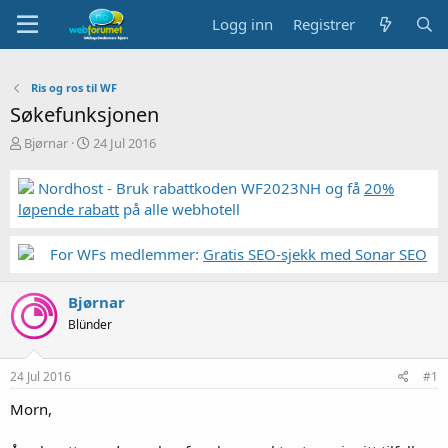
Logg inn
Registrer
Ris og ros til WF
Søkefunksjonen
T
S
Bjørnar
24 Jul 2016
r
t
å
a
Nordhost - Bruk rabattkoden WF2023NH og få
20%
d
r
løpende rabatt
på alle webhotell
s
t
t
d
a
a
For WFs medlemmer:
Gratis SEO-sjekk med Sonar SEO
r
t
t
o
Bjørnar
e
r
Blünder
24 Jul 2016
#1
Morn,