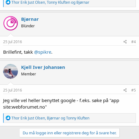
R
Thor Erik Just Olsen
,
Tonny Kluften
og
Bjørnar
e
a
k
Bjørnar
s
Blünder
j
o
n
e
25 Jul 2016
#4
r
:
Brillefint, takk
@spikre
.
Kjell Iver Johansen
Member
25 Jul 2016
#5
Jeg ville vel heller benyttet google - f.eks. søke på "app
site:webforumet.no"
R
Thor Erik Just Olsen
,
Bjørnar
og
Tonny Kluften
e
a
k
Du må logge inn eller registrere deg for å svare her.
s