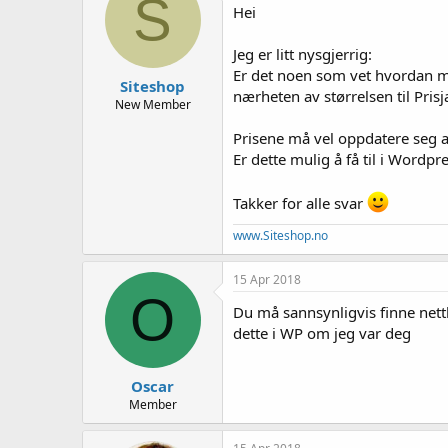
S
e
Hei
r
Jeg er litt nysgjerrig:
Er det noen som vet hvordan man
Siteshop
nærheten av størrelsen til Prisj
New Member
Prisene må vel oppdatere seg 
Er dette mulig å få til i Wordpr
Takker for alle svar
www.Siteshop.no
15 Apr 2018
O
Du må sannsynligvis finne nettb
dette i WP om jeg var deg
Oscar
Member