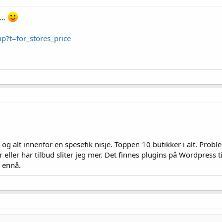
...
hp?t=for_stores_price
r og alt innenfor en spesefik nisje. Toppen 10 butikker i alt. Prob
 eller har tilbud sliter jeg mer. Det finnes plugins på Wordpress 
n ennå.