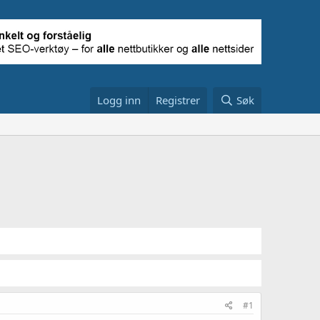
Logg inn
Registrer
Søk
#1