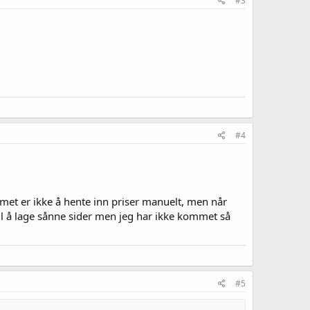
#3
#4
lemet er ikke å hente inn priser manuelt, men når
til å lage sånne sider men jeg har ikke kommet så
#5