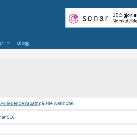
er
Blogg
0% løpende rabatt
på alle webhotell
nar SEO