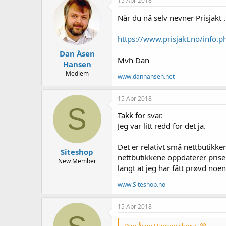
15 Apr 2018
Når du nå selv nevner Prisjakt .
https://www.prisjakt.no/info.p
Dan Åsen
Mvh Dan
Hansen
Medlem
www.danhansen.net
15 Apr 2018
S
Takk for svar.
Jeg var litt redd for det ja.
Det er relativt små nettbutikke
Siteshop
nettbutikkene oppdaterer priser
New Member
langt at jeg har fått prøvd noe
www.Siteshop.no
15 Apr 2018
Dan Åsen Hansen skrev: