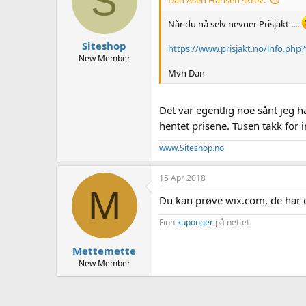
S
Når du nå selv nevner Prisjakt ....
Siteshop
https://www.prisjakt.no/info.php?
New Member
Mvh Dan
Det var egentlig noe sånt jeg h
hentet prisene. Tusen takk for 
www.Siteshop.no
15 Apr 2018
M
Du kan prøve wix.com, de har e
Finn
kuponger
på nettet
Mettemette
New Member