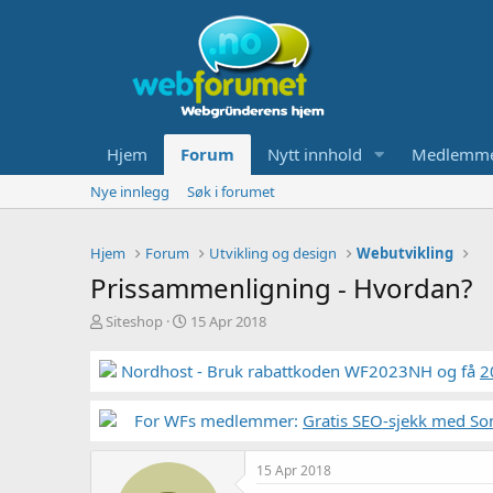
Hjem
Forum
Nytt innhold
Medlemm
Nye innlegg
Søk i forumet
Hjem
Forum
Utvikling og design
Webutvikling
Prissammenligning - Hvordan?
T
S
Siteshop
15 Apr 2018
r
t
å
a
Nordhost - Bruk rabattkoden WF2023NH og få
2
d
r
s
t
t
For WFs medlemmer:
d
Gratis SEO-sjekk med So
a
a
r
t
15 Apr 2018
t
o