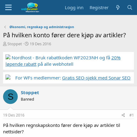
Logg inn
Registrer
Økonomi, regnskap og administrasjon
På hvilken konto fører dere kjøp av artikler?
T
S
Stoppet
19 Des 2016
r
t
å
a
Nordhost - Bruk rabattkoden WF2023NH og få
20%
d
r
løpende rabatt
på alle webhotell
s
t
t
d
a
a
For WFs medlemmer:
Gratis SEO-sjekk med Sonar SEO
r
t
t
o
Stoppet
e
S
r
Banned
19 Des 2016
#1
På hvilken regnskapskonto fører dere kjøp av artikler til
nettsider?