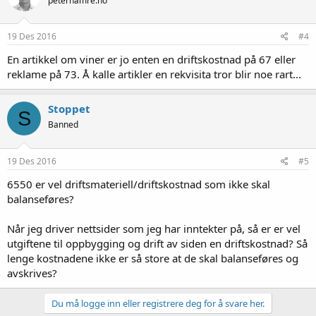
peterhamre.no
19 Des 2016
#4
En artikkel om viner er jo enten en driftskostnad på 67 eller
reklame på 73. Å kalle artikler en rekvisita tror blir noe rart...
Stoppet
S
Banned
19 Des 2016
#5
6550 er vel driftsmateriell/driftskostnad som ikke skal
balanseføres?
Når jeg driver nettsider som jeg har inntekter på, så er er vel
utgiftene til oppbygging og drift av siden en driftskostnad? Så
lenge kostnadene ikke er så store at de skal balanseføres og
avskrives?
Du må logge inn eller registrere deg for å svare her.