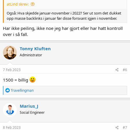
atLind skrev:
Også: Hva skjedde januar-november i 2022? Ser ut som det dukket
opp masse backlinks i januar før disse forsvant igjen i november.
Har ikke peiling, ikke noe jeg har gjort eller har hatt kontroll
over i så fall.
Tonny Kluften
Administrator
7 Feb 2023
#6
1500 = billig
R
Travellingman
e
a
k
Marius_J
s
Social Engineer
j
o
n
e
8 Feb 2023
#7