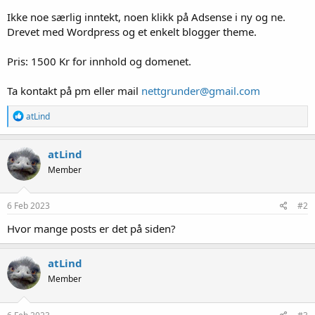
Ikke noe særlig inntekt, noen klikk på Adsense i ny og ne.
Drevet med Wordpress og et enkelt blogger theme.
Pris: 1500 Kr for innhold og domenet.
Ta kontakt på pm eller mail
nettgrunder@gmail.com
R
atLind
e
a
k
atLind
s
Member
j
o
n
e
6 Feb 2023
#2
r
:
Hvor mange posts er det på siden?
atLind
Member