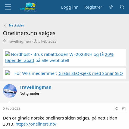
Logg inn
Registrer
Nettsider
Oneliners.no selges
T
S
Travellingman
5 Feb 2023
r
t
å
a
Nordhost - Bruk rabattkoden WF2023NH og få
20%
d
r
løpende rabatt
på alle webhotell
s
t
t
d
a
a
For WFs medlemmer:
Gratis SEO-sjekk med Sonar SEO
r
t
t
o
Travellingman
e
r
Nettgrunder
5 Feb 2023
#1
Den originale norske oneliners siden selges, på nett siden
2013.
https://oneliners.no/