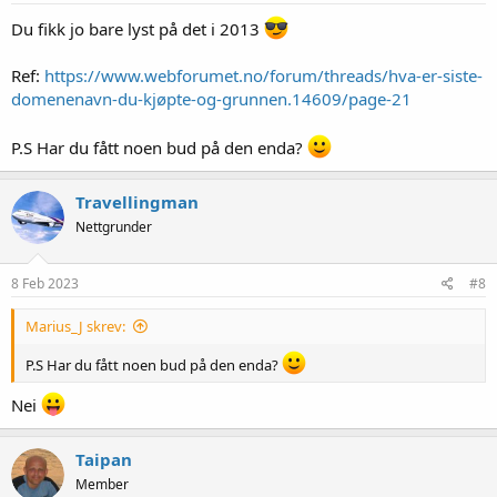
r
:
Du fikk jo bare lyst på det i 2013
Ref:
https://www.webforumet.no/forum/threads/hva-er-siste-
domenenavn-du-kjøpte-og-grunnen.14609/page-21
P.S Har du fått noen bud på den enda?
Travellingman
Nettgrunder
8 Feb 2023
#8
Marius_J skrev:
P.S Har du fått noen bud på den enda?
Nei
Taipan
Member