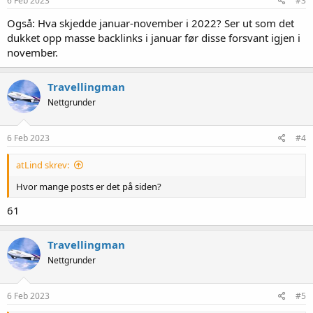
6 Feb 2023
#3
Også: Hva skjedde januar-november i 2022? Ser ut som det
dukket opp masse backlinks i januar før disse forsvant igjen i
november.
Travellingman
Nettgrunder
6 Feb 2023
#4
atLind skrev:
Hvor mange posts er det på siden?
61
Travellingman
Nettgrunder
6 Feb 2023
#5