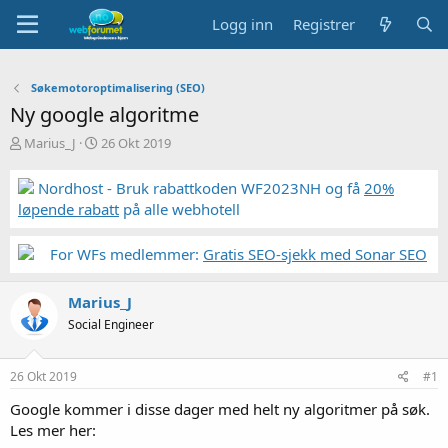
Logg inn
Registrer
Søkemotoroptimalisering (SEO)
Ny google algoritme
T
S
Marius_J
26 Okt 2019
r
t
å
a
Nordhost - Bruk rabattkoden WF2023NH og få
20%
d
r
løpende rabatt
på alle webhotell
s
t
t
d
a
a
For WFs medlemmer:
Gratis SEO-sjekk med Sonar SEO
r
t
t
o
Marius_J
e
r
Social Engineer
26 Okt 2019
#1
Google kommer i disse dager med helt ny algoritmer på søk.
Les mer her: