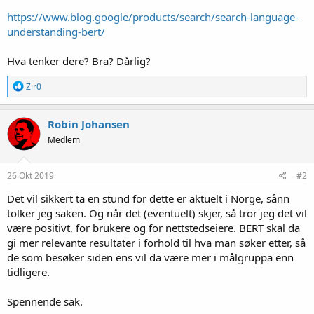
https://www.blog.google/products/search/search-language-
understanding-bert/
Hva tenker dere? Bra? Dårlig?
R
Zir0
e
a
k
Robin Johansen
s
Medlem
j
o
n
e
26 Okt 2019
#2
r
:
Det vil sikkert ta en stund for dette er aktuelt i Norge, sånn
tolker jeg saken. Og når det (eventuelt) skjer, så tror jeg det vil
være positivt, for brukere og for nettstedseiere. BERT skal da
gi mer relevante resultater i forhold til hva man søker etter, så
de som besøker siden ens vil da være mer i målgruppa enn
tidligere.
Spennende sak.