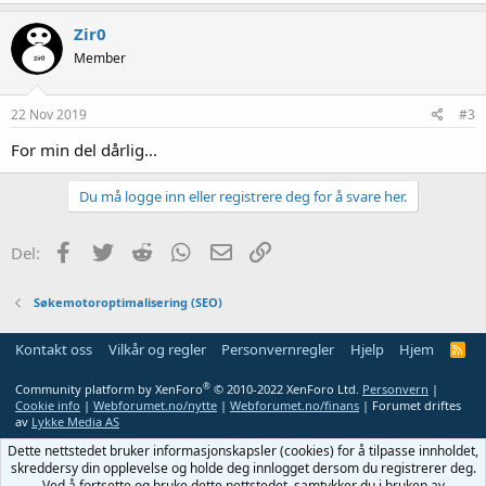
Zir0
Member
22 Nov 2019
#3
For min del dårlig...
Du må logge inn eller registrere deg for å svare her.
Facebook
Twitter
Reddit
WhatsApp
E-post
Link
Del:
Søkemotoroptimalisering (SEO)
Kontakt oss
Vilkår og regler
Personvernregler
Hjelp
Hjem
R
S
S
®
Community platform by XenForo
© 2010-2022 XenForo Ltd.
Personvern
|
Cookie info
|
Webforumet.no/nytte
|
Webforumet.no/finans
| Forumet driftes
av
Lykke Media AS
Dette nettstedet bruker informasjonskapsler (cookies) for å tilpasse innholdet,
skreddersy din opplevelse og holde deg innlogget dersom du registrerer deg.
Ved å fortsette og bruke dette nettstedet, samtykker du i bruken av