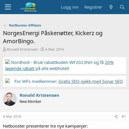
Logg inn
Registrer
NetBooster Affiliate
NorgesEnergi Påskenøtter, Kickerz og
AmorBingo.
T
S
Ronald Kristensen
4 Mar 2016
r
t
å
a
Nordhost - Bruk rabattkoden WF2023NH og få
20%
d
r
løpende rabatt
på alle webhotell
s
t
t
d
a
a
For WFs medlemmer:
Gratis SEO-sjekk med Sonar SEO
r
t
t
o
Ronald Kristensen
e
r
New Member
4 Mar 2016
#1
Netbooster presenterer tre nye kampanjer: