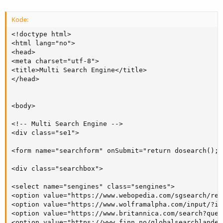
Kode:
<!doctype html>

<html lang="no">

<head>

<meta charset="utf-8">

<title>Multi Search Engine</title>

</head>

<body>

<!-- Multi Search Engine -->

<div class="se1">

<form name="searchform" onSubmit="return dosearch();">
<div class="searchbox">

<select name="sengines" class="sengines">

<option value="https://www.webopedia.com/sgsearch/res
<option value="https://www.wolframalpha.com/input/?i=
<option value="https://www.britannica.com/search?quer
<option value="https://www.finn.no/globalsearchlander