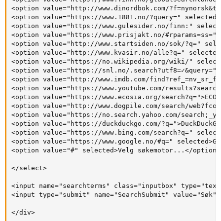
<option value="http://www.dinordbok.com/?f=nynorsk&t=
<option value="https://www.1881.no/?query=" selected>
<option value="https://www.gulesider.no/finn:" select
<option value="https://www.prisjakt.no/#rparams=ss=" 
<option value="http://www.startsiden.no/sok/?q=" sele
<option value="http://www.kvasir.no/alle?q=" selected
<option value="https://no.wikipedia.org/wiki/" select
<option value="https://snl.no/.search?utf8=✓&query=" 
<option value="http://www.imdb.com/find?ref_=nv_sr_fn
<option value="https://www.youtube.com/results?search
<option value="https://www.ecosia.org/search?q=">ECOS
<option value="http://www.dogpile.com/search/web?fcoi
<option value="https://no.search.yahoo.com/search;_yl
<option value="https://duckduckgo.com/?q=">DuckDuckGo
<option value="https://www.bing.com/search?q=" select
<option value="https://www.google.no/#q=" selected>Go
<option value="#" selected>Velg søkemotor...</option>

</select>

<input name="searchterms" class="inputbox" type="text
<input type="submit" name="SearchSubmit" value="Søk">

</div>
