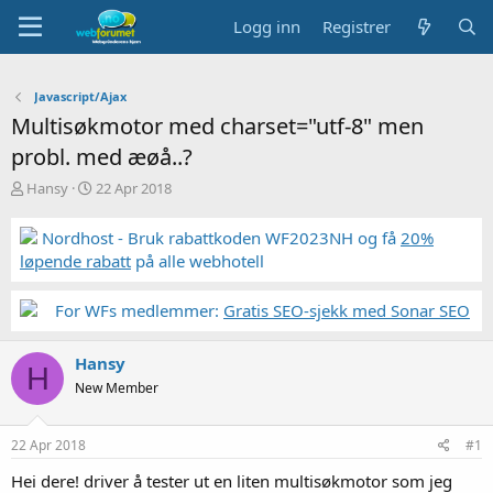
Logg inn
Registrer
Javascript/Ajax
Multisøkmotor med charset="utf-8" men
probl. med æøå..?
T
S
Hansy
22 Apr 2018
r
t
å
a
Nordhost - Bruk rabattkoden WF2023NH og få
20%
d
r
løpende rabatt
på alle webhotell
s
t
t
d
a
a
For WFs medlemmer:
Gratis SEO-sjekk med Sonar SEO
r
t
t
o
Hansy
e
H
r
New Member
22 Apr 2018
#1
Hei dere! driver å tester ut en liten multisøkmotor som jeg