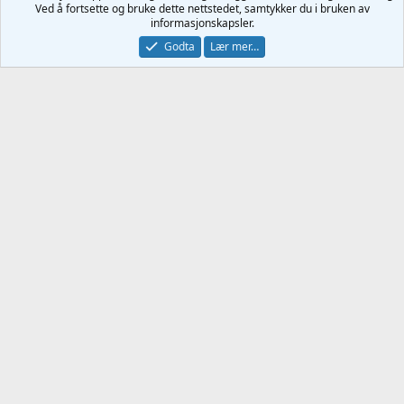
Ved å fortsette og bruke dette nettstedet, samtykker du i bruken av
22 Apr 2018
#2
informasjonskapsler.
Godta
Lær mer…
Hei,
Bare bytt ut æøå med tegnene de skal byttes ut med.
var res = sf.searchterms.value.replace("æ", "%E6");
res = res.value.replace("ø", "%F8");
osv...
var submitto =
sf.sengines.options[sf.sengines.selectedIndex].value +
escape(res );
Du må logge inn eller registrere deg for å svare her.
Facebook
Twitter
Reddit
WhatsApp
E-post
Link
Del:
Javascript/Ajax
Kontakt oss
Vilkår og regler
Personvernregler
Hjelp
Hjem
R
S