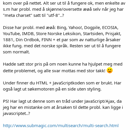
kom over på nettet. Alt ser ut til å fungere ok, men enkelte av
s.m har probl. med å skjønne/oversette æøå selv når jeg har
"meta charset" satt til "utf-8"..?
Disse har probl. med æøå: Bing, Yahoo!, Dogpile, ECOSIA,
YouTube, IMDB, Store Norske Leksikon, Startsiden, Prisjakt,
1881, Din Ordbok, FINN + et par som av natturlige årsaker
ikke fung. med det norske språk. Resten ser ut til å fungere
som normalt.
Hadde satt stor pris på om noen kunne ha hjulpet meg med
dette problemet, og alle svar mottas med stor takk!
Under finner du HTML + JavaScriptkoden som er brukt. Har
også lagt ut søkemotoren på en side uten styling.
PS! Har lagt ut denne som en tråd under JavaScript/Ajax, da
jeg har en mistanke om at årsaken til dette probl. kan ligge i
javascriptet..?
http://www.submagic.com/multisearch/multi-search.html