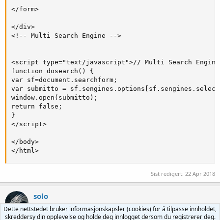
</form>

</div>

<!-- Multi Search Engine -->

<script type="text/javascript">// Multi Search Engine 
function dosearch() {

var sf=document.searchform;

var submitto = sf.sengines.options[sf.sengines.select
window.open(submitto);

return false;

}

</script>

</body>

</html>
Sist redigert:
22 Apr 2018
solo
Medlem
Dette nettstedet bruker informasjonskapsler (cookies) for å tilpasse innholdet,
skreddersy din opplevelse og holde deg innlogget dersom du registrerer deg.