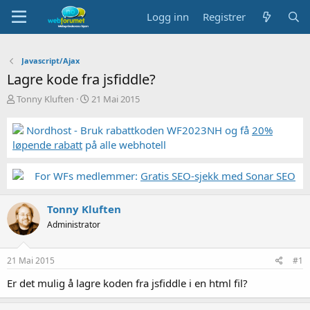
Logg inn
Registrer
Javascript/Ajax
Lagre kode fra jsfiddle?
T
S
Tonny Kluften
21 Mai 2015
r
t
å
a
Nordhost - Bruk rabattkoden WF2023NH og få
20%
d
r
løpende rabatt
på alle webhotell
s
t
t
d
a
a
For WFs medlemmer:
Gratis SEO-sjekk med Sonar SEO
r
t
t
o
Tonny Kluften
e
r
Administrator
21 Mai 2015
#1
Er det mulig å lagre koden fra jsfiddle i en html fil?