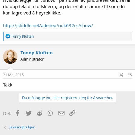
Hvis du legger til "/show/" på slutten av jsfiddle lenken, så får
du opp fela di i fullskjerm, og der er alt i samme fil som du
kan lagre ved å høyreklikke.
http://jsfiddle.net/adeneo/nuk632cs/show/
R
Tonny Kluften
e
a
k
Tonny Kluften
s
Administrator
j
o
n
e
21 Mai 2015
#5
r
:
Takk.
Du må logge inn eller registrere deg for å svare her.
Facebook
Twitter
Reddit
WhatsApp
E-post
Link
Del:
Javascript/Ajax