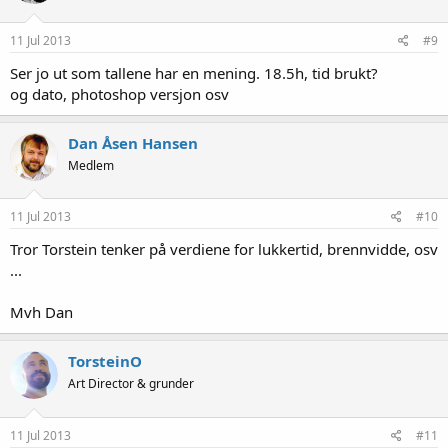
11 Jul 2013
#9
Ser jo ut som tallene har en mening. 18.5h, tid brukt?
og dato, photoshop versjon osv
Dan Åsen Hansen
Medlem
11 Jul 2013
#10
Tror Torstein tenker på verdiene for lukkertid, brennvidde, osv
...
Mvh Dan
TorsteinO
Art Director & grunder
11 Jul 2013
#11