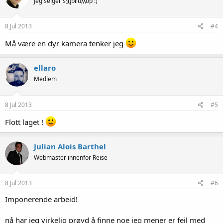
Jeg selger sʇɥƃıluʍop :)
8 Jul 2013
#4
Må være en dyr kamera tenker jeg
ellaro
Medlem
8 Jul 2013
#5
Flott laget !
Julian Alois Barthel
Webmaster innenfor Reise
8 Jul 2013
#6
Imponerende arbeid!
nå har jeg virkelig prøvd å finne noe jeg mener er feil med