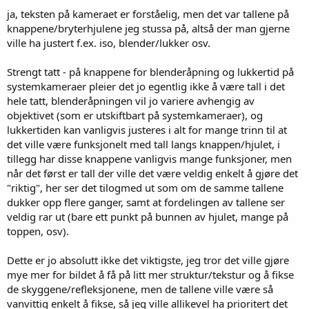
ja, teksten på kameraet er forståelig, men det var tallene på
knappene/bryterhjulene jeg stussa på, altså der man gjerne
ville ha justert f.ex. iso, blender/lukker osv.
Strengt tatt - på knappene for blenderåpning og lukkertid på
systemkameraer pleier det jo egentlig ikke å være tall i det
hele tatt, blenderåpningen vil jo variere avhengig av
objektivet (som er utskiftbart på systemkameraer), og
lukkertiden kan vanligvis justeres i alt for mange trinn til at
det ville være funksjonelt med tall langs knappen/hjulet, i
tillegg har disse knappene vanligvis mange funksjoner, men
når det først er tall der ville det være veldig enkelt å gjøre det
"riktig", her ser det tilogmed ut som om de samme tallene
dukker opp flere ganger, samt at fordelingen av tallene ser
veldig rar ut (bare ett punkt på bunnen av hjulet, mange på
toppen, osv).
Dette er jo absolutt ikke det viktigste, jeg tror det ville gjøre
mye mer for bildet å få på litt mer struktur/tekstur og å fikse
de skyggene/refleksjonene, men de tallene ville være så
vanvittig enkelt å fikse, så jeg ville allikevel ha prioritert det