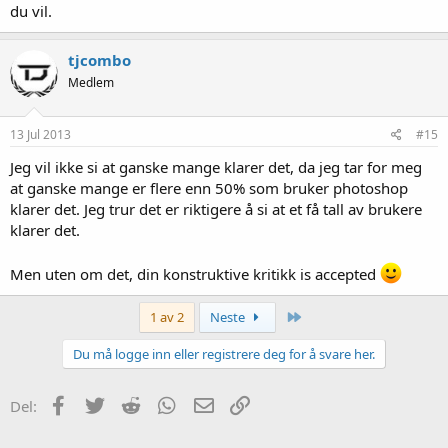
du vil.
tjcombo
Medlem
13 Jul 2013
#15
Jeg vil ikke si at ganske mange klarer det, da jeg tar for meg
at ganske mange er flere enn 50% som bruker photoshop
klarer det. Jeg trur det er riktigere å si at et få tall av brukere
klarer det.
Men uten om det, din konstruktive kritikk is accepted
Siste
1 av 2
Neste
Du må logge inn eller registrere deg for å svare her.
Facebook
Twitter
Reddit
WhatsApp
E-post
Link
Del: