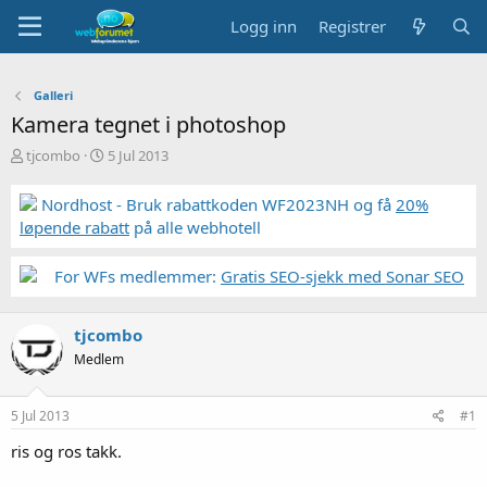
Logg inn
Registrer
Galleri
Kamera tegnet i photoshop
T
S
tjcombo
5 Jul 2013
r
t
å
a
Nordhost - Bruk rabattkoden WF2023NH og få
20%
d
r
løpende rabatt
på alle webhotell
s
t
t
d
a
a
For WFs medlemmer:
Gratis SEO-sjekk med Sonar SEO
r
t
t
o
e
tjcombo
r
Medlem
5 Jul 2013
#1
ris og ros takk.