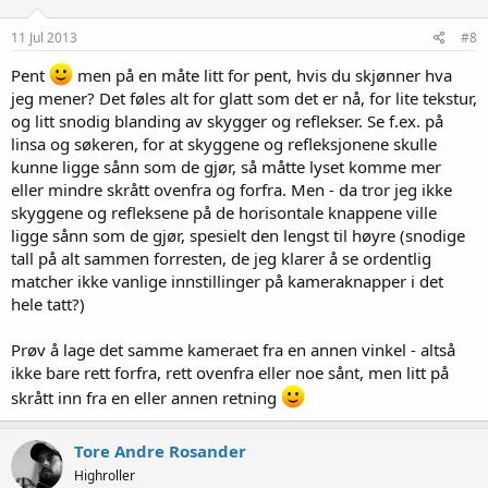
11 Jul 2013
#8
Pent
men på en måte litt for pent, hvis du skjønner hva
jeg mener? Det føles alt for glatt som det er nå, for lite tekstur,
og litt snodig blanding av skygger og reflekser. Se f.ex. på
linsa og søkeren, for at skyggene og refleksjonene skulle
kunne ligge sånn som de gjør, så måtte lyset komme mer
eller mindre skrått ovenfra og forfra. Men - da tror jeg ikke
skyggene og refleksene på de horisontale knappene ville
ligge sånn som de gjør, spesielt den lengst til høyre (snodige
tall på alt sammen forresten, de jeg klarer å se ordentlig
matcher ikke vanlige innstillinger på kameraknapper i det
hele tatt?)
Prøv å lage det samme kameraet fra en annen vinkel - altså
ikke bare rett forfra, rett ovenfra eller noe sånt, men litt på
skrått inn fra en eller annen retning
Tore Andre Rosander
Highroller