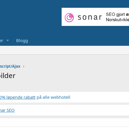
er
Blogg
script/Ajax
ilder
0% løpende rabatt
på alle webhotell
nar SEO