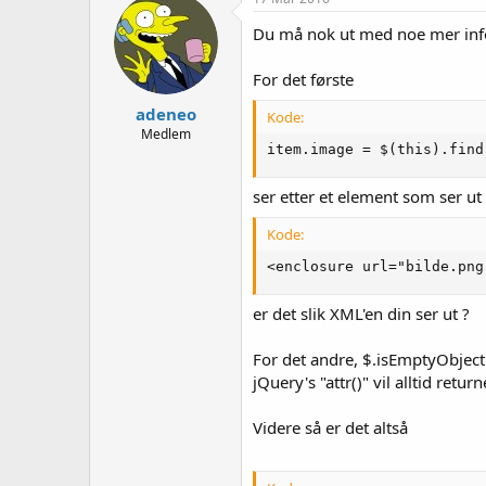
Du må nok ut med noe mer infor
For det første
adeneo
Kode:
Medlem
item.image = $(this).find
ser etter et element som ser u
Kode:
<enclosure url="bilde.png
er det slik XML'en din ser ut ?
For det andre, $.isEmptyObject 
jQuery's "attr()" vil alltid return
Videre så er det altså