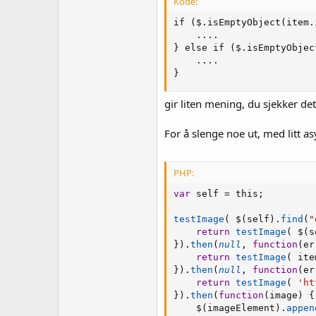
Kode:
if ($.isEmptyObject(item.
    ....

} else if ($.isEmptyObjec
    ....

}
gir liten mening, du sjekker d
For å slenge noe ut, med litt a
PHP:
var
 self 
=
 this
;
testImage
(
 $
(
self
)
.
find
(
"
return
testImage
(
 $
(
s
}
)
.
then
(
null
,
function
(
er
return
testImage
(
 ite
}
)
.
then
(
null
,
function
(
er
return
testImage
(
'ht
}
)
.
then
(
function
(
image
)
{
    $
(
imageElement
)
.
appen