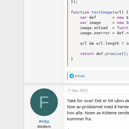
}
)
;
function
testImage
(
url
)
{
var
 def       
=
new
 $
var
 image     
=
new
I
    image
.
onload  
=
funct
    image
.
onerror 
=
 def
.
r
    url 
&&
 url
.
length 
?
 i
return
 def
.
promise
(
)
;
}
R
erlsae
e
a
k
17 Mar 2016
s
F
j
Takk for svar! Det er litt sånn
o
Noe av problemet med å hente fee
n
hos alle. Noen av kildene sender
e
r
kommer fra.
Fritz
:
Medlem