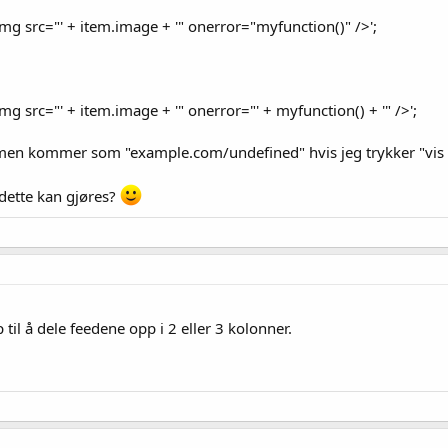
 src="' + item.image + '" onerror="myfunction()" />';
 src="' + item.image + '" onerror="' + myfunction() + '" />';
 men kommer som "example.com/undefined" hvis jeg trykker "vis 
dette kan gjøres?
 til å dele feedene opp i 2 eller 3 kolonner.