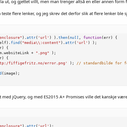
la ut, og gjettet villt, men man trenger altså en eller annen form
este flere lenker, og jeg skrev det derfor slik at flere lenker ble 
enclosure"
)
.
attr
(
'url'
)
)
.
then
(
null
,
function
(
err
)
{
elf
)
.
find
(
"media\\:content"
)
.
attr
(
'url'
)
)
;
r
)
{
m
.
websiteLink 
+
".png"
)
;
r
)
{
tp:/fiffigefritz.no/error.png'
)
;
// standardbilde for f
d
(
image
)
;
et med jQuery, og med ES2015 A+ Promises ville det kanskje være
enclosure"
)
.
attr
(
'url'
)
;