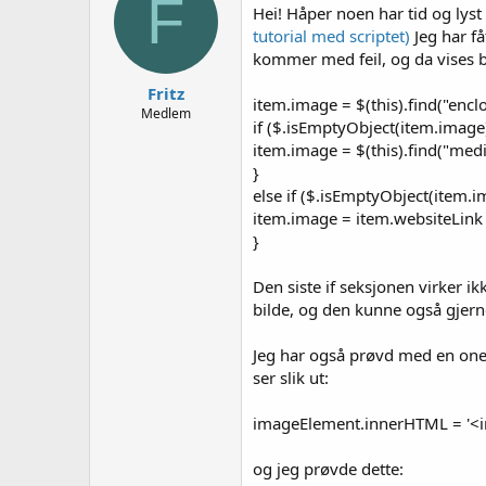
F
e
Hei! Håper noen har tid og lyst
r
tutorial med scriptet)
Jeg har få
kommer med feil, og da vises ba
Fritz
item.image = $(this).find("enclos
Medlem
if ($.isEmptyObject(item.image)
item.image = $(this).find("media\
}
else if ($.isEmptyObject(item.i
item.image = item.websiteLink 
}
Den siste if seksjonen virker 
bilde, og den kunne også gjerne
Jeg har også prøvd med en oner
ser slik ut:
imageElement.innerHTML = '<img
og jeg prøvde dette: