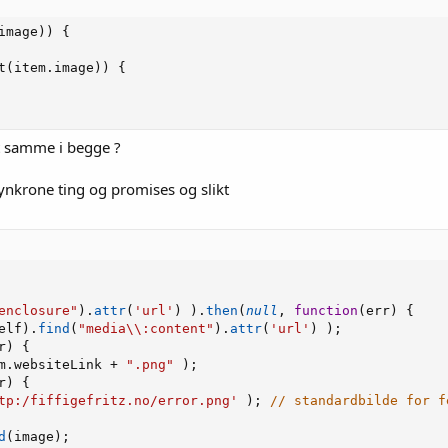
image)) {

t(item.image)) {

et samme i begge ?
synkrone ting og promises og slikt
enclosure"
)
.
attr
(
'url'
)
)
.
then
(
null
,
function
(
err
)
{
elf
)
.
find
(
"media\\:content"
)
.
attr
(
'url'
)
)
;
r
)
{
m
.
websiteLink 
+
".png"
)
;
r
)
{
tp:/fiffigefritz.no/error.png'
)
;
// standardbilde for f
d
(
image
)
;