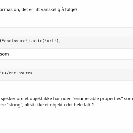
masjon, det er litt vanskelig å følge?
("enclosure").attr('url');
t som
"></enclosure>
sjekker om et objekt ikke har noen "enumerable properties" som det
ere "string", altså ikke et objekt i det hele tatt ?