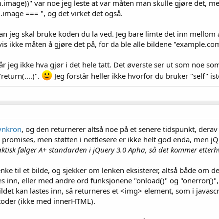
image))" var noe jeg leste at var måten man skulle gjøre det, men 
m.image === ", og det virket det også.
rdan jeg skal bruke koden du la ved. Jeg bare limte det inn mellom
vis ikke måten å gjøre det på, for da ble alle bildene "example.co
år jeg ikke hva gjør i det hele tatt. Det øverste ser ut som noe s
return(....)".
Jeg forstår heller ikke hvorfor du bruker "self" ist
ynkron
, og den returnerer altså noe på et senere tidspunkt, derav 
 promises, men støtten i nettlesere er ikke helt god enda, men jQ
aktisk følger A+ standarden i jQuery 3.0 Apha, så det kommer etterhv
nke til et bilde, og sjekker om lenken eksisterer, altså både om de
es inn, eller med andre ord funksjonene "onload()" og "onerror()"
ldet kan lastes inn, så returneres et <img> element, som i javascr
toder (ikke med innerHTML).