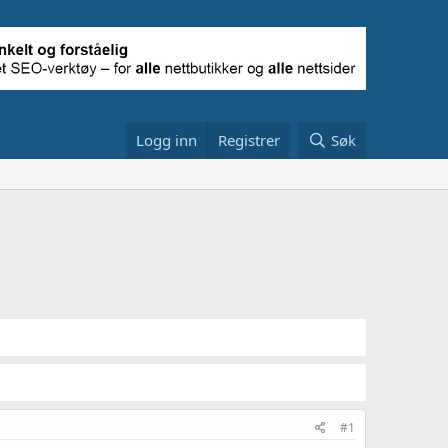
Logg inn
Registrer
Søk
#1