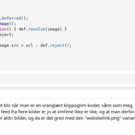
.
Deferred
(
)
;
mage
(
)
;
ion
(
)
{
 def
.
resolve
(
image
)
}
eject
;
mage
.
src 
=
 url 
:
 def
.
reject
(
)
;
 det blir når man er en vranglært klippoglim-koder, sånn som meg.
d fra flere kilder er jo at xml'ene ikke er like, og at man derfor
 aldri bilder, og da er det greit med den "websitelink.png"-variant