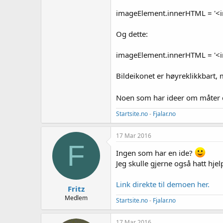
imageElement.innerHTML = '<img
Og dette:
imageElement.innerHTML = '<img
Bildeikonet er høyreklikkbart,
Noen som har ideer om måter 
Startsite.no
-
Fjalar.no
17 Mar 2016
F
Ingen som har en ide?
Jeg skulle gjerne også hatt hjelp
Link direkte til demoen her.
Fritz
Medlem
Startsite.no
-
Fjalar.no
17 Mar 2016