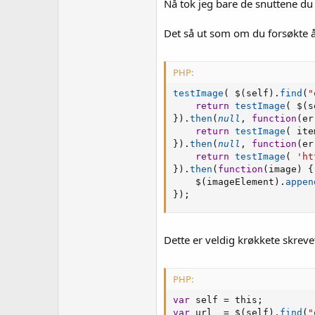
Nå tok jeg bare de snuttene du 
Det så ut som om du forsøkte å t
PHP:
testImage
(
 $
(
self
)
.
find
(
"
return
testImage
(
 $
(
s
}
)
.
then
(
null
,
function
(
er
return
testImage
(
 ite
}
)
.
then
(
null
,
function
(
er
return
testImage
(
'ht
}
)
.
then
(
function
(
image
)
{
    $
(
imageElement
)
.
appen
}
)
;
Dette er veldig krøkkete skrev
PHP:
var
 self 
=
 this
;
var
 url  
=
 $
(
self
)
.
find
(
"