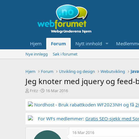
Hjem
Forum
Nytt innhold
Medlemm
Nye innlegg
Søk i forumet
Hjem
Forum
Utvikling og design
Webutvikling
Java
Jeg knoter med jquery og feed-b
T
S
Fritz
16 Mar 2016
r
t
å
a
Nordhost - Bruk rabattkoden WF2023NH og få
2
d
r
s
t
t
For WFs medlemmer:
d
Gratis SEO-sjekk med So
a
a
r
t
16 Mar 2016
t
o