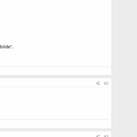
bilde".
#2
#3