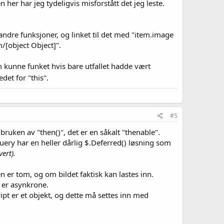
her har jeg tydeligvis misforstått det jeg leste.
 andre funksjoner, og linket til det med "item.image
m/[object Object]".
om kunne funket hvis bare utfallet hadde vært
edet for "this".
#5
bruken av "then()", det er en såkalt "thenable".
uery har en heller dårlig $.Deferred() løsning som
ert).
n er tom, og om bildet faktisk kan lastes inn.
, er asynkrone.
ipt er et objekt, og dette må settes inn med