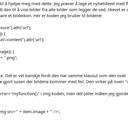
 til å hjelpe meg med dette. Jeg prøver å lage et nyhetsfeed med fl
tt den til å vise bilder fra alle kilder som legger de ved, likevel 
re et bildeikon. Her er koden jeg bruker til bildene:
ure").attr('url');
) {
\:content").attr('url');
mage)) {
+ ".png";
ikke. Det er vel kanskje fordi den har samme klausul som den ov
 gjort susen der bildene kommer med feil. Den virker på noen "ikk
ror="myfunction()" i img koden, men det (eller måten jeg gjorde d
 src="' + item.image + '" />';