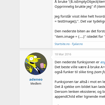
Å bruke "($.isEmptyObject(item.
Opprinnelig brukte jeg" if (ite
Jeg forstår visst ikke helt hvo
= testImage();". Det var tydelig
Den nederste biten av det forst
"item.image = (....)" istedet for "
Startsite.no
-
Fjalar.no
18 Mar 2016
Den nederste funksjonen er
as
Det beste ville være å bruke A+
også funker til slike ting
(som f
adeneo
Funksjonen tar altså i mot en le
Medlem
Det å sjekke om bildet kan last
Dersom lenken eksisterer, og bi
appendChild eller lignende me