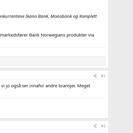
konkurrentene Ikano Bank, Monobank og Komplett
som markedsfører Bank Norwegians produkter via
#2
e vi jo også ser innafor andre bransjer. Meget
#3