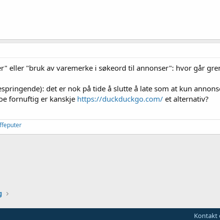
" eller "bruk av varemerke i søkeord til annonser": hvor går grens
idespringende): det er nok på tide å slutte å late som at kun anno
noe fornuftig er kanskje
https://duckduckgo.com/
et alternativ?
ffeputer
g
Kontakt 