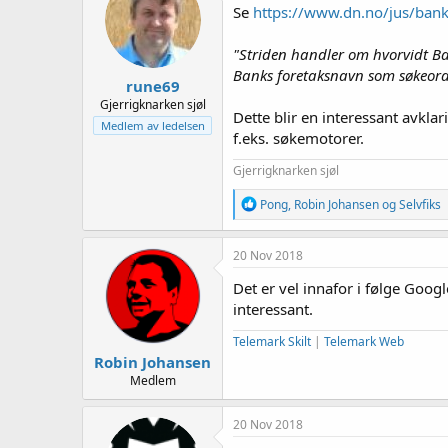
e
Se
https://www.dn.no/jus/bank
r
"Striden handler om hvorvidt B
Banks foretaksnavn som søkeord
rune69
Gjerrigknarken sjøl
Dette blir en interessant avkl
Medlem av ledelsen
f.eks. søkemotorer.
Gjerrigknarken sjøl
R
Pong
,
Robin Johansen
og
Selvfiks
e
a
k
20 Nov 2018
s
j
Det er vel innafor i følge Googl
o
interessant.
n
e
Telemark Skilt
|
Telemark Web
r
Robin Johansen
:
Medlem
20 Nov 2018