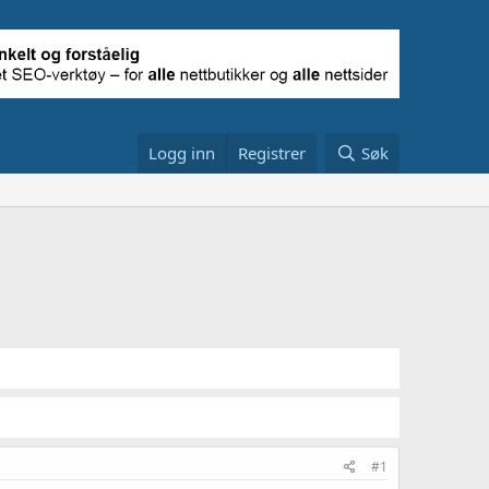
Logg inn
Registrer
Søk
#1