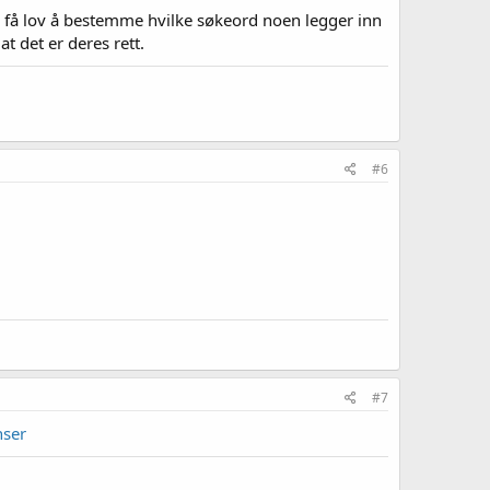
ne få lov å bestemme hvilke søkeord noen legger inn
 det er deres rett.
#6
#7
nser