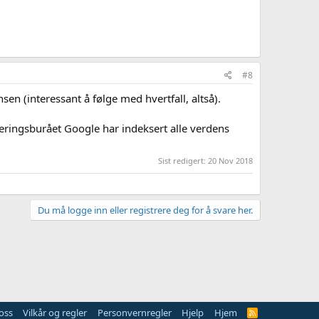
#8
en (interessant å følge med hvertfall, altså).
nseringsburået Google har indeksert alle verdens
Sist redigert:
20 Nov 2018
Du må logge inn eller registrere deg for å svare her.
oss
Vilkår og regler
Personvernregler
Hjelp
Hjem
R