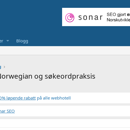
er
Blogg
g
 Norwegian og søkeordpraksis
0% løpende rabatt
på alle webhotell
nar SEO