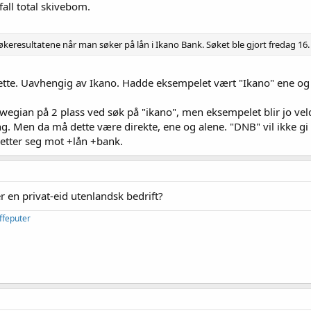
fall total skivebom.
keresultatene når man søker på lån i Ikano Bank. Søket ble gjort fredag 1
ette. Uavhengig av Ikano. Hadde eksempelet vært "Ikano" ene og a
gian på 2 plass ved søk på "ikano", men eksempelet blir jo vel
g. Men da må dette være direkte, ene og alene. "DNB" vil ikke g
etter seg mot +lån +bank.
er en privat-eid utenlandsk bedrift?
ffeputer