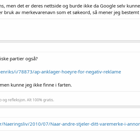
tans, men det er deres nettside og burde ikke da Google selv kun
er bruk av merkevarenavn som et søkeord, så mener jeg bestemt at
tiske partier også?
enriks/i/78873/ap-anklager-hoeyre-for-negativ-reklame
men kunne jeg ikke finne i farten.
o og refleksjon. Alt 100% gratis.
/Naeringsliv/2010/07/Naar-andre-stjeler-ditt-varemerke-i-anno