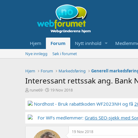
Hjem
Forum
Nytt innhold
Medlemm
Nye innlegg
Søk i forumet
Hjem
Forum
Markedsføring
Generell markedsførin
Interessant rettssak ang. Bank
T
S
rune69
19 Nov 2018
r
t
å
a
Nordhost - Bruk rabattkoden WF2023NH og få
2
d
r
s
t
t
For WFs medlemmer:
d
Gratis SEO-sjekk med So
a
a
r
t
19 Nov 2018
t
o