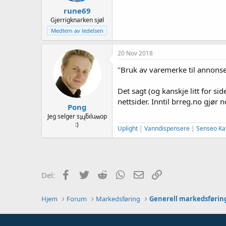
rune69
Gjerrigknarken sjøl
Medlem av ledelsen
20 Nov 2018
"Bruk av varemerke til annonser
Det sagt (og kanskje litt for s
nettsider. Inntil brreg.no gjør 
Pong
Jeg selger sʇɥƃıluʍop
:)
Uplight
|
Vanndispensere
|
Senseo Ka
Facebook
Twitter
Reddit
WhatsApp
E-post
Link
Del:
Hjem
Forum
Markedsføring
Generell markedsførin