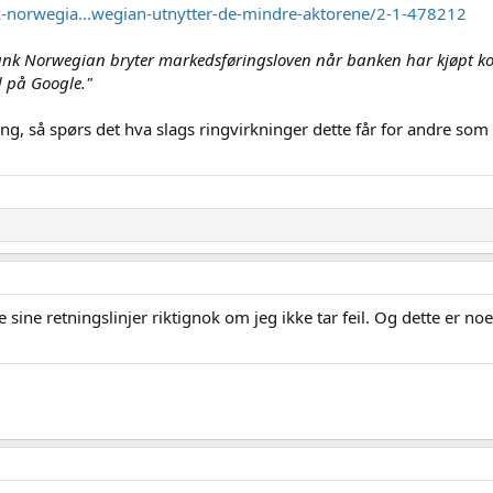
-norwegia...wegian-utnytter-de-mindre-aktorene/2-1-478212
ank Norwegian bryter markedsføringsloven når banken har kjøpt 
 på Google."
aring, så spørs det hva slags ringvirkninger dette får for andre 
e sine retningslinjer riktignok om jeg ikke tar feil. Og dette er no