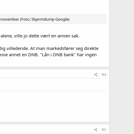
6. november. (Foto: Skjermdump Google)
lene, ville jo dette vært en annen sak.
dig villedende. At man markedsfører seg direkte
i noe annet en DNB. "Lån i DNB bank" har ingen
#4
#5