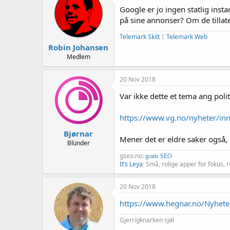
Google er jo ingen statlig ins
på sine annonser? Om de tillat
Telemark Skilt
|
Telemark Web
Robin Johansen
Medlem
20 Nov 2018
Var ikke dette et tema ang poli
https://www.vg.no/nyheter/inn
Bjørnar
Mener det er eldre saker også, 
Blünder
gseo.no:
gratis SEO
It’s Leya
: Små, rolige apper for fokus, r
20 Nov 2018
https://www.hegnar.no/Nyheter
Gjerrigknarken sjøl