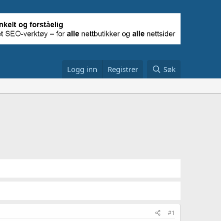
Logg inn
Registrer
Søk
#1