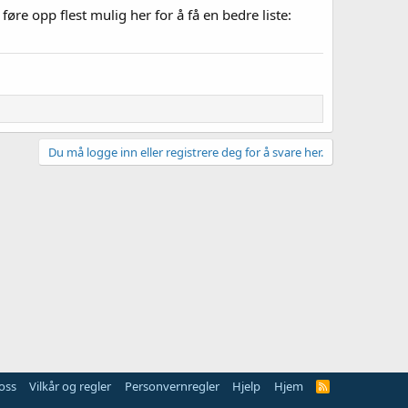
re opp flest mulig her for å få en bedre liste:
Du må logge inn eller registrere deg for å svare her.
oss
Vilkår og regler
Personvernregler
Hjelp
Hjem
R
S