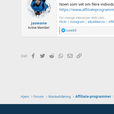
e
Noen som vet om flere individue
r
https://www.affiliateprogramme
For-mange-interesser-dott-com ...
Flickr
|
instagram
|
eButikker.no
|
Aff
jaswane
Active Member
R
rune69
e
a
k
s
j
o
Facebook
Twitter
Reddit
WhatsApp
E-post
Link
Del:
n
e
r
:
Hjem
Forum
Markedsføring
Affiliate-programmer