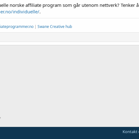
lle norske affiliate program som går utenom nettverk? Tenker å fø
r.no/individuelle/
.
iliateprogrammer.no
|
Swane Creative hub
Kontakt 