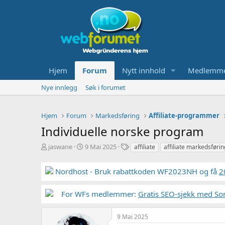
Hjem
Forum
Nytt innhold
Medlemm
Nye innlegg
Søk i forumet
Hjem
Forum
Markedsføring
Affiliate-programmer
Individuelle norske program
T
S
S
jaswane
9 Mai 2025
affiliate
affiliate markedsførin
r
t
t
å
a
i
Nordhost - Bruk rabattkoden WF2023NH og få
2
d
r
k
s
t
k
t
d
o
For WFs medlemmer:
Gratis SEO-sjekk med So
a
a
r
r
t
d
9 Mai 2025
t
o