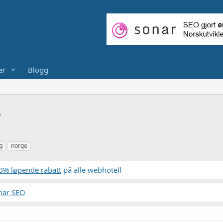
er
Blogg
g
norge
0% løpende rabatt
på alle webhotell
nar SEO