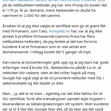
på de nettbutikker/nettsider jeg har. Hos Proisp.no koster det
kr 179 pr. år pr. domene, mens Raskesider.no skulle ha
nærmere kr 2.000 for det samme.
Årsaken til at jeg ikke valgte et sertifikat som gir et grønt felt
med firmanavn, som f.eks.
Komplett.no
har, var at jeg ikke
ønsket å profilere firmanavnet (samme firma har flere
nettbutikker/nettsider), da jeg tenkte at det kan forvirre
kundene å se et firmanavn som er noe annet enn
domenenavnet. I tillegg kostet det 5 ganger så mye.
Kan nevne at konverteringen gikk opp og at jeg bare har gode
erfaringer med å bruke SSL. Raskesider.no påstår t.o.m. at
nettsiden blir raskere, uten at det virker logisk på meg.
Google har også sagt at de vil prioritere nettsider med SSL i
søkeresultatet og det skader jo ikke.
Men... ja, det er et men... egentlig var det ikke behov for et
SSL-sertifikat, fordi alle transaksjoner uansett skjer kryptert i
leverandøren av betalingsløsningen sitt system. Men kundene
ser ut til å like det, Google liker det, så da liker jeg det også