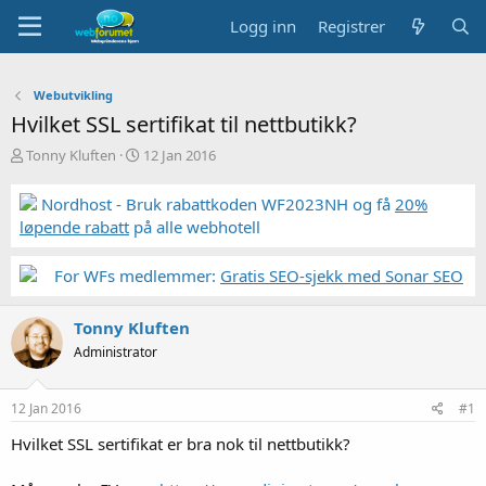
Logg inn
Registrer
Webutvikling
Hvilket SSL sertifikat til nettbutikk?
T
S
Tonny Kluften
12 Jan 2016
r
t
å
a
Nordhost - Bruk rabattkoden WF2023NH og få
20%
d
r
løpende rabatt
på alle webhotell
s
t
t
d
a
a
For WFs medlemmer:
Gratis SEO-sjekk med Sonar SEO
r
t
t
o
Tonny Kluften
e
r
Administrator
12 Jan 2016
#1
Hvilket SSL sertifikat er bra nok til nettbutikk?