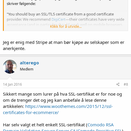
skriver følgende:
"You should buy an SSL/TLS certificate from a good certificate
provider. We recommend
DigiCert
—their certificates have very wide
acceptance (and in particular should work well on mobile browsers,
Klikk for å utvide...
where many other certificate providers fall short).
NameCheap
is
another good option. Their certificates have slightly lower
acceptance rates, but their basic certificates cost only $10 to $20."
Jeg er enig med Stripe at man bør kjøpe av selskaper som er
anerkjente.
Det jeg særlig stusser over i den setningen er "Their certificates
have slightly lower acceptance rates". Hva mener de med det?
alterego
Medlem
14 Jan 2016
#8
Sikkert mange som lurer på hva SSL-sertifikat er for noe og
om de trenger det og jeg kan anbefale å lese denne
artikkelen:
https://www.woothemes.com/2015/12/ssl-
certificates-for-ecommerce/
Har selv valgt et helt enkelt SSL-sertifikat (
Comodo RSA
Domain Validation Secure Server CA/Comodo Possitive SSL
)