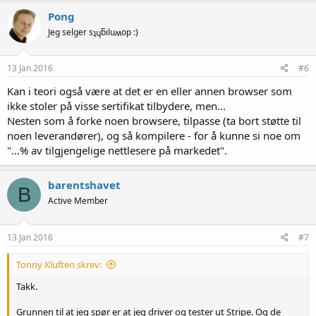
Pong
Jeg selger sʇɥƃıluʍop :)
13 Jan 2016
#6
Kan i teori også være at det er en eller annen browser som
ikke stoler på visse sertifikat tilbydere, men...
Nesten som å forke noen browsere, tilpasse (ta bort støtte til
noen leverandører), og så kompilere - for å kunne si noe om
"...% av tilgjengelige nettlesere på markedet".
barentshavet
B
Active Member
13 Jan 2016
#7
Tonny Kluften skrev:
Takk.
Grunnen til at jeg spør er at jeg driver og tester ut Stripe. Og de