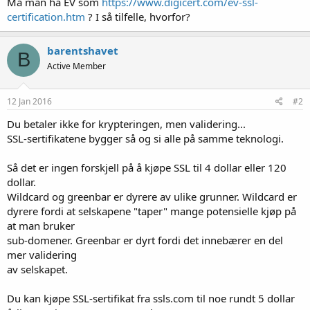
Må man ha EV som
https://www.digicert.com/ev-ssl-
certification.htm
? I så tilfelle, hvorfor?
barentshavet
B
Active Member
12 Jan 2016
#2
Du betaler ikke for krypteringen, men validering...
SSL-sertifikatene bygger så og si alle på samme teknologi.
Så det er ingen forskjell på å kjøpe SSL til 4 dollar eller 120
dollar.
Wildcard og greenbar er dyrere av ulike grunner. Wildcard er
dyrere fordi at selskapene "taper" mange potensielle kjøp på
at man bruker
sub-domener. Greenbar er dyrt fordi det innebærer en del
mer validering
av selskapet.
Du kan kjøpe SSL-sertifikat fra ssls.com til noe rundt 5 dollar