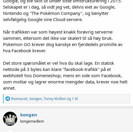
Google, og ble skilt ut under siste omstrukturering i 2015.
Selskapet er i dag, så vidt jeg vet, delvis eiet av Google,
Nintendo og "The Pokémon Company", og benytter
selvfølgelig Google sine Cloud-servere.
Når trafikken var som høyest knakk forøvrig serverne
sammen, ettersom det ikke var skalert til så høy bruk.
Pokemon GO krever dog kanskje en fjerdedels promille av
hva Facebook krever.
Det store spørsmålet er vel hva du skal lage. En statisk
nettside på 3 bytes kan klare "facebook-trafikk" på et
webhotell hos Domeneshop, mens en side som Facebook,
som mottar og lagrer enorme mengder data, krever noe helt
annet.
R
thomasstr
,
kongen
,
Tonny Kluften
og 1 til
e
a
k
kongen
s
kongemedlem
j
o
n