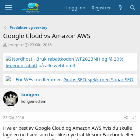
Logg inn
Registrer
Produkter og verktøy
Google Cloud vs Amazon AWS
T
S
kongen
23 Okt 2016
r
t
å
a
Nordhost - Bruk rabattkoden WF2023NH og få
20%
d
r
løpende rabatt
på alle webhotell
s
t
t
d
a
a
For WFs medlemmer:
Gratis SEO-sjekk med Sonar SEO
r
t
t
o
kongen
e
r
kongemedlem
23 Okt 2016
#1
Hva er best av Google Cloud og Amazon AWS hvis du skulle
lage en nettside som har like mye trafikk som Facebook eller