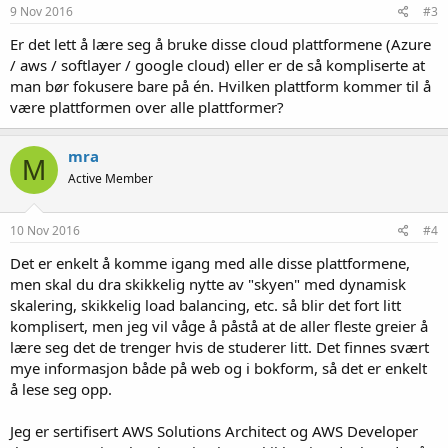
e
9 Nov 2016
#3
r
:
Er det lett å lære seg å bruke disse cloud plattformene (Azure
/ aws / softlayer / google cloud) eller er de så kompliserte at
man bør fokusere bare på én. Hvilken plattform kommer til å
være plattformen over alle plattformer?
mra
M
Active Member
10 Nov 2016
#4
Det er enkelt å komme igang med alle disse plattformene,
men skal du dra skikkelig nytte av "skyen" med dynamisk
skalering, skikkelig load balancing, etc. så blir det fort litt
komplisert, men jeg vil våge å påstå at de aller fleste greier å
lære seg det de trenger hvis de studerer litt. Det finnes svært
mye informasjon både på web og i bokform, så det er enkelt
å lese seg opp.
Jeg er sertifisert AWS Solutions Architect og AWS Developer