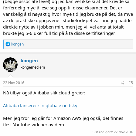
(begge associate level) og jeg kan vel ikke si at det krevde så
forferdelig mye å lese seg opp til disse eksamener. Det er
vanskelig å si nøyaktig hvor mye tid jeg brukte på det, da mye
av de praktiske oppgavene i studieforløpet var ting jeg hadde
direkte nytte av i jobben min, men jeg vil vel anta at totalt
brukte jeg 5-6 uker full tid på å ta disse sertifiseringer.
R
kongen
e
a
k
kongen
s
kongemedlem
j
o
n
e
22 Nov 2016
#5
r
:
Nå tilbyr også Alibaba slik cloud-greier:
Alibaba lanserer sin globale nettsky
Men jeg tror jeg går for Amazon AWS jeg også, det finnes
flest Youtube-videoer av dem.
Sist redigert:
22 Nov 2016