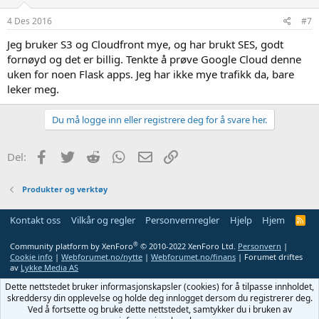
4 Des 2016
#7
Jeg bruker S3 og Cloudfront mye, og har brukt SES, godt
fornøyd og det er billig. Tenkte å prøve Google Cloud denne
uken for noen Flask apps. Jeg har ikke mye trafikk da, bare
leker meg.
Du må logge inn eller registrere deg for å svare her.
Facebook
Twitter
Reddit
WhatsApp
E-post
Link
Del:
Produkter og verktøy
Kontakt oss
Vilkår og regler
Personvernregler
Hjelp
Hjem
R
S
S
®
Community platform by XenForo
© 2010-2022 XenForo Ltd.
Personvern
|
Cookie info
|
Webforumet.no/nytte
|
Webforumet.no/finans
| Forumet driftes
av
Lykke Media AS
Dette nettstedet bruker informasjonskapsler (cookies) for å tilpasse innholdet,
skreddersy din opplevelse og holde deg innlogget dersom du registrerer deg.
Ved å fortsette og bruke dette nettstedet, samtykker du i bruken av