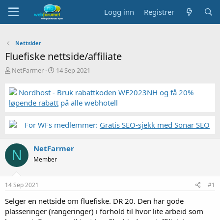
Logg inn
Registrer
Nettsider
Fluefiske nettside/affiliate
T
S
NetFarmer
14 Sep 2021
r
t
å
a
Nordhost - Bruk rabattkoden WF2023NH og få
20%
d
r
løpende rabatt
på alle webhotell
s
t
t
d
a
a
For WFs medlemmer:
Gratis SEO-sjekk med Sonar SEO
r
t
t
o
NetFarmer
e
N
r
Member
14 Sep 2021
#1
Selger en nettside om fluefiske. DR 20. Den har gode
plasseringer (rangeringer) i forhold til hvor lite arbeid som