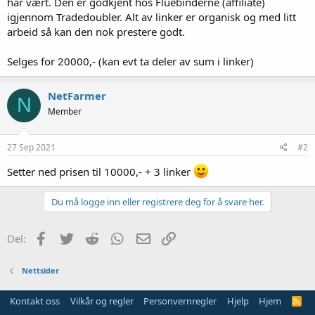
har vært. Den er godkjent hos Fluebinderne (affiliate)
igjennom Tradedoubler. Alt av linker er organisk og med litt
arbeid så kan den nok prestere godt.
Selges for 20000,- (kan evt ta deler av sum i linker)
NetFarmer
N
Member
27 Sep 2021
#2
Setter ned prisen til 10000,- + 3 linker
Du må logge inn eller registrere deg for å svare her.
Facebook
Twitter
Reddit
WhatsApp
E-post
Link
Del:
Nettsider
Kontakt oss
Vilkår og regler
Personvernregler
Hjelp
Hjem
R
S