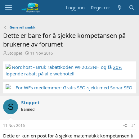
Logg inn
Registrer
Generell snakk
Dette er bare for å sjekke kompetansen på
brukerne av forumet
T
S
Stoppet
11 Nov 2016
r
t
å
a
Nordhost - Bruk rabattkoden WF2023NH og få
20%
d
r
løpende rabatt
på alle webhotell
s
t
t
d
a
a
For WFs medlemmer:
Gratis SEO-sjekk med Sonar SEO
r
t
t
o
Stoppet
e
S
r
Banned
11 Nov 2016
#1
Dette er kun en post for å sjekke matematikk kompetansen til