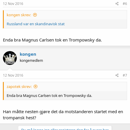
e
12 Nov 2016
#6
r
:
kongen skrev:
Russland var en skandinavisk stat
Enda bra Magnus Carlsen tok en Trompowsky da.
kongen
kongemedlem
12 Nov 2016
#7
zapotek skrev:
Enda bra Magnus Carlsen tok en Trompowsky da.
Han måtte nesten gjøre det da motstanderen startet med en
trompansk hest?
Du må logge inn eller registrere deg for å svare her.