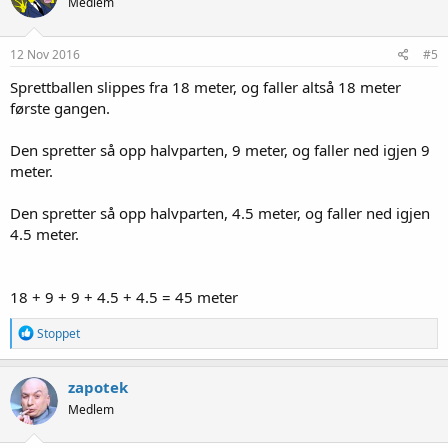
Medlem
12 Nov 2016
#5
Sprettballen slippes fra 18 meter, og faller altså 18 meter
første gangen.
Den spretter så opp halvparten, 9 meter, og faller ned igjen 9
meter.
Den spretter så opp halvparten, 4.5 meter, og faller ned igjen
4.5 meter.
18 + 9 + 9 + 4.5 + 4.5 = 45 meter
R
Stoppet
e
a
k
zapotek
s
Medlem
j
o
n